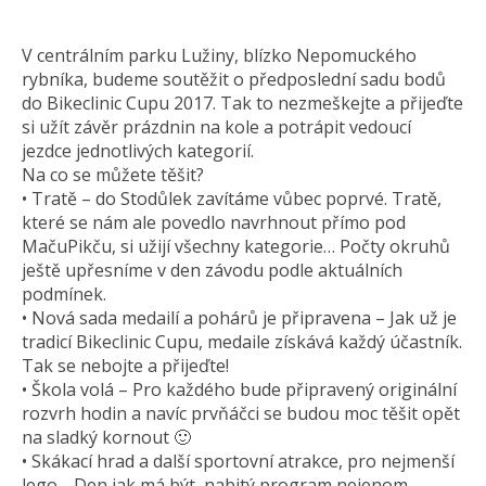
V centrálním parku Lužiny, blízko Nepomuckého
rybníka, budeme soutěžit o předposlední sadu bodů
do Bikeclinic Cupu 2017. Tak to nezmeškejte a přijeďte
si užít závěr prázdnin na kole a potrápit vedoucí
jezdce jednotlivých kategorií.
Na co se můžete těšit?
• Tratě – do Stodůlek zavítáme vůbec poprvé. Tratě,
které se nám ale povedlo navrhnout přímo pod
MačuPikču, si užijí všechny kategorie… Počty okruhů
ještě upřesníme v den závodu podle aktuálních
podmínek.
• Nová sada medailí a pohárů je připravena – Jak už je
tradicí Bikeclinic Cupu, medaile získává každý účastník.
Tak se nebojte a přijeďte!
• Škola volá – Pro každého bude připravený originální
rozvrh hodin a navíc prvňáčci se budou moc těšit opět
na sladký kornout 🙂
• Skákací hrad a další sportovní atrakce, pro nejmenší
lego… Den jak má být, nabitý program nejenom