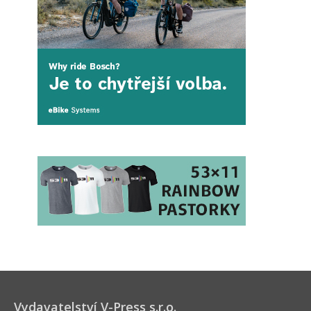
Vydavatelství V-Press s.r.o.