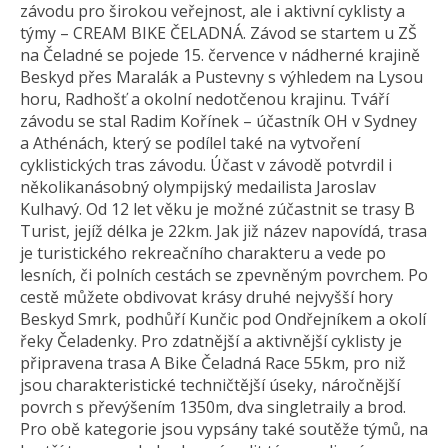
závodu pro širokou veřejnost, ale i aktivní cyklisty a
týmy – CREAM BIKE ČELADNÁ. Závod se startem u ZŠ
na Čeladné se pojede 15. července v nádherné krajině
Beskyd přes Maralák a Pustevny s výhledem na Lysou
horu, Radhošť a okolní nedotčenou krajinu. Tváří
závodu se stal Radim Kořínek – účastník OH v Sydney
a Athénách, který se podílel také na vytvoření
cyklistických tras závodu. Účast v závodě potvrdil i
několikanásobný olympijský medailista Jaroslav
Kulhavý. Od 12 let věku je možné zúčastnit se trasy B
Turist, jejíž délka je 22km. Jak již název napovídá, trasa
je turistického rekreačního charakteru a vede po
lesních, či polních cestách se zpevněným povrchem. Po
cestě můžete obdivovat krásy druhé nejvyšší hory
Beskyd Smrk, podhůří Kunčic pod Ondřejníkem a okolí
řeky Čeladenky. Pro zdatnější a aktivnější cyklisty je
připravena trasa A Bike Čeladná Race 55km, pro niž
jsou charakteristické techničtější úseky, náročnější
povrch s převýšením 1350m, dva singletraily a brod.
Pro obě kategorie jsou vypsány také soutěže týmů, na