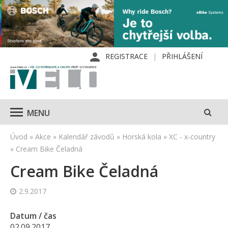
REGISTRACE
PŘIHLÁŠENÍ
MENU
Úvod
»
Akce
»
Kalendář závodů
»
Horská kola
»
XC - x-country
»
Cream Bike Čeladná
Cream Bike Čeladná
2.9.2017
Datum / čas
02.09.2017