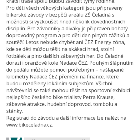
kratší trase spolu budou závodit týmy rodinné.
Pro děti všech věkových kategorií jsou připraveny
bikerské závody v bezpěčí areálu ZŠ Čeladná s
možností si vyzkoušet hned několik dovednostních
disciplín. Pro závodníky a diváky je připraven bohatý
doprovodný program a pro děti den plných zážitků a
soutěží. Letos nebude chybět ani ČEZ Energy zóna,
kde se děti můžou těšit na skákací hrad, stolní
fotbálek a plno dalších zábavných her. Do Čeladné
dorazí i oranžové kole Nadace ČEZ. Pouhým šlápnutím
do pedálu můžete pomoci potřebným – našlapané
kilometry Nadace ČEZ přemění na finance, které
budou rozděleny lokálním subjektům. Všichni
návštěvníci se také mohou těšit na sportovní exhibici
nejlepšího českého bike trialisty Petra Krause,
zábavné atrakce, hudební doprovod, tombolu a
stánky.
Registraci do závodu a další informace lze nalézt na
www.bikeceladna.cz.