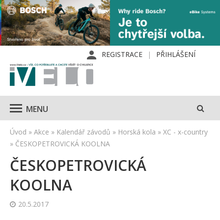
REGISTRACE
PŘIHLÁŠENÍ
MENU
Úvod
»
Akce
»
Kalendář závodů
»
Horská kola
»
XC - x-country
»
ČESKOPETROVICKÁ KOOLNA
ČESKOPETROVICKÁ
KOOLNA
20.5.2017