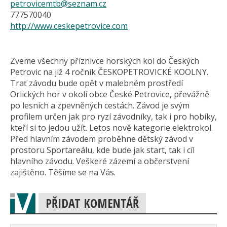
petrovicemtb@seznam.cz
777570040
http://www.ceskepetrovice.com
Zveme všechny příznivce horských kol do Českých
Petrovic na již 4 ročník ČESKOPETROVICKÉ KOOLNY.
Trať závodu bude opět v malebném prostředí
Orlických hor v okolí obce České Petrovice, převážně
po lesních a zpevněných cestách. Závod je svým
profilem určen jak pro ryzí závodníky, tak i pro hobíky,
kteří si to jedou užít. Letos nově kategorie elektrokol.
Před hlavním závodem proběhne dětský závod v
prostoru Sportareálu, kde bude jak start, tak i cíl
hlavního závodu. Veškeré zázemí a občerstvení
zajištěno. Těšíme se na Vás.
PŘIDAT KOMENTÁŘ