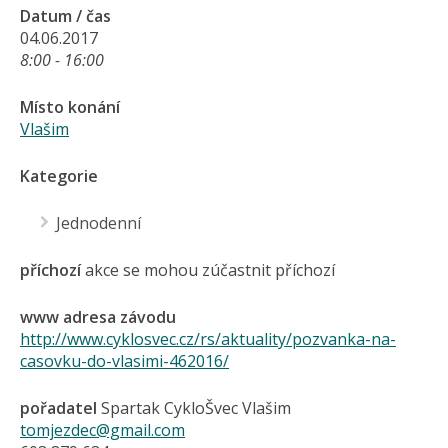
Datum / čas
04.06.2017
8:00 - 16:00
Místo konání
Vlašim
Kategorie
Jednodenní
příchozí
akce se mohou zúčastnit příchozí
www adresa závodu
http://www.cyklosvec.cz/rs/aktuality/pozvanka-na-
casovku-do-vlasimi-462016/
pořadatel
Spartak CykloŠvec Vlašim
tomjezdec@gmail.com