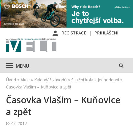
REGISTRACE
PŘIHLÁŠENÍ
MENU
Úvod
»
Akce
»
Kalendář závodů
»
Silniční kola
»
Jednodenní
»
Časovka Vlašim – Kuňovice a zpět
Časovka Vlašim – Kuňovice
a zpět
4.6.2017