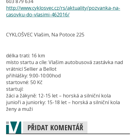
603 879 634
http://www.cyklosvec.cz/rs/aktuality/pozvanka-na-
casovku-do-vlasimi-462016/
CYKLOŠVEC Vlašim, Na Potoce 225
délka trati: 16 km
místo startu a cíle: Vlašim autobusová zastávka nad
vrátnicí Sellier a Bellot
přihlášky: 9:00-10:00hod
startovné: 50 Kč
startují:
žáci a žákyně: 12-15 let – horská a silniční kola
junioři a juniorky: 15-18 let – horská a silniční kola
ženy a muži
PŘIDAT KOMENTÁŘ