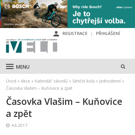
REGISTRACE
PŘIHLÁŠENÍ
MENU
Úvod
»
Akce
»
Kalendář závodů
»
Silniční kola
»
Jednodenní
»
Časovka Vlašim – Kuňovice a zpět
Časovka Vlašim – Kuňovice
a zpět
4.6.2017