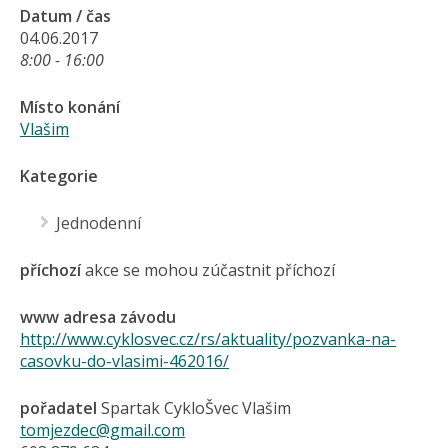
Datum / čas
04.06.2017
8:00 - 16:00
Místo konání
Vlašim
Kategorie
Jednodenní
příchozí
akce se mohou zúčastnit příchozí
www adresa závodu
http://www.cyklosvec.cz/rs/aktuality/pozvanka-na-
casovku-do-vlasimi-462016/
pořadatel
Spartak CykloŠvec Vlašim
tomjezdec@gmail.com