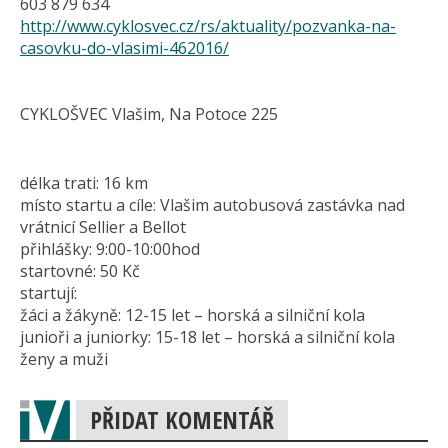
603 879 634
http://www.cyklosvec.cz/rs/aktuality/pozvanka-na-
casovku-do-vlasimi-462016/
CYKLOŠVEC Vlašim, Na Potoce 225
délka trati: 16 km
místo startu a cíle: Vlašim autobusová zastávka nad
vrátnicí Sellier a Bellot
přihlášky: 9:00-10:00hod
startovné: 50 Kč
startují:
žáci a žákyně: 12-15 let – horská a silniční kola
junioři a juniorky: 15-18 let – horská a silniční kola
ženy a muži
PŘIDAT KOMENTÁŘ