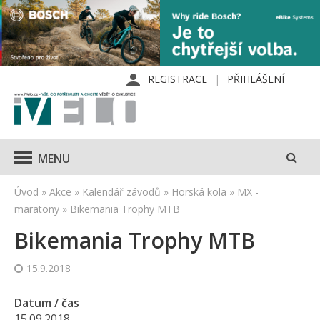
REGISTRACE
PŘIHLÁŠENÍ
MENU
Úvod
»
Akce
»
Kalendář závodů
»
Horská kola
»
MX -
maratony
»
Bikemania Trophy MTB
Bikemania Trophy MTB
15.9.2018
Datum / čas
15.09.2018