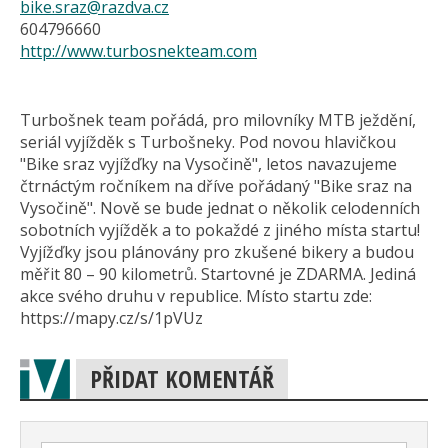
bike.sraz@razdva.cz
604796660
http://www.turbosnekteam.com
Turbošnek team pořádá, pro milovníky MTB ježdění,
seriál vyjížděk s Turbošneky. Pod novou hlavičkou
"Bike sraz vyjížďky na Vysočině", letos navazujeme
čtrnáctým ročníkem na dříve pořádaný "Bike sraz na
Vysočině". Nově se bude jednat o několik celodenních
sobotních vyjížděk a to pokaždé z jiného místa startu!
Vyjížďky jsou plánovány pro zkušené bikery a budou
měřit 80 – 90 kilometrů. Startovné je ZDARMA. Jediná
akce svého druhu v republice. Místo startu zde:
https://mapy.cz/s/1pVUz
PŘIDAT KOMENTÁŘ