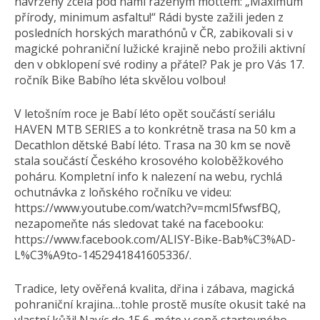
navrženy zcela pod námi raženým mottem: „Maximum
přírody, minimum asfaltu!“ Rádi byste zažili jeden z
posledních horských marathónů v ČR, zabikovali si v
magické pohraniční lužické krajině nebo prožili aktivní
den v obklopení své rodiny a přátel? Pak je pro Vás 17.
ročník Bike Babího léta skvělou volbou!
V letošním roce je Babí léto opět součástí seriálu
HAVEN MTB SERIES a to konkrétně trasa na 50 km a
Decathlon dětské Babí léto. Trasa na 30 km se nově
stala součástí Českého krosového koloběžkového
poháru. Kompletní info k nalezení na webu, rychlá
ochutnávka z loňského ročníku ve videu:
https://www.youtube.com/watch?v=mcmI5fwsfBQ,
nezapomeňte nás sledovat také na facebooku:
https://www.facebook.com/ALISY-Bike-Bab%C3%AD-
L%C3%A9to-1452941841605336/.
Tradice, lety ověřená kvalita, dřina i zábava, magická
pohraniční krajina…tohle prostě musíte okusit také na
vlastní kůži! Navíc do 15.6. máte v ceně startovného