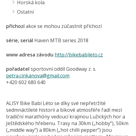
Horská kola
Ostatní
příchozí
akce se mohou zúčastnit příchozí
série, seriál
Haven MTB series 2018
www adresa závodu
http://bikebabileto.cz
pořadatel
sportovní oddíl Goodway z. s.
petra.cinkanova@gmail.com
+420 602 680 640
ALISY Bike Babí Léto se díky své nepřetržité
sedmnáctileté historii a bikové atmosféře řadí mezi
tradiční marathóny vedoucí krajinou Lužických hor a
Ještědského hřebenu. Trasy na 30km („hobby“), 50km
(„middle way“) a 80km („hot chilli pepper“) jsou