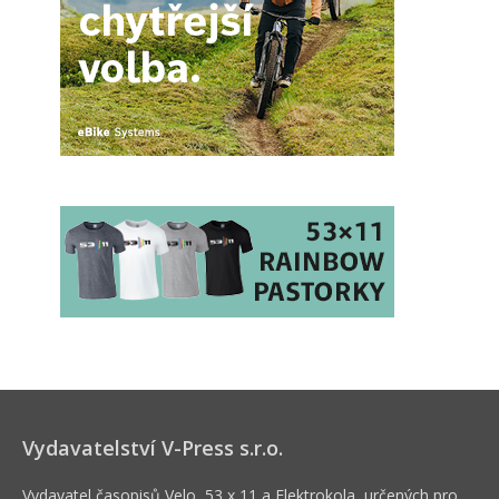
Vydavatelství V-Press s.r.o.
Vydavatel časopisů Velo, 53 x 11 a Elektrokola, určených pro