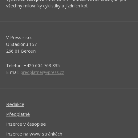
všechny milovníky cyklistiky a jízdních kol.
V-Press s.r.o.
U Stadionu 157
266 01 Beroun
Telefon: +420 604 763 835
E-mail:
predplatne@vpress.cz
Redakce
Předplatné
Inzerce v časopise
Inzerce na www stránkách