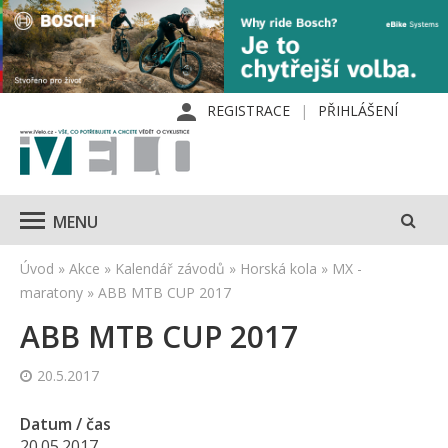
REGISTRACE
PŘIHLÁŠENÍ
MENU
Úvod
»
Akce
»
Kalendář závodů
»
Horská kola
»
MX -
maratony
»
ABB MTB CUP 2017
ABB MTB CUP 2017
20.5.2017
Datum / čas
20.05.2017