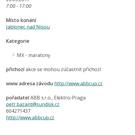
7:00 - 17:00
Místo konání
Jablonec nad Nisou
Kategorie
MX - maratony
příchozí
akce se mohou zúčastnit příchozí
www adresa závodu
http://www.abbcup.cz
pořadatel
ABB s.r.o., Elektro-Praga
petr.bazant@sundisk.cz
604271437
http://www.abbcup.cz