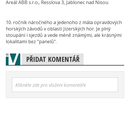
Areál ABB s.r.o., Resslova 3, Jablonec nad Nisou
10. ročník náročného a jedenoho z mála opravdových
horských závodů v oblasti Jizerských hor. Je plný
stoupání i sjezdů a vede méně známými, ale krásnými
lokalitami bez "panelů".
PŘIDAT KOMENTÁŘ
Klikněte zde pro vložení komentáře