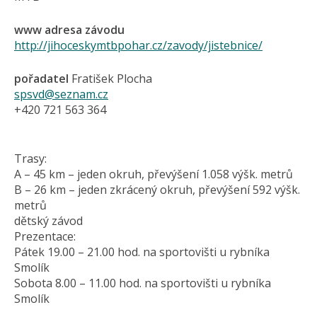
www adresa závodu
http://jihoceskymtbpohar.cz/zavody/jistebnice/
pořadatel
Fratišek Plocha
spsvd@seznam.cz
+420 721 563 364
Trasy:
A – 45 km – jeden okruh, převýšení 1.058 výšk. metrů
B – 26 km – jeden zkrácený okruh, převýšení 592 výšk.
metrů
dětský závod
Prezentace:
Pátek 19.00 – 21.00 hod. na sportovišti u rybníka
Smolík
Sobota 8.00 – 11.00 hod. na sportovišti u rybníka
Smolík