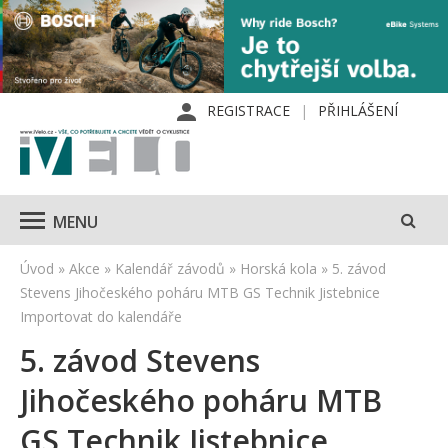
REGISTRACE
PŘIHLÁŠENÍ
MENU
Úvod
»
Akce
»
Kalendář závodů
»
Horská kola
»
5. závod
Stevens Jihočeského poháru MTB GS Technik Jistebnice
Importovat do kalendáře
5. závod Stevens
Jihočeského poháru MTB
GS Technik Jistebnice