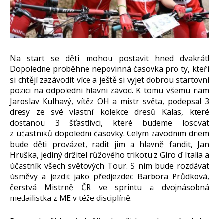
Na start se děti mohou postavit hned dvakrát!
Dopoledne proběhne nepovinná časovka pro ty, kteří
si chtějí zazávodit více a ještě si vyjet dobrou startovní
pozici na odpolední hlavní závod. K tomu všemu nám
Jaroslav Kulhavý, vítěz OH a mistr světa, podepsal 3
dresy ze své vlastní kolekce dresů Kalas, které
dostanou 3 šťastlivci, které budeme losovat
z účastníků dopolední časovky. Celým závodním dnem
bude děti provázet, radit jim a hlavně fandit, Jan
Hruška, jediný držitel růžového trikotu z Giro ď Italia a
účastník všech světových Tour. S ním bude rozdávat
úsměvy a jezdit jako předjezdec Barbora Průdková,
čerstvá Mistrně ČR ve sprintu a dvojnásobná
medailistka z ME v téže disciplíně.