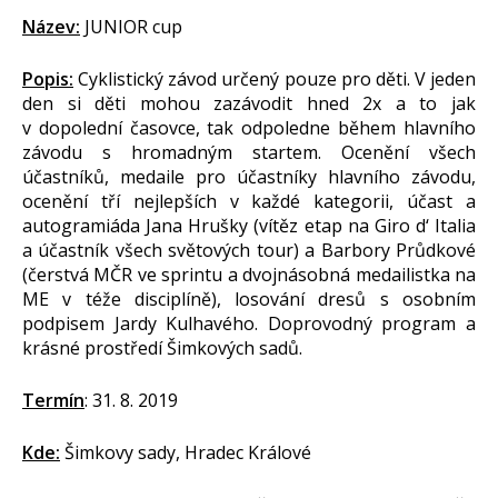
Název:
JUNIOR cup
Popis:
Cyklistický závod určený pouze pro děti. V jeden
den si děti mohou zazávodit hned 2x a to jak
v dopolední časovce, tak odpoledne během hlavního
závodu s hromadným startem. Ocenění všech
účastníků, medaile pro účastníky hlavního závodu,
ocenění tří nejlepších v každé kategorii, účast a
autogramiáda Jana Hrušky (vítěz etap na Giro d‘ Italia
a účastník všech světových tour) a Barbory Průdkové
(čerstvá MČR ve sprintu a dvojnásobná medailistka na
ME v téže disciplíně), losování dresů s osobním
podpisem Jardy Kulhavého. Doprovodný program a
krásné prostředí Šimkových sadů.
Termín
: 31. 8. 2019
Kde:
Šimkovy sady, Hradec Králové