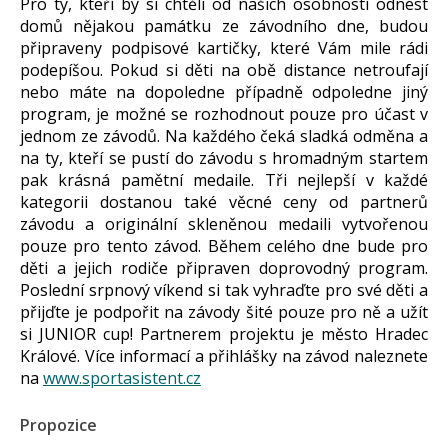
Pro ty, kteří by si chtěli od našich osobností odnést
domů nějakou památku ze závodního dne, budou
připraveny podpisové kartičky, které Vám mile rádi
podepíšou. Pokud si děti na obě distance netroufají
nebo máte na dopoledne případně odpoledne jiný
program, je možné se rozhodnout pouze pro účast v
jednom ze závodů. Na každého čeká sladká odměna a
na ty, kteří se pustí do závodu s hromadným startem
pak krásná pamětní medaile. Tři nejlepší v každé
kategorii dostanou také věcné ceny od partnerů
závodu a originální skleněnou medaili vytvořenou
pouze pro tento závod. Během celého dne bude pro
děti a jejich rodiče připraven doprovodný program.
Poslední srpnový víkend si tak vyhraďte pro své děti a
přijďte je podpořit na závody šité pouze pro ně a užít
si JUNIOR cup! Partnerem projektu je město Hradec
Králové. Více informací a přihlášky na závod naleznete
na
www.sportasistent.cz
Propozice