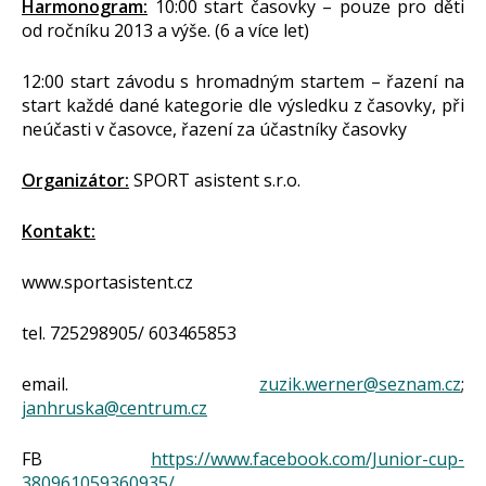
Harmonogram:
10:00 start časovky – pouze pro děti
od ročníku 2013 a výše. (6 a více let)
12:00 start závodu s hromadným startem – řazení na
start každé dané kategorie dle výsledku z časovky, při
neúčasti v časovce, řazení za účastníky časovky
Organizátor:
SPORT asistent s.r.o.
Kontakt:
www.sportasistent.cz
tel. 725298905/ 603465853
email.
zuzik.werner@seznam.cz
;
janhruska@centrum.cz
FB
https://www.facebook.com/Junior-cup-
380961059360935/