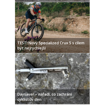
TEST! Nový Specialized Crux 5 s cílem
být nejrychlejší
Daysaver – nářadí, co zachrání
cyklistův den