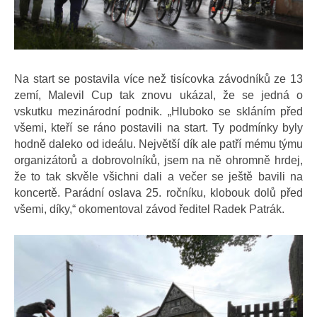
Na start se postavila více než tisícovka závodníků ze 13
zemí, Malevil Cup tak znovu ukázal, že se jedná o
vskutku mezinárodní podnik. „Hluboko se skláním před
všemi, kteří se ráno postavili na start. Ty podmínky byly
hodně daleko od ideálu. Největší dík ale patří mému týmu
organizátorů a dobrovolníků, jsem na ně ohromně hrdej,
že to tak skvěle všichni dali a večer se ještě bavili na
koncertě. Parádní oslava 25. ročníku, klobouk dolů před
všemi, díky,“ okomentoval závod ředitel Radek Patrák.