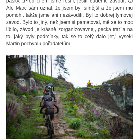
pásky. „Před cílem jsme řešili, jestli budeme závodit 🙂
Ale Marc sám uznal, že jsem byl silnější a že jsem mu
pomohl, takže jsme ani nezávodili. Byl to dobrej týmovej
závod. Bylo to jiný, než jsem si pamatoval, mě se to moc
líbilo, závod je krásně zorganizovavnej, pecka trať a na
to, jaký byly podmínky, tak se to celý dalo jet,“ vysekl
Martin pochvalu pořadatelům.