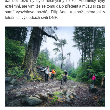
dál bez brzd by bylo nesmyslný riziko. Podmínky byly
extrémní, ale vím, že se tomu dalo předejít a můžu si za to
sám,“ vysvětloval později Filip Adel, u jehož jména tak v
letošních výsledcích svítí DNF.