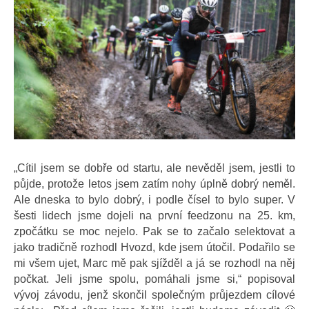
„Cítil jsem se dobře od startu, ale nevěděl jsem, jestli to
půjde, protože letos jsem zatím nohy úplně dobrý neměl.
Ale dneska to bylo dobrý, i podle čísel to bylo super. V
šesti lidech jsme dojeli na první feedzonu na 25. km,
zpočátku se moc nejelo. Pak se to začalo selektovat a
jako tradičně rozhodl Hvozd, kde jsem útočil. Podařilo se
mi všem ujet, Marc mě pak sjížděl a já se rozhodl na něj
počkat. Jeli jsme spolu, pomáhali jsme si,“ popisoval
vývoj závodu, jenž skončil společným průjezdem cílové