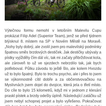
Výtečnou formu nemohl v letošním Malevilu Cupu
prokázat Filip Adel (Superior Team), jenž se před týdnem
blýsknul 8. místem na SP v Novém Městě na Moravě.
„Nohy byly dobrý, ale zvolil jsem pro malevilský podmínky
špatnou směs brzdových destiček. Jak destičky ubývaly a
pístky vyjížděly čím dál víc, tak mi začaly přibržďovat kola,
ale zároveň to už ve sjezdech nebrzdilo tak, jak bych
potřeboval. Půlku závodu to ještě šlo, ale kolem Hvozdu
už to bylo špatný. Bylo to trochu psycho, ale i přes to jsem
se výkonnostně cítil dobře a za občerstvovačkou na
Myslivnách jsem dojel do dvojice, která jela o třetí místo.
Do cíle to bylo 15 kilometrů, když mi v jednom z klesání
praskl pístek a brzdy odešly úplně. Následující zatáčku už
jsem nebyl schopnej projet a bylo vyřešeno. Pokračovat