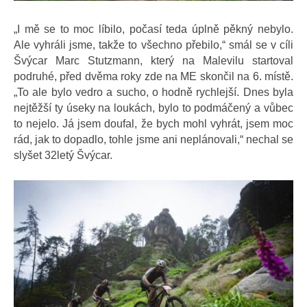
„I mě se to moc líbilo, počasí teda úplně pěkný nebylo.
Ale vyhráli jsme, takže to všechno přebilo,“ smál se v cíli
Švýcar Marc Stutzmann, který na Malevilu startoval
podruhé, před dvěma roky zde na ME skončil na 6. místě.
„To ale bylo vedro a sucho, o hodně rychlejší. Dnes byla
nejtěžší ty úseky na loukách, bylo to podmáčený a vůbec
to nejelo. Já jsem doufal, že bych mohl vyhrát, jsem moc
rád, jak to dopadlo, tohle jsme ani neplánovali,“ nechal se
slyšet 32letý Švýcar.