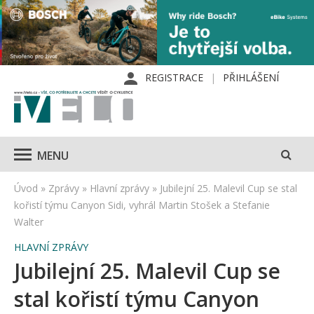
REGISTRACE
PŘIHLÁŠENÍ
MENU
Úvod
»
Zprávy
»
Hlavní zprávy
»
Jubilejní 25. Malevil Cup se stal
kořistí týmu Canyon Sidi, vyhrál Martin Stošek a Stefanie
Walter
HLAVNÍ ZPRÁVY
Jubilejní 25. Malevil Cup se
stal kořistí týmu Canyon