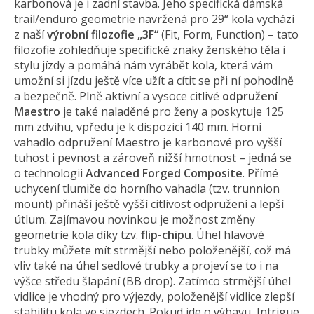
karbonová je i zadní stavba. Jeho specifická dámská
trail/enduro geometrie navržená pro 29“ kola vychází
z naší
výrobní filozofie „3F“
(Fit, Form, Function) – tato
filozofie zohledňuje specifické znaky ženského těla i
stylu jízdy a pomáhá nám vyrábět kola, která vám
umožní si jízdu ještě více užít a cítit se při ní pohodlně
a bezpečně. Plně aktivní a vysoce citlivé
odpružení
Maestro
je také naladěné pro ženy a poskytuje 125
mm zdvihu, vpředu je k dispozici 140 mm. Horní
vahadlo odpružení Maestro je karbonové pro vyšší
tuhost i pevnost a zároveň nižší hmotnost – jedná se
o technologii
Advanced Forged Composite
. Přímé
uchycení tlumiče do horního vahadla (tzv. trunnion
mount) přináší ještě vyšší citlivost odpružení a lepší
útlum. Zajímavou novinkou je možnost změny
geometrie kola díky tzv.
flip-chipu
. Úhel hlavové
trubky můžete mít strmější nebo položenější, což má
vliv také na úhel sedlové trubky a projeví se to i na
výšce středu šlapání (BB drop). Zatímco strmější úhel
vidlice je vhodný pro výjezdy, položenější vidlice zlepší
stabilitu kola ve sjezdech. Pokud jde o výbavu, Intrigue