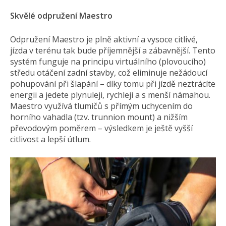
Skvělé odpružení Maestro
Odpružení Maestro je plně aktivní a vysoce citlivé,
jízda v terénu tak bude příjemnější a zábavnější. Tento
systém funguje na principu virtuálního (plovoucího)
středu otáčení zadní stavby, což eliminuje nežádoucí
pohupování při šlapání – díky tomu při jízdě neztrácíte
energii a jedete plynuleji, rychleji a s menší námahou.
Maestro využívá tlumičů s přímým uchycením do
horního vahadla (tzv. trunnion mount) a nižším
převodovým poměrem – výsledkem je ještě vyšší
citlivost a lepší útlum.