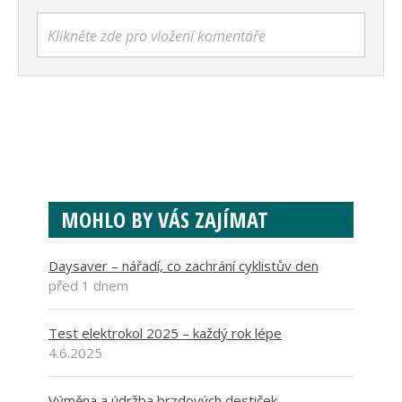
Klikněte zde pro vložení komentáře
MOHLO BY VÁS ZAJÍMAT
Daysaver – nářadí, co zachrání cyklistův den
před 1 dnem
Test elektrokol 2025 – každý rok lépe
4.6.2025
Výměna a údržba brzdových destiček