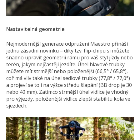
Nastavitelná geometrie
Nejmodernější generace odpružení Maestro přináší
jednu zásadní novinku – díky tzv. flip-chipu si můžete
snadno upravit geometrii rámu pro váš styl jízdy nebo
terén, jakým nejčastěji jezdíte. Úhel hlavové trubky
můžete mít strmější nebo položenější (66,5° / 65,8°),
což má vliv také na úhel sedlové trubky (77,8° / 77,0°)
a projeví se to i na výšce středu šlapání (BB drop je 30
nebo 40 mm). Zatímco strmější úhel vidlice je vhodný
pro výjezdy, položenější vidlice zlepší stabilitu kola ve
sjezdech.