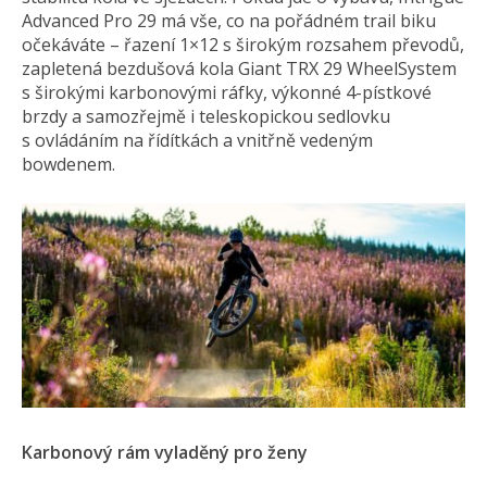
Advanced Pro 29 má vše, co na pořádném trail biku
očekáváte – řazení 1×12 s širokým rozsahem převodů,
zapletená bezdušová kola Giant TRX 29 WheelSystem
s širokými karbonovými ráfky, výkonné 4-pístkové
brzdy a samozřejmě i teleskopickou sedlovku
s ovládáním na řídítkách a vnitřně vedeným
bowdenem.
Karbonový rám vyladěný pro ženy