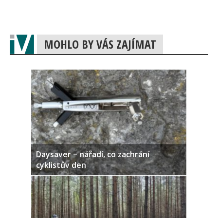
MOHLO BY VÁS ZAJÍMAT
Daysaver – nářadí, co zachrání
cyklistův den