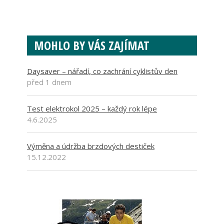
MOHLO BY VÁS ZAJÍMAT
Daysaver – nářadí, co zachrání cyklistův den
před 1 dnem
Test elektrokol 2025 – každý rok lépe
4.6.2025
Výměna a údržba brzdových destiček
15.12.2022