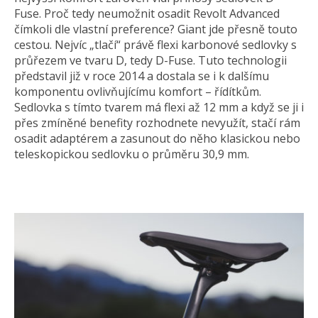
Fuse. Proč tedy neumožnit osadit Revolt Advanced
čímkoli dle vlastní preference? Giant jde přesně touto
cestou. Nejvíc „tlačí“ právě flexi karbonové sedlovky s
průřezem ve tvaru D, tedy D-Fuse. Tuto technologii
představil již v roce 2014 a dostala se i k dalšímu
komponentu ovlivňujícímu komfort – řídítkům.
Sedlovka s tímto tvarem má flexi až 12 mm a když se ji i
přes zmíněné benefity rozhodnete nevyužít, stačí rám
osadit adaptérem a zasunout do něho klasickou nebo
teleskopickou sedlovku o průměru 30,9 mm.