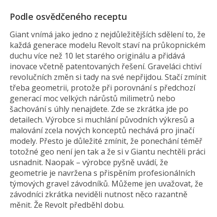
Podle osvědčeného receptu
Giant vnímá jako jedno z nejdůležitějších sdělení to, že
každá generace modelu Revolt staví na průkopnickém
duchu více než 10 let starého originálu a přidává
inovace včetně patentovaných řešení. Graveláci chtiví
revolučních změn si tady na své nepřijdou. Stačí zmínit
třeba geometrii, protože při porovnání s předchozí
generací moc velkých nárůstů milimetrů nebo
šachování s úhly nenajdete. Zde se zkrátka jde po
detailech. Výrobce si muchlání původních výkresů a
malování zcela nových konceptů nechává pro jinačí
modely. Přesto je důležité zmínit, že ponechání téměř
totožné geo není jen tak a že si v Giantu nechtěli práci
usnadnit. Naopak – výrobce pyšně uvádí, že
geometrie je navržena s přispěním profesionálních
týmových gravel závodníků. Můžeme jen uvažovat, že
závodníci zkrátka neviděli nutnost něco razantně
měnit. Že Revolt předběhl dobu.