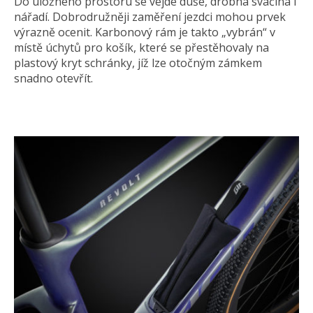
Do úložného prostoru se vejde duše, drobná svačina i
nářadí. Dobrodružněji zaměření jezdci mohou prvek
výrazně ocenit. Karbonový rám je takto „vybrán“ v
místě úchytů pro košík, které se přestěhovaly na
plastový kryt schránky, jíž lze otočným zámkem
snadno otevřít.