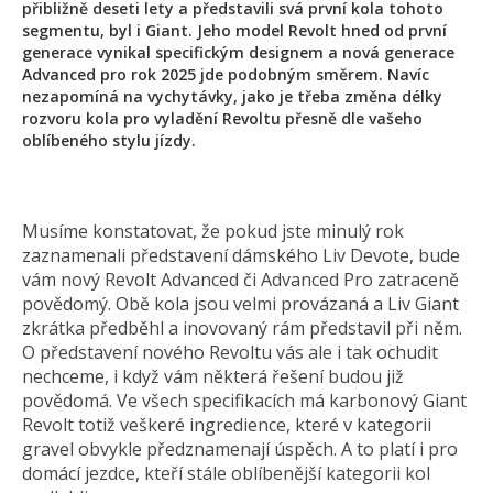
přibližně deseti lety a představili svá první kola tohoto
segmentu, byl i Giant. Jeho model Revolt hned od první
generace vynikal specifickým designem a nová generace
Advanced pro rok 2025 jde podobným směrem. Navíc
nezapomíná na vychytávky, jako je třeba změna délky
rozvoru kola pro vyladění Revoltu přesně dle vašeho
oblíbeného stylu jízdy.
Musíme konstatovat, že pokud jste minulý rok
zaznamenali představení dámského Liv Devote, bude
vám nový Revolt Advanced či Advanced Pro zatraceně
povědomý. Obě kola jsou velmi provázaná a Liv Giant
zkrátka předběhl a inovovaný rám představil při něm.
O představení nového Revoltu vás ale i tak ochudit
nechceme, i když vám některá řešení budou již
povědomá. Ve všech specifikacích má karbonový Giant
Revolt totiž veškeré ingredience, které v kategorii
gravel obvykle předznamenají úspěch. A to platí i pro
domácí jezdce, kteří stále oblíbenější kategorii kol