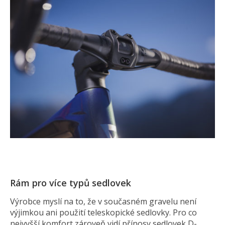
Rám pro více typů sedlovek
Výrobce myslí na to, že v současném gravelu není
výjimkou ani použití teleskopické sedlovky. Pro co
nejvyšší komfort zároveň vidí přínosy sedlovek D-