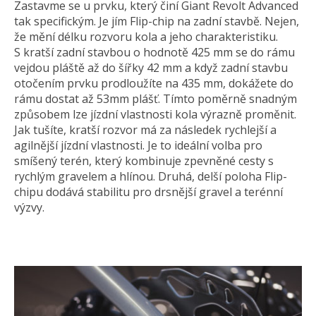
Zastavme se u prvku, který činí Giant Revolt Advanced
tak specifickým. Je jím Flip-chip na zadní stavbě. Nejen,
že mění délku rozvoru kola a jeho charakteristiku.
S kratší zadní stavbou o hodnotě 425 mm se do rámu
vejdou pláště až do šířky 42 mm a když zadní stavbu
otočením prvku prodloužíte na 435 mm, dokážete do
rámu dostat až 53mm plášť. Tímto poměrně snadným
způsobem lze jízdní vlastnosti kola výrazně proměnit.
Jak tušíte, kratší rozvor má za následek rychlejší a
agilnější jízdní vlastnosti. Je to ideální volba pro
smíšený terén, který kombinuje zpevněné cesty s
rychlým gravelem a hlínou. Druhá, delší poloha Flip-
chipu dodává stabilitu pro drsnější gravel a terénní
výzvy.