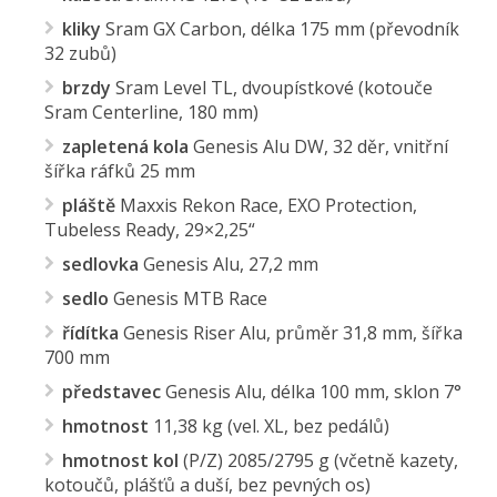
kliky
Sram GX Carbon, délka 175 mm (převodník
32 zubů)
brzdy
Sram Level TL, dvoupístkové (kotouče
Sram Centerline, 180 mm)
zapletená kola
Genesis Alu DW, 32 děr, vnitřní
šířka ráfků 25 mm
pláště
Maxxis Rekon Race, EXO Protection,
Tubeless Ready, 29×2,25“
sedlovka
Genesis Alu, 27,2 mm
sedlo
Genesis MTB Race
řídítka
Genesis Riser Alu, průměr 31,8 mm, šířka
700 mm
představec
Genesis Alu, délka 100 mm, sklon 7°
hmotnost
11,38 kg (vel. XL, bez pedálů)
hmotnost kol
(P/Z) 2085/2795 g (včetně kazety,
kotoučů, plášťů a duší, bez pevných os)