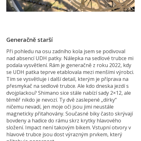
Generačně starší
Při pohledu na osu zadního kola jsem se podivoval
nad absencí UDH patky. Nálepka na sedlové trubce mi
podala vysvětlení. Rám je generačně z roku 2022, kdy
se UDH patka teprve etablovala mezi menšími výrobci.
Tím se vysvětluje i další detail, kterým je příprava na
přesmykač na sedlové trubce. Ale kdo dneska jezdí s
dvojplackou? Shimano sice stále nabízí sady 2×12, ale
téměř nikdo je nevozí. Ty dvě zaslepené „dírky“
ničemu nevadí, jen moje oči jsou jimi neustále
magneticky přitahovány. Současné biky často skrývají
bovdeny a hadice do rámu skrz krytky hlavového
složení. Impact není takovým bikem. Vstupní otvory v
hlavové trubce jsou dost výrazným prvkem, který