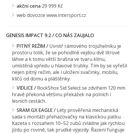
akční cena
29 999 Kč
web dovozce
www.intersport.cz
GENESIS IMPACT 9.2 / CO NÁS ZAUJALO
PITNÝ REŽIM /
Uvnitř rámového trojúhelníku je
prostoru tolik, že se pohodlně vejdou dvě litrové
láhve a k tomu větší brašna ve tvaru klínu,
umístěná vpředu u hlavové trubky. Tím by se vyřešil
nejen pitný režim, ale i uložení svačinky, mobilu,
klíčů od domu a pláštěnky.
VIDLICE /
RockShox Sid Select se zdvihem 120 mm
hravě překoná většinu překážek na polních i
lesních cestách.
SRAM GX EAGLE /
Léty prověřená mechanická
sada s montáží přehazovačky na klasickou patku.
Kazeta s rozsahem 10–52 zubů zvládne jak rychlou
jízdu po rovině, tak prudké výjezdy. Řazení funguje