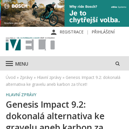
REGISTRACE
PŘIHLÁŠENÍ
MENU
Úvod
»
Zprávy
»
Hlavní zprávy
»
Genesis Impact 9.2: dokonalá
alternativa ke gravelu aneb karbon za třicet!
HLAVNÍ ZPRÁVY
Genesis Impact 9.2:
dokonalá alternativa ke
gravelu aneb karbon za