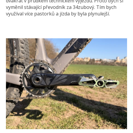
dvakrát v prudkém technickém výjezdu. Proto bych si
vyměnil stávající převodník za 34zubový. Tím bych
využíval více pastorků a jízda by byla plynulejší.