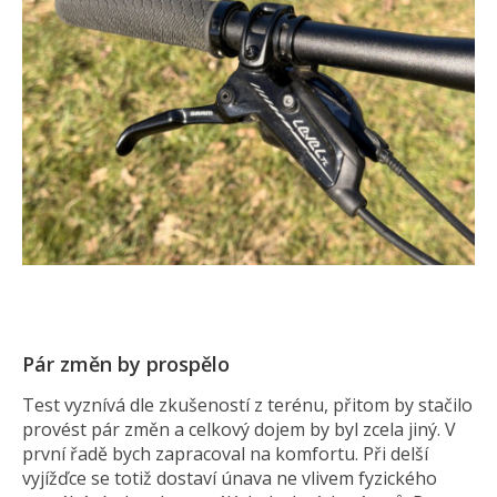
Pár změn by prospělo
Test vyznívá dle zkušeností z terénu, přitom by stačilo
provést pár změn a celkový dojem by byl zcela jiný. V
první řadě bych zapracoval na komfortu. Při delší
vyjížďce se totiž dostaví únava ne vlivem fyzického