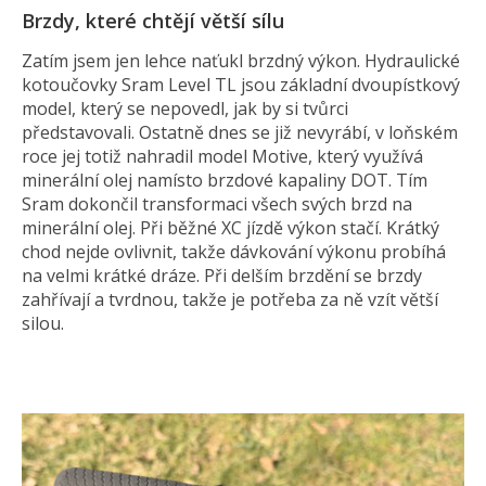
Brzdy, které chtějí větší sílu
Zatím jsem jen lehce naťukl brzdný výkon. Hydraulické
kotoučovky Sram Level TL jsou základní dvoupístkový
model, který se nepovedl, jak by si tvůrci
představovali. Ostatně dnes se již nevyrábí, v loňském
roce jej totiž nahradil model Motive, který využívá
minerální olej namísto brzdové kapaliny DOT. Tím
Sram dokončil transformaci všech svých brzd na
minerální olej. Při běžné XC jízdě výkon stačí. Krátký
chod nejde ovlivnit, takže dávkování výkonu probíhá
na velmi krátké dráze. Při delším brzdění se brzdy
zahřívají a tvrdnou, takže je potřeba za ně vzít větší
silou.