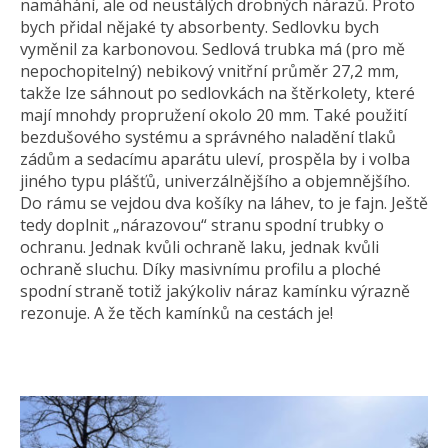
namáhání, ale od neustálých drobných nárazů. Proto
bych přidal nějaké ty absorbenty. Sedlovku bych
vyměnil za karbonovou. Sedlová trubka má (pro mě
nepochopitelný) nebikový vnitřní průměr 27,2 mm,
takže lze sáhnout po sedlovkách na štěrkolety, které
mají mnohdy propružení okolo 20 mm. Také použití
bezdušového systému a správného naladění tlaků
zádům a sedacímu aparátu uleví, prospěla by i volba
jiného typu plášťů, univerzálnějšího a objemnějšího.
Do rámu se vejdou dva košíky na láhev, to je fajn. Ještě
tedy doplnit „nárazovou“ stranu spodní trubky o
ochranu. Jednak kvůli ochraně laku, jednak kvůli
ochraně sluchu. Díky masivnímu profilu a ploché
spodní straně totiž jakýkoliv náraz kamínku výrazně
rezonuje. A že těch kamínků na cestách je!