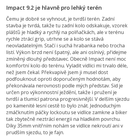
Impact 9.2 je hlavně pro lehký terén
Čemu je dobré se vyhnout, je tvrdší terén. Zadní
stavba je tvrdá, takže tu zadní kolo odskakuje, vzorek
plášťů je hladký a rychlý na polňačkách, ale v terénu
rychle ztrácí grip, utrhne se a kolo se stává
neovladatelným. Stačí i suchá hrabanka nebo trocha
listí. Výkon brzd není špatný, ale ani oslnivý, přidejme
zmíněný dlouhý představec. Obecně Impact není moc
komfortní kolo do terénu. Vyladit vidlici mi trvalo déle,
než jsem čekal. Překvapivě jsem ji musel dost
podfouknout oproti doporučeným hodnotám, aby
překonávala nerovnosti podle mých představ. Sid je
určen pro výkonnostní ježdění, takže i pružení je
tvrdší a tlumicí patrona progresivnější. V delším sjezdu
po kamenité lesní cestě to bylo znát. Jednoduchým
zmáčknutím páčky lockoutu se vidlice zamkne a biker
tak zbytečně neztrácí energii na hladkém povrchu.
Díky 35mm vnitřním nohám se vidlice nekroutí ani v
prudším sjezdu, to je fajn.