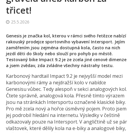
třicet!
25.5.2026
Genesis je značka kol, kterou v rámci svého řetězce nabízí
rakouský prodejce sportovního vybavení Intersport. Jejím
zaměřením jsou zejména dostupná kola, často na nich
jezdí děti do školy nebo slouží pro pohyb po městě.
Testovaný bike Impact 9.2 je ze zcela jiné cenové dimenze
a jsem zvědav, zda zvládne všechny nástrahy testu.
Karbonový hardtail Impact 9.2 je nejvyšší model mezi
karbonovými rámy a nejdražší kolo v nabídce
Genesisu vůbec. Tedy alespoň v sekci analogových kol.
Čtete správně, analogová kola. Přesně tímto výrazem
jsou na stránkách Intersportu označené klasické biky.
Pro mě zcela nový a hořce úsměvný pojem. Proto jsem
jej podrobil hledání na internetu. Výsledky v češtině
odkazovaly pouze na Intersport. V angličtině už se pár
vlaštovek, které dělily kola na e-biky a analogové biky,