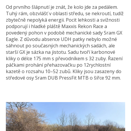
Od prvního šlápnutí je znát, že kolo jde za pedálem.
Tuhý rám, obzvlášť v oblasti středu, se nekroutí, tudíž
zbytečně nepolyká energii. Pocit lehkosti a svižnosti
podporují i hladké pláště Maxxis Rekon Race a
povedený pohon v podobě mechanické sady Sram GX
Eagle. Z důvodu absence UDH patky nebylo možné
sáhnout po současných mechanických sadách, ale
starší GX je sázka na jistotu. Sadu tvoří karbonové
kliky o délce 175 mm s převodníkem s 32 zuby. Řazení
páčkami prohání přehazovačku po 12rychlostní
kazetě o rozsahu 10–52 zubů. Kliky jsou zasazeny do
středové osy Sram DUB PressFit MTB o šířce 92 mm.