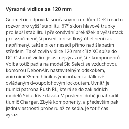
Výrazná vidlice se 120 mm
Geometrie odpovídá současným trendům. Delší reach i
rozvor pro vyšší stabilitu, 67° sklon hlavové trubky
pro lepší stabilitu i překonávání překážek a vyšší stack
pro vzpřímenější posed. Jen sedlový úhel není tak
napřímený, takže biker nesedí přímo nad šlapacím
středem. Také zdvih vidlice 120 mm cílí z XC spíše do
DC. Ostatně vidlice je asi nejvýraznější z komponentů.
Volba totiž padla na model Sid Select se vzduchovou
komorou DebonAir, nastavitelným odskokem,
vnitřními 35mm hliníkovými nohami a dálkově
ovládaným dvoupolohovým lockoutem. Uvnitř je
tlumicí patrona Rush RL, která se do základních
modelů Sidu dříve dávala. V poslední době ji nahradil
tlumič Charger. Zbylé komponenty, a především pak
jízdní vlastnosti proberu až ze sedla. Je totiž čas
vyrazit.