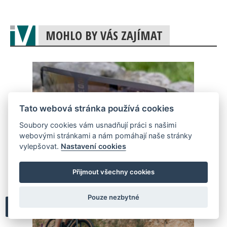
MOHLO BY VÁS ZAJÍMAT
Tato webová stránka používá cookies
Soubory cookies vám usnadňují práci s našimi
webovými stránkami a nám pomáhají naše stránky
vylepšovat.
Nastavení cookies
TEST: brýle Neon Air Pro 2.0
Phototronic Plus Bronze
Přijmout všechny cookies
Pouze nezbytné