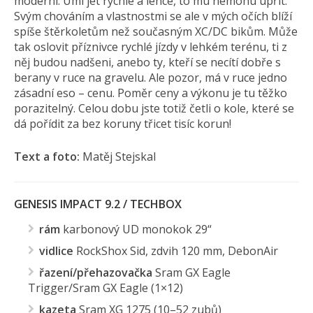
moderní. Umí jet rychle a lehce, to mu nemohu upřít.
Svým chováním a vlastnostmi se ale v mých očích blíží
spíše štěrkoletům než současným XC/DC bikům. Může
tak oslovit příznivce rychlé jízdy v lehkém terénu, ti z
něj budou nadšeni, anebo ty, kteří se necítí dobře s
berany v ruce na gravelu. Ale pozor, má v ruce jedno
zásadní eso – cenu. Poměr ceny a výkonu je tu těžko
porazitelný. Celou dobu jste totiž četli o kole, které se
dá pořídit za bez koruny třicet tisíc korun!
Text a foto:
Matěj Stejskal
GENESIS IMPACT 9.2 / TECHBOX
rám
karbonový UD monokok 29“
vidlice
RockShox Sid, zdvih 120 mm, DebonAir
řazení/přehazovačka
Sram GX Eagle
Trigger/Sram GX Eagle (1×12)
kazeta
Sram XG 1275 (10–52 zubů)