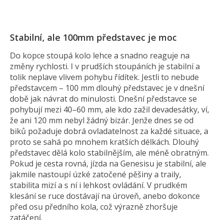
Stabilní, ale 100mm představec je moc
Do kopce stoupá kolo lehce a snadno reaguje na
změny rychlosti. I v prudších stoupáních je stabilní a
tolik neplave vlivem pohybu řídítek. Jestli to nebude
představcem – 100 mm dlouhý představec je v dnešní
době jak návrat do minulosti. Dnešní představce se
pohybují mezi 40–60 mm, ale kdo zažil devadesátky, ví,
že ani 120 mm nebyl žádný bizár. Jenže dnes se od
biků požaduje dobrá ovladatelnost za každé situace, a
proto se sahá po mnohem kratších délkách. Dlouhý
představec dělá kolo stabilnějším, ale méně obratným.
Pokud je cesta rovná, jízda na Genesisu je stabilní, ale
jakmile nastoupí úzké zatočené pěšiny a traily,
stabilita mizí a s ní i lehkost ovládání. V prudkém
klesání se ruce dostávají na úroveň, anebo dokonce
před osu předního kola, což výrazně zhoršuje
zatáčení.