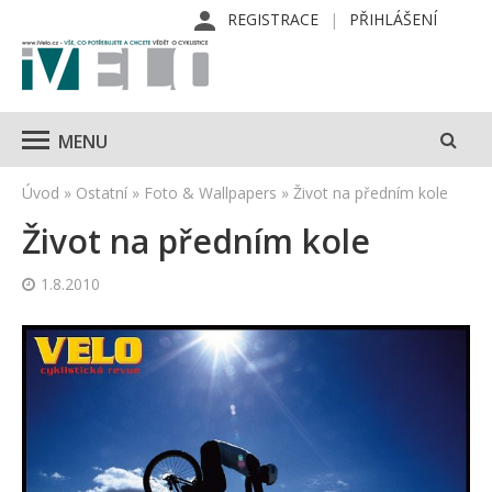
REGISTRACE
PŘIHLÁŠENÍ
MENU
Úvod
»
Ostatní
»
Foto & Wallpapers
»
Život na předním kole
Život na předním kole
1.8.2010