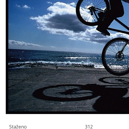
Staženo
312