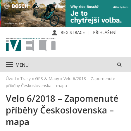
REGISTRACE
PŘIHLÁŠENÍ
MENU
Úvod
»
Trasy
»
GPS & Mapy
»
Velo 6/2018 – Zapomenuté
příběhy Československa – mapa
Velo 6/2018 – Zapomenuté
příběhy Československa –
mapa