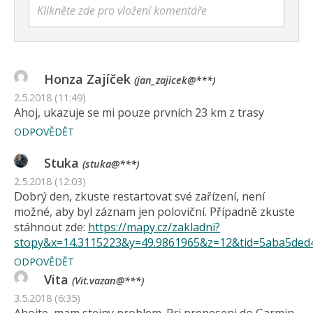
Klikněte zde pro vložení komentáře
Honza Zajíček
(jan_zajicek@***)
2.5.2018 (11:49)
Ahoj, ukazuje se mi pouze prvních 23 km z trasy
ODPOVĚDĚT
Stuka
(stuka@***)
2.5.2018 (12:03)
Dobrý den, zkuste restartovat své zařízení, není
možné, aby byl záznam jen poloviční. Případně zkuste
stáhnout zde:
https://mapy.cz/zakladni?
stopy&x=14.3115223&y=49.9861965&z=12&tid=5aba5ded
ODPOVĚDĚT
Vita
(Vit.vazan@***)
3.5.2018 (6:35)