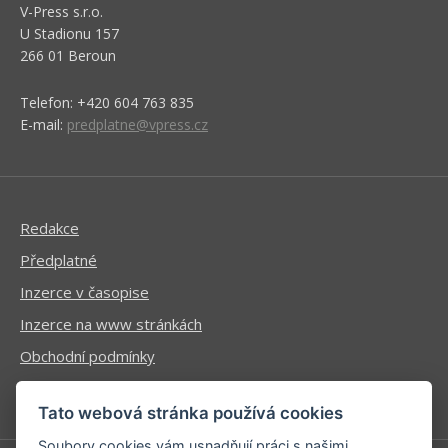
V-Press s.r.o.
U Stadionu 157
266 01 Beroun
Telefon: +420 604 763 835
E-mail:
predplatne@vpress.cz
Redakce
Předplatné
Inzerce v časopise
Inzerce na www stránkách
Obchodní podmínky
Ochrana osobních údajů
Tato webová stránka používá cookies
Soubory cookies vám usnadňují práci s našimi