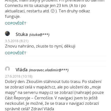
Ahojte, mam stejny problem. Pri preneseni do Garmin
Connectu mi to ukazuje jen 23 km. (A to i po
aktualizaci, restartu atd. 🙂 ). Ten druhy odkaz
funguje.
ODPOVĚDĚT
Stuka
(stuka@***)
3.5.2018 (8:21)
Znovu nahráno, zkuste to nyní, děkuji
ODPOVĚDĚT
Vláďa
(moravec.vladimir@***)
27.6.2018 (10:18)
Dobrý den. Zkouším stáhnout tuto trasu. Po stažení
se zobrazí celá v mapách.cz, ale po uložení do „moje
mapy“ na serveru mapy.cz se zobrazí (nahraje) pouze
část Řeporyje – Černošice. V navigaci jsem to ještě
nezkoušel. Je možné, že se trasa v navigaci zobrazí
správně celá? Zdraví Vláďa