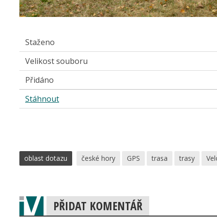
Staženo
Velikost souboru
Přidáno
Stáhnout
oblast dotazu
české hory
GPS
trasa
trasy
Vel
PŘIDAT KOMENTÁŘ