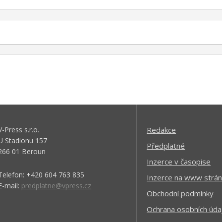
V-Press s.r.o.
Redakce
U Stadionu 157
Předplatné
266 01 Beroun
Inzerce v časopise
Telefon: +420 604 763 835
Inzerce na www strán
E-mail:
predplatne@vpress.cz
Obchodní podmínky
Ochrana osobních úda