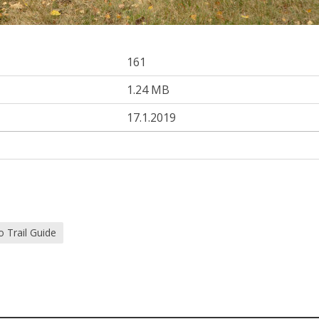
161
1.24 MB
17.1.2019
o Trail Guide