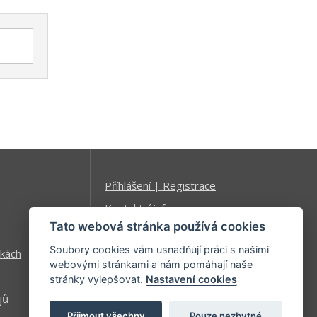
Příhlášení | Registrace
Kontaktní informace
Tato webová stránka používá cookies
Mapa stránek
Soubory cookies vám usnadňují práci s našimi
kách
webovými stránkami a nám pomáhají naše
stránky vylepšovat.
Nastavení cookies
jů
Přijmout všechny
Pouze nezbytné