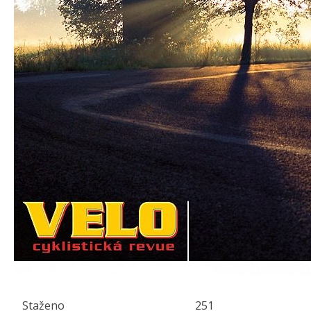
Staženo
251