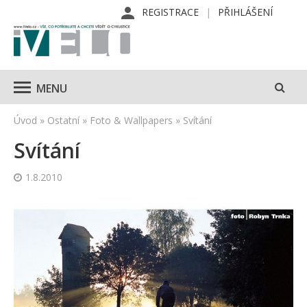
REGISTRACE
PŘIHLÁŠENÍ
MENU
Úvod
»
Ostatní
»
Foto & Wallpapers
»
Svítání
Svítání
1.8.2010