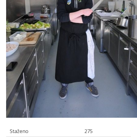
Staženo
275