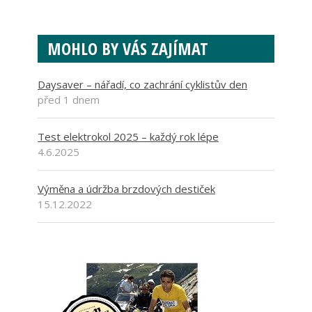
MOHLO BY VÁS ZAJÍMAT
Daysaver – nářadí, co zachrání cyklistův den
před 1 dnem
Test elektrokol 2025 – každý rok lépe
4.6.2025
Výměna a údržba brzdových destiček
15.12.2022