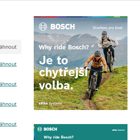
táhnout
táhnout
táhnout
táhnout
táhnout