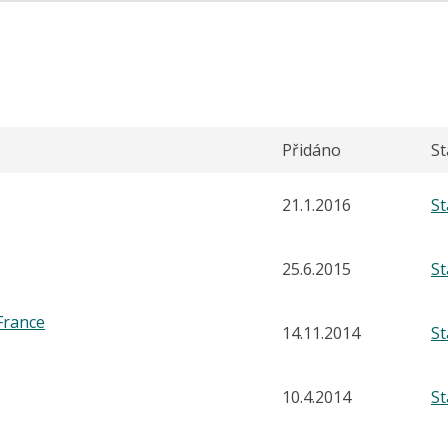
Přidáno
S
21.1.2016
S
25.6.2015
S
France
14.11.2014
S
10.4.2014
S