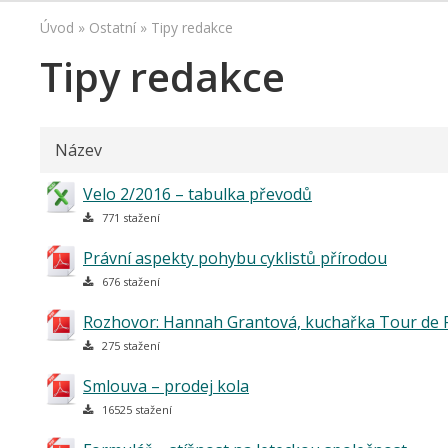
Úvod
»
Ostatní
»
Tipy redakce
Tipy redakce
Název
Velo 2/2016 – tabulka převodů
771 stažení
Právní aspekty pohybu cyklistů přírodou
676 stažení
Rozhovor: Hannah Grantová, kuchařka Tour de 
275 stažení
Smlouva – prodej kola
16525 stažení