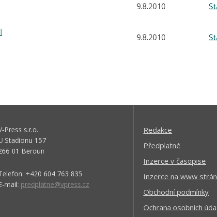
9.8.2010
S
l
9.8.2010
S
V-Press s.r.o.
Redakce
U Stadionu 157
Předplatné
266 01 Beroun
Inzerce v časopise
Telefon: +420 604 763 835
Inzerce na www strán
E-mail:
predplatne@vpress.cz
Obchodní podmínky
Ochrana osobních úda