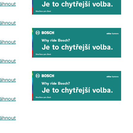
táhnout
táhnout
táhnout
táhnout
táhnout
táhnout
táhnout