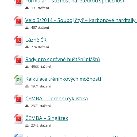
Formulář – stížnost na leteckou společnost
191 stažení
Velo 3/2014 – Souboj čtyř – karbonové hardtaily
457 stažení
Lázně ČR
274 stažení
Rady pro správné huštění plášťů
4566 stažení
Kalkulace tréninkových možností
1971 stažení
ČEMBA – Terénní cyklistika
2370 stažení
ČEMBA – Singltrek
2342 stažení