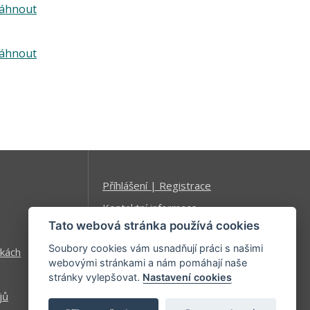
táhnout
táhnout
Příhlášení | Registrace
Kontaktní informace
Tato webová stránka používá cookies
Mapa stránek
Soubory cookies vám usnadňují práci s našimi
kách
webovými stránkami a nám pomáhají naše
stránky vylepšovat.
Nastavení cookies
jů