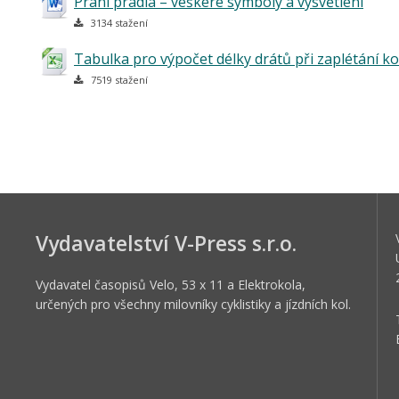
Praní prádla – veškeré symboly a vysvětlení
3134 stažení
Tabulka pro výpočet délky drátů při zaplétání ko
7519 stažení
Vydavatelství V-Press s.r.o.
Vydavatel časopisů Velo, 53 x 11 a Elektrokola,
určených pro všechny milovníky cyklistiky a jízdních kol.