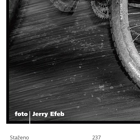
Staženo
237