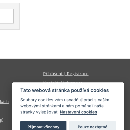
Příhlášení | Registrace
Kontaktní informace
Tato webová stránka používá cookies
Mapa stránek
Soubory cookies vám usnadňují práci s našimi
kách
webovými stránkami a nám pomáhají naše
stránky vylepšovat.
Nastavení cookies
jů
Přijmout všechny
Pouze nezbytné