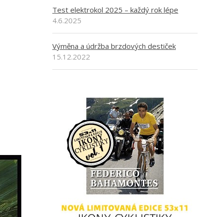
Test elektrokol 2025 – každý rok lépe
4.6.2025
Výměna a údržba brzdových destiček
15.12.2022