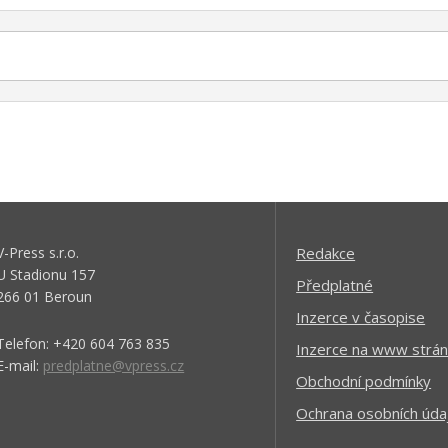
V-Press s.r.o.
Redakce
U Stadionu 157
Předplatné
266 01 Beroun
Inzerce v časopise
Telefon: +420 604 763 835
Inzerce na www strán
E-mail:
predplatne@vpress.cz
Obchodní podmínky
Ochrana osobních úda