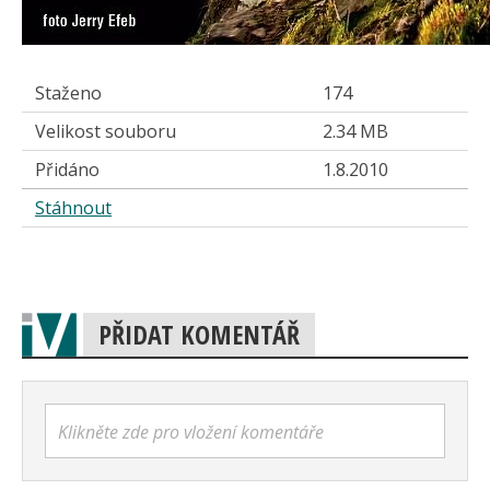
Staženo
174
Velikost souboru
2.34 MB
Přidáno
1.8.2010
Stáhnout
PŘIDAT KOMENTÁŘ
Klikněte zde pro vložení komentáře