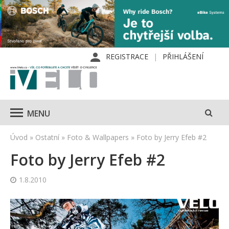
REGISTRACE
PŘIHLÁŠENÍ
MENU
Úvod
»
Ostatní
»
Foto & Wallpapers
»
Foto by Jerry Efeb #2
Foto by Jerry Efeb #2
1.8.2010