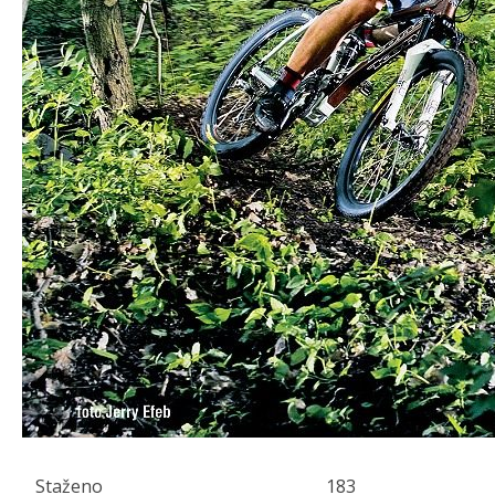
Staženo
183