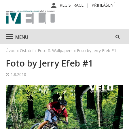
REGISTRACE
PŘIHLÁŠENÍ
MENU
Úvod
»
Ostatní
»
Foto & Wallpapers
»
Foto by Jerry Efeb #1
Foto by Jerry Efeb #1
1.8.2010