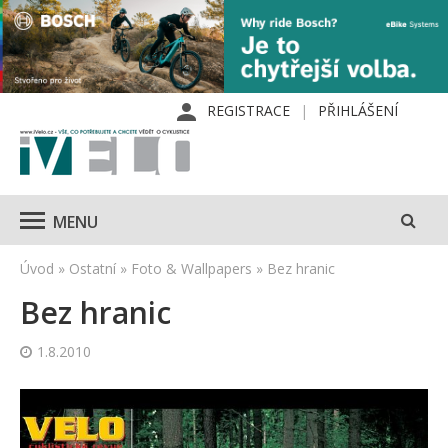
REGISTRACE
PŘIHLÁŠENÍ
MENU
Úvod
»
Ostatní
»
Foto & Wallpapers
»
Bez hranic
Bez hranic
1.8.2010