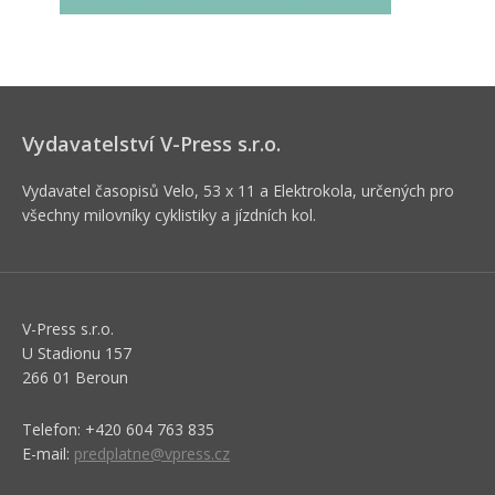
Vydavatelství V-Press s.r.o.
Vydavatel časopisů Velo, 53 x 11 a Elektrokola, určených pro
všechny milovníky cyklistiky a jízdních kol.
V-Press s.r.o.
U Stadionu 157
266 01 Beroun
Telefon: +420 604 763 835
E-mail:
predplatne@vpress.cz