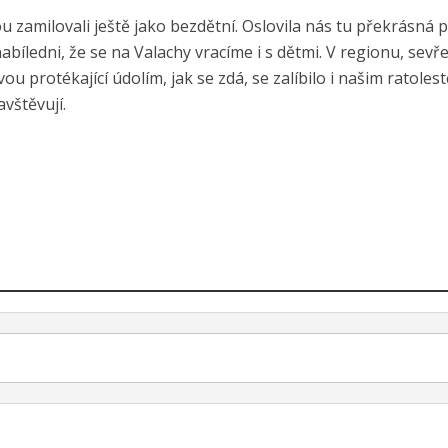
zamilovali ještě jako bezdětní. Oslovila nás tu překrásná p
 nabíledni, že se na Valachy vracíme i s dětmi. V regionu, sev
u protékající údolím, jak se zdá, se zalíbilo i našim ratoles
avštěvují.