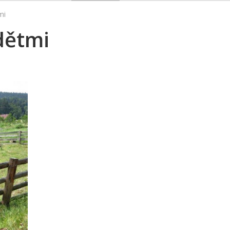
mi
dětmi