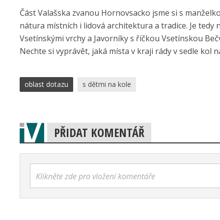
Část Valašska zvanou Hornovsacko jsme si s manželkou 
nátura místních i lidová architektura a tradice. Je tedy
Vsetínskými vrchy a Javorníky s říčkou Vsetínskou Bečvo
Nechte si vyprávět, jaká místa v kraji rády v sedle kol n
oblast dotazu
s dětmi na kole
PŘIDAT KOMENTÁŘ
Klikněte zde pro vložení komentáře