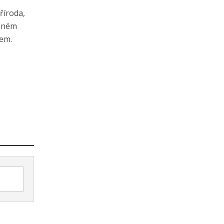
říroda,
řeném
tem.