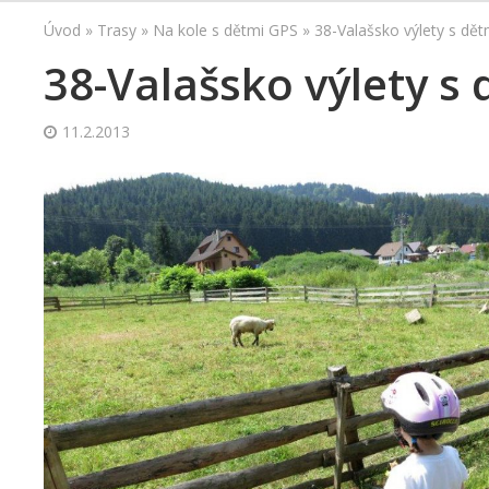
Úvod
»
Trasy
»
Na kole s dětmi GPS
»
38-Valašsko výlety s dět
38-Valašsko výlety s 
11.2.2013