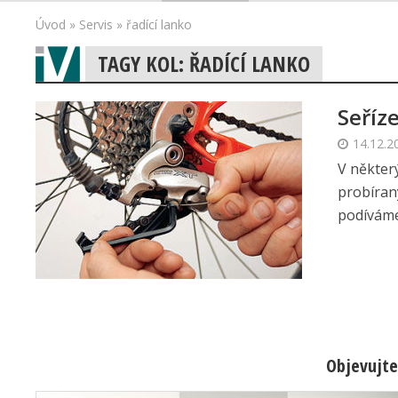
Úvod
»
Servis
»
řadící lanko
TAGY KOL: ŘADÍCÍ LANKO
Seříz
14.12.2
V někter
probíran
podíváme.
Objevujte