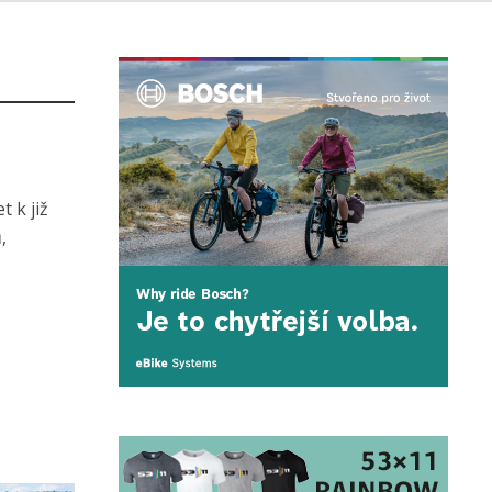
 k již
,