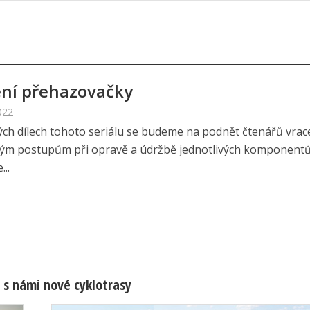
ení přehazovačky
022
ých dílech tohoto seriálu se budeme na podnět čtenářů vracet
ým postupům při opravě a údržbě jednotlivých komponentů
..
 s námi nové cyklotrasy