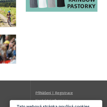
Příhlášení | Registrace
Kontaktní informace
Tato webová stránka používá cookies