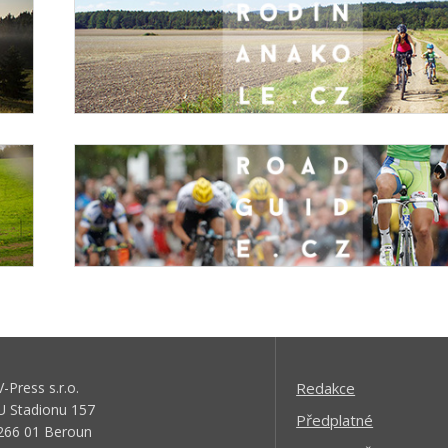
V-Press s.r.o.
Redakce
U Stadionu 157
Předplatné
266 01 Beroun