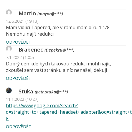
Martin
(mayor@***)
12.6.2021 (19:13)
Mám vidlici Tapered, ale v rámu mám díru 1 1/8.
Nemohu najít redukci.
ODPOVĚDĚT
Brabenec
(Depekru@***)
7.1.2022 (1:05)
Dobrý den kde bych takovou redukci mohl najít,
zkoušel sem vaší stránku a níc nenašel, dekuji
ODPOVĚDĚT
Stuka
(petr.stuka@***)
11.1.2022 (10:27)
https://www.google.com/search?
q=straight+to+tapered+headset+adapter&oq=straight+to
8
ODPOVĚDĚT