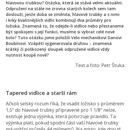
hlavovou trubkou? Otázka, která se stává velmi aktuální.
Odpružení na stále ne zrovna starých kolech sem tam
doslouží, jenže doba se změnila, hlavové trubky a s nimi
i krky kvalitnějších vidlic kombinují dva průměry pro
ložiska. Znamená to, že odejde-li vidlice nebo přestaneme
být spokojeni s její funkcí, musíme si vybrat celé nové
kolo? Tuto otázku jsme položili Velo mechanikovi Danovi
Boubínovi. Vzápětí vygenerovala druhou – znamená
krátký či poškozený sloupek odpružené vidlice vždy
nutnost koupě nové?
Text a foto: Petr Štuka
Tapered vidlice a starší rám
Ačkoli selský rozum říká, že vsadit ložisko s průměrem
1,5“ do hlavové trubky připravené pro 1 1/8“ nelze,
existuje jedna výjimka, která potvrzuje pravidlo. Ta
výjimka platí, pokud spodní část vaší hlavové trubky
má vnitřní průměr 44 milimetrů. Na místo, kde dosud