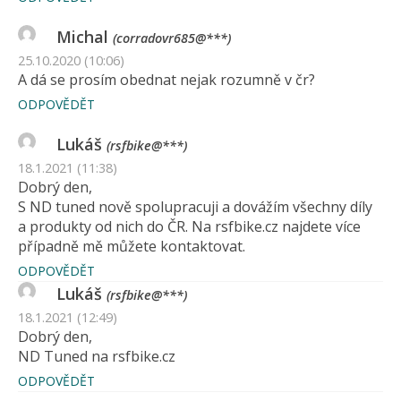
Michal
(corradovr685@***)
25.10.2020 (10:06)
A dá se prosím obednat nejak rozumně v čr?
ODPOVĚDĚT
Lukáš
(rsfbike@***)
18.1.2021 (11:38)
Dobrý den,
S ND tuned nově spolupracuji a dovážím všechny díly
a produkty od nich do ČR. Na rsfbike.cz najdete více
případně mě můžete kontaktovat.
ODPOVĚDĚT
Lukáš
(rsfbike@***)
18.1.2021 (12:49)
Dobrý den,
ND Tuned na rsfbike.cz
ODPOVĚDĚT