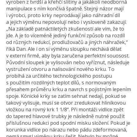
vyroben z tvrdší a křehčí slitiny a jakákoli neodborná
manipulace s ním končívá špatně. Stejný názor mají
i výrobci, proto krky neprodávají jako náhradní díl
a jejich výměnu nepovolují nebo i vysloveně zakazují.
„Na základě patnáctiletých zkušeností ale vím, že to
jde. A je to víceméně jediný funkční způsob na rozdíl
od různých redukcí, prodlužovačů a jiných náhražek,“
říká Dan. Ale i on si výměnu sloupku nechává dělat
v externí firmě, aby byla zaručena perfektní souosost.
Původní sloupek je vylisován nebo vyříznut, následuje
vystružení otvoru a nalisování nového krku. To
probíhá za určitého technologického postupu
s použitím rozdílných teplot dílů, s normovaným
přesahem průměru krku a navrch s pojistným lepením
spoje. Kónické krky se zatím sehnat nedají, pokud se
takový vylisuje, musí se otvor zredukovat hliníkovou
vložkou na rovný krk 1 1/8“. Při montáži vidlice zpět
do tapered hlavové trubky je následně nutné použít
příslušnou redukci pod spodní misku složení. Pokud je
korunka vidlice po nárazu nebo pádu zdeformovaná,
nemá smysl výměnu krku řešit. Nebylo by možné