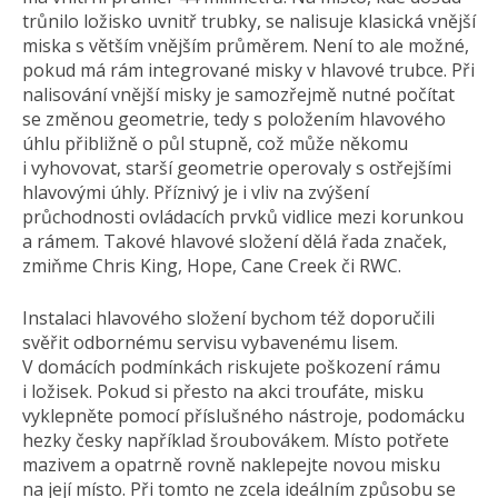
trůnilo ložisko uvnitř trubky, se nalisuje klasická vnější
miska s větším vnějším průměrem. Není to ale možné,
pokud má rám integrované misky v hlavové trubce. Při
nalisování vnější misky je samozřejmě nutné počítat
se změnou geometrie, tedy s položením hlavového
úhlu přibližně o půl stupně, což může někomu
i vyhovovat, starší geometrie operovaly s ostřejšími
hlavovými úhly. Příznivý je i vliv na zvýšení
průchodnosti ovládacích prvků vidlice mezi korunkou
a rámem. Takové hlavové složení dělá řada značek,
zmiňme Chris King, Hope, Cane Creek či RWC.
Instalaci hlavového složení bychom též doporučili
svěřit odbornému servisu vybavenému lisem.
V domácích podmínkách riskujete poškození rámu
i ložisek. Pokud si přesto na akci troufáte, misku
vyklepněte pomocí příslušného nástroje, podomácku
hezky česky například šroubovákem. Místo potřete
mazivem a opatrně rovně naklepejte novou misku
na její místo. Při tomto ne zcela ideálním způsobu se