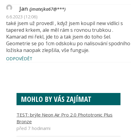
Jan
(jmatejka67@***)
6.6.2023 (12:06)
také jsem už provedl , když jsem koupil new vidlici s
tapered krkem, ale měl rám s rovnou trubkou .
Kamarad mi řekl, jde to a tak jsem do toho šel.
Geometrie se po 1cm odskoku po nalisování spodního
ložiska naopak zlepšila, vše funguje.
ODPOVĚDĚT
MOHLO BY VÁS ZAJÍMAT
TEST: brýle Neon Air Pro 2.0 Phototronic Plus
Bronze
před 7 hodinami