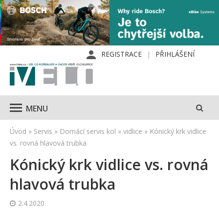
REGISTRACE
PŘIHLÁŠENÍ
MENU
Úvod
»
Servis
»
Domácí servis kol
»
vidlice
»
Kónický krk vidlice
vs. rovná hlavová trubka
Kónický krk vidlice vs. rovná
hlavová trubka
2.4.2020