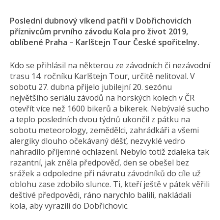
Poslední dubnový víkend patřil v Dobřichovicích
příznivcům prvního závodu Kola pro život 2019,
oblíbené Praha – Karlštejn Tour České spořitelny.
Kdo se přihlásil na některou ze závodních či nezávodní
trasu 14. ročníku Karlštejn Tour, určitě nelitoval. V
sobotu 27. dubna přijelo jubilejní 20. sezónu
největšího seriálu závodů na horských kolech v ČR
otevřít více než 1600 bikerů a bikerek. Nebývalé sucho
a teplo posledních dvou týdnů ukončil z pátku na
sobotu meteorology, zemědělci, zahrádkáři a všemi
alergiky dlouho očekávaný déšť, nezvyklé vedro
nahradilo příjemné ochlazení. Nebylo totiž zdaleka tak
razantní, jak zněla předpověď, den se obešel bez
srážek a odpoledne při návratu závodníků do cíle už
oblohu zase zdobilo slunce. Ti, kteří ještě v pátek věřili
deštivé předpovědi, ráno narychlo balili, nakládali
kola, aby vyrazili do Dobřichovic.