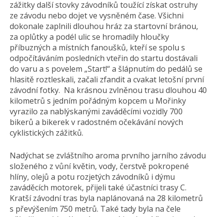
zážitky další stovky závodníků toužící získat ostruhy
ze závodu nebo dojet ve vysněném čase. Všichni
dokonale zaplnili dlouhou hráz za startovní bránou,
za oplůtky a podél ulic se hromadily hloučky
příbuzných a místních fanoušků, kteří se spolu s
odpočítáváním posledních vteřin do startu dostávali
do varu a s povelem „Start!“ a šlápnutím do pedálů se
hlasitě roztleskali, začali zfandit a cvakat letošní první
závodní fotky. Na krásnou zvlněnou trasu dlouhou 40
kilometrů s jedním pořádným kopcem u Mořinky
vyrazilo za nablýskanými zaváděcími vozidly 700
bikerů a bikerek v radostném očekávání nových
cyklistických zážitků.
Nadýchat se zvláštního aroma prvního jarního závodu
složeného z vůní květin, vody, čerstvě pokropené
hlíny, olejů a potu rozjetých závodníků i dýmu
zaváděcích motorek, přijeli také účastníci trasy C.
Kratší závodní tras byla naplánovaná na 28 kilometrů
s převýšením 750 metrů. Také tady byla na čele