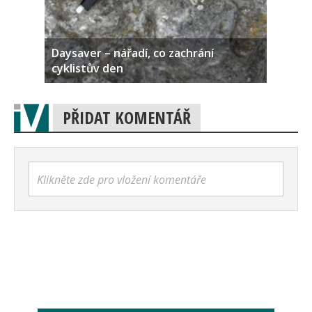
Daysaver – nářadí, co zachrání
cyklistův den
PŘIDAT KOMENTÁŘ
Klikněte zde pro vložení komentáře