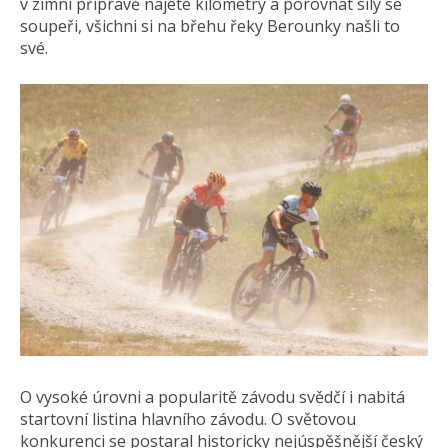
v zimní přípravě najeté kilometry a porovnat síly se
soupeři, všichni si na břehu řeky Berounky našli to
své.
O vysoké úrovni a popularitě závodu svědčí i nabitá
startovní listina hlavního závodu. O světovou
konkurenci se postaral historicky nejúspěšnější český