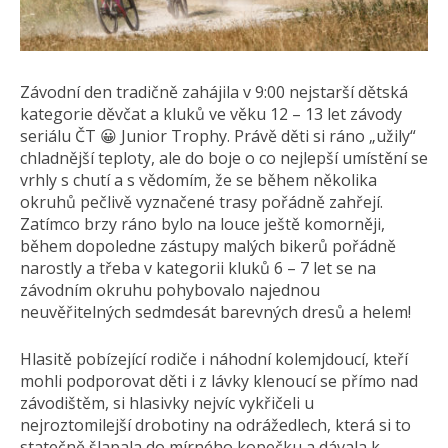
Závodní den tradičně zahájila v 9:00 nejstarší dětská
kategorie děvčat a kluků ve věku 12 – 13 let závody
seriálu ČT 😀 Junior Trophy. Právě děti si ráno „užily“
chladnější teploty, ale do boje o co nejlepší umístění se
vrhly s chutí a s vědomím, že se během několika
okruhů pečlivě vyznačené trasy pořádně zahřejí.
Zatímco brzy ráno bylo na louce ještě komorněji,
během dopoledne zástupy malých bikerů pořádně
narostly a třeba v kategorii kluků 6 – 7 let se na
závodním okruhu pohybovalo najednou
neuvěřitelných sedmdesát barevných dresů a helem!
Hlasitě pobízející rodiče i náhodní kolemjdoucí, kteří
mohli podporovat děti i z lávky klenoucí se přímo nad
závodištěm, si hlasivky nejvíc vykřičeli u
nejroztomilejší drobotiny na odrážedlech, která si to
statečně šlapala do mírného kopečku a dávala k