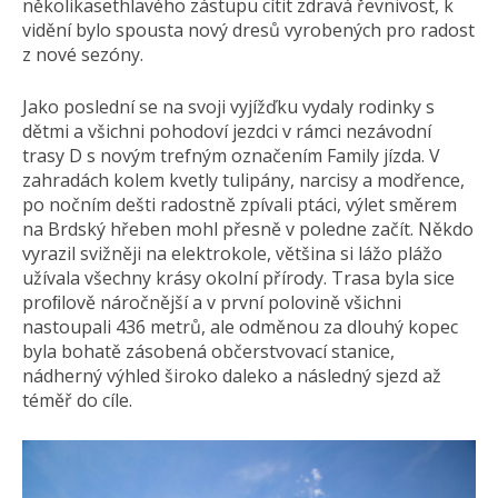
několikasethlavého zástupu cítit zdravá řevnivost, k
vidění bylo spousta nový dresů vyrobených pro radost
z nové sezóny.
Jako poslední se na svoji vyjížďku vydaly rodinky s
dětmi a všichni pohodoví jezdci v rámci nezávodní
trasy D s novým trefným označením Family jízda. V
zahradách kolem kvetly tulipány, narcisy a modřence,
po nočním dešti radostně zpívali ptáci, výlet směrem
na Brdský hřeben mohl přesně v poledne začít. Někdo
vyrazil svižněji na elektrokole, většina si lážo plážo
užívala všechny krásy okolní přírody. Trasa byla sice
proﬁlově náročnější a v první polovině všichni
nastoupali 436 metrů, ale odměnou za dlouhý kopec
byla bohatě zásobená občerstvovací stanice,
nádherný výhled široko daleko a následný sjezd až
téměř do cíle.