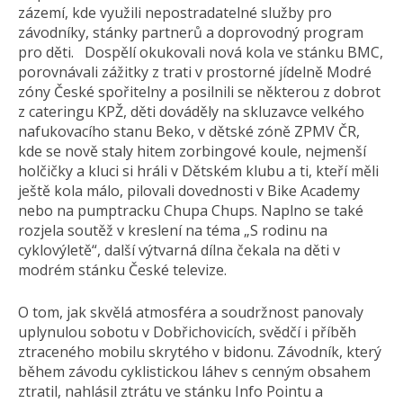
zázemí, kde využili nepostradatelné služby pro
závodníky, stánky partnerů a doprovodný program
pro děti. Dospělí okukovali nová kola ve stánku BMC,
porovnávali zážitky z trati v prostorné jídelně Modré
zóny České spořitelny a posilnili se některou z dobrot
z cateringu KPŽ, děti dováděly na skluzavce velkého
nafukovacího stanu Beko, v dětské zóně ZPMV ČR,
kde se nově staly hitem zorbingové koule, nejmenší
holčičky a kluci si hráli v Dětském klubu a ti, kteří měli
ještě kola málo, pilovali dovednosti v Bike Academy
nebo na pumptracku Chupa Chups. Naplno se také
rozjela soutěž v kreslení na téma „S rodinu na
cyklovýletě“, další výtvarná dílna čekala na děti v
modrém stánku České televize.
O tom, jak skvělá atmosféra a soudržnost panovaly
uplynulou sobotu v Dobřichovicích, svědčí i příběh
ztraceného mobilu skrytého v bidonu. Závodník, který
během závodu cyklistickou láhev s cenným obsahem
ztratil, nahlásil ztrátu ve stánku Info Pointu a