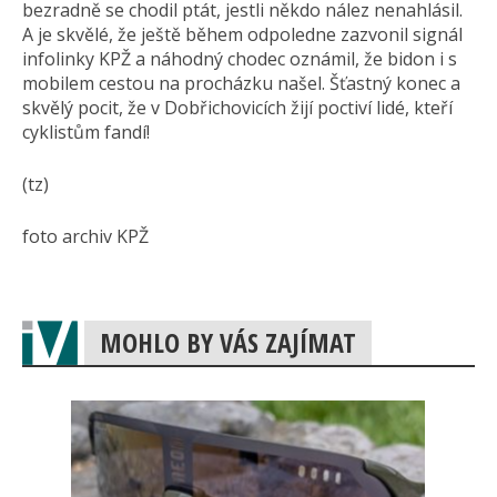
bezradně se chodil ptát, jestli někdo nález nenahlásil.
A je skvělé, že ještě během odpoledne zazvonil signál
infolinky KPŽ a náhodný chodec oznámil, že bidon i s
mobilem cestou na procházku našel. Šťastný konec a
skvělý pocit, že v Dobřichovicích žijí poctiví lidé, kteří
cyklistům fandí!
(tz)
foto archiv KPŽ
MOHLO BY VÁS ZAJÍMAT