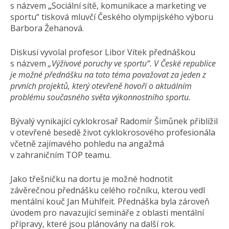
s názvem
„
Sociální sítě, komunikace a marketing ve
sportu“ tisková mluvčí Českého olympijského výboru
Barbora Žehanová.
Diskusi vyvolal profesor Libor Vítek přednáškou
s názvem
„Výživové poruchy ve sportu“. V České republice
je možné přednášku na toto téma považovat za jeden z
prvních projektů, který otevřeně hovoří o aktuálním
problému současného světa výkonnostního sportu.
Bývalý vynikající cyklokrosař Radomír Šimůnek přiblížil
v otevřené besedě život cyklokrosového profesionála
včetně zajímavého pohledu na angažmá
v zahraničním TOP teamu.
Jako třešničku na dortu je možné hodnotit
závěrečnou přednášku celého ročníku, kterou vedl
mentální kouč Jan Mühlfeit. Přednáška byla zároveň
úvodem pro navazující semináře z oblasti mentální
přípravy, které jsou plánovány na další rok.