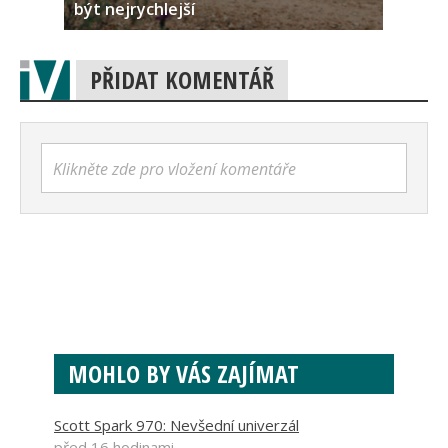
být nejrychlejší
PŘIDAT KOMENTÁŘ
Klikněte zde pro vložení komentáře
MOHLO BY VÁS ZAJÍMAT
Scott Spark 970: Nevšední univerzál
před 16 hodinami