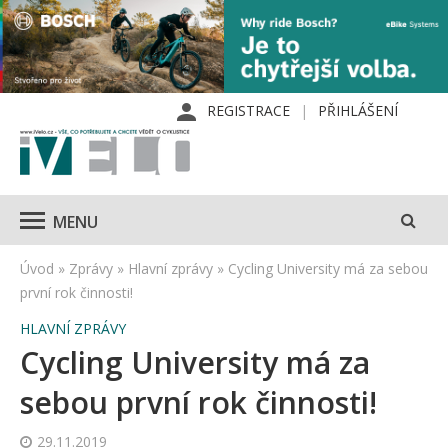
REGISTRACE
PŘIHLÁŠENÍ
MENU
Úvod
»
Zprávy
»
Hlavní zprávy
»
Cycling University má za sebou
první rok činnosti!
HLAVNÍ ZPRÁVY
Cycling University má za
sebou první rok činnosti!
29.11.2019