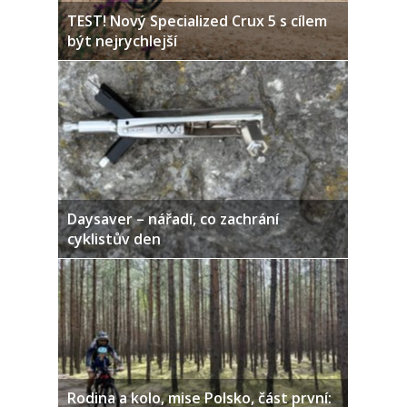
TEST! Nový Specialized Crux 5 s cílem
být nejrychlejší
Daysaver – nářadí, co zachrání
cyklistův den
Rodina a kolo, mise Polsko, část první: