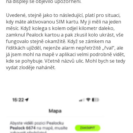
na displeji se objevilo upozornění.
Uvedené, stejně jako to následující, platí pro situaci,
kdy máte aktivovanou SIM kartu. My ji měli na jeden
měsíc. Když kolega s kolem odjel kilometr daleko,
zamknul Pealock kartou a pak zkusil kolo ukrást, vše
fungovalo stejně okamžitě. Když se zámkem na
řídítkách ujížděl, nejenže alarm nepřetržitě „řval“, ale
já jsem mohl na mapě v aplikaci velmi podrobně vidět,
kde se pohybuje. Včetně názvů ulic. Mohl bych se tedy
vydat zloděje nahánět.