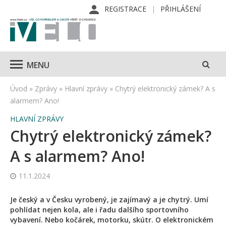
REGISTRACE
PŘIHLÁŠENÍ
MENU
Úvod
»
Zprávy
»
Hlavní zprávy
»
Chytrý elektronický zámek? A s
alarmem? Ano!
HLAVNÍ ZPRÁVY
Chytrý elektronický zámek?
A s alarmem? Ano!
11.1.2024
Je český a v Česku vyrobený, je zajímavý a je chytrý. Umí
pohlídat nejen kola, ale i řadu dalšího sportovního
vybavení. Nebo kočárek, motorku, skútr. O elektronickém