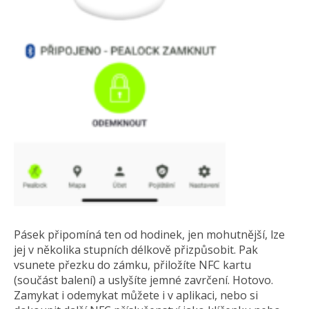
Pásek připomíná ten od hodinek, jen mohutnější, lze
jej v několika stupních délkově přizpůsobit. Pak
vsunete přezku do zámku, přiložíte NFC kartu
(součást balení) a uslyšíte jemné zavrčení. Hotovo.
Zamykat i odemykat můžete i v aplikaci, nebo si