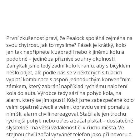
První zkušenost praví, že Pealock spoléhá zejména na
svou chytrost. Jak to myslíme? Pásek je krátký, kolo
jen tak nepřipnete k zábradlí nebo k jinému kolu a
podobně – jedině za příznivé souhry okolností.
Zamykali jsme tedy zadní kolo k rámu, aby s bicyklem
nešlo odjet, ale podle nás se v některých situacích
vyplatí kombinace s aspoň jednoduchým konvenčním
zámkem, který zabrání například rychlému naložení
kola do auta. Výrobce tedy sází na pohyb kola, na
alarm, který se jím spustí. Když jsme zabezpečené kolo
velmi opatrně zvedli a velmi, opravdu velmi pomalu s
ním šli, alarm chvíli nereagoval. Stačil ale jen trochu
rychlejší pohyb nebo otřes a začal pískat – dostatečně
slyšitelně i na větší vzdálenost či v ruchu města. Ve
stejnou chvíli začal vyzvánět telefon jako při hovoru a