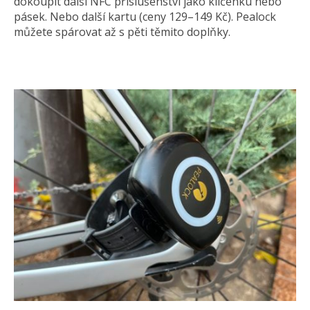
dokoupit další NFC příslušenství jako klíčenku nebo
pásek. Nebo další kartu (ceny 129–149 Kč). Pealock
můžete spárovat až s pěti těmito doplňky.