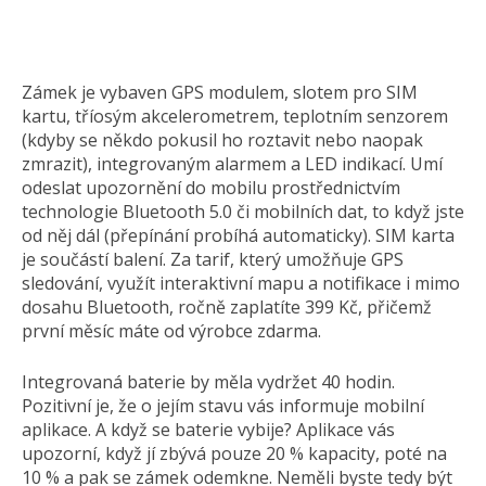
Zámek je vybaven GPS modulem, slotem pro SIM
kartu, tříosým akcelerometrem, teplotním senzorem
(kdyby se někdo pokusil ho roztavit nebo naopak
zmrazit), integrovaným alarmem a LED indikací. Umí
odeslat upozornění do mobilu prostřednictvím
technologie Bluetooth 5.0 či mobilních dat, to když jste
od něj dál (přepínání probíhá automaticky). SIM karta
je součástí balení. Za tarif, který umožňuje GPS
sledování, využít interaktivní mapu a notifikace i mimo
dosahu Bluetooth, ročně zaplatíte 399 Kč, přičemž
první měsíc máte od výrobce zdarma.
Integrovaná baterie by měla vydržet 40 hodin.
Pozitivní je, že o jejím stavu vás informuje mobilní
aplikace. A když se baterie vybije? Aplikace vás
upozorní, když jí zbývá pouze 20 % kapacity, poté na
10 % a pak se zámek odemkne. Neměli byste tedy být