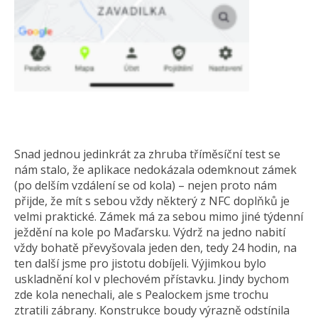
Snad jednou jedinkrát za zhruba tříměsíční test se
nám stalo, že aplikace nedokázala odemknout zámek
(po delším vzdálení se od kola) – nejen proto nám
přijde, že mít s sebou vždy některý z NFC doplňků je
velmi praktické. Zámek má za sebou mimo jiné týdenní
ježdění na kole po Maďarsku. Výdrž na jedno nabití
vždy bohatě převyšovala jeden den, tedy 24 hodin, na
ten další jsme pro jistotu dobíjeli. Výjimkou bylo
uskladnění kol v plechovém přístavku. Jindy bychom
zde kola nenechali, ale s Pealockem jsme trochu
ztratili zábrany. Konstrukce boudy výrazně odstínila