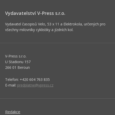
Vydavatelství V-Press s.r.o.
Vydavatel časopisů Velo, 53 x 11 a Elektrokola, určených pro
všechny milovníky cyklistiky a jízdních kol.
V-Press s.r.o.
U Stadionu 157
266 01 Beroun
Telefon: +420 604 763 835
E-mail:
predplatne@vpress.cz
Redakce