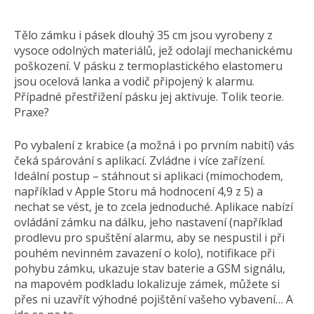
Tělo zámku i pásek dlouhý 35 cm jsou vyrobeny z
vysoce odolných materiálů, jež odolají mechanickému
poškození. V pásku z termoplastického elastomeru
jsou ocelová lanka a vodič připojený k alarmu.
Případné přestřižení pásku jej aktivuje. Tolik teorie.
Praxe?
Po vybalení z krabice (a možná i po prvním nabití) vás
čeká spárování s aplikací. Zvládne i více zařízení.
Ideální postup – stáhnout si aplikaci (mimochodem,
například v Apple Storu má hodnocení 4,9 z 5) a
nechat se vést, je to zcela jednoduché. Aplikace nabízí
ovládání zámku na dálku, jeho nastavení (například
prodlevu pro spuštění alarmu, aby se nespustil i při
pouhém nevinném zavazení o kolo), notifikace při
pohybu zámku, ukazuje stav baterie a GSM signálu,
na mapovém podkladu lokalizuje zámek, můžete si
přes ni uzavřít výhodné pojištění vašeho vybavení… A