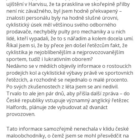
ujištění v Harvisu, že ta prasklina ve skořepině přilby
není nic závažného, byl jsem hodně překvapený –
znalosti personálu byly na hodně slušné úrovni,
cyklistický úsek měl většinou svého odborného
prodavače, nechyběly pulty pro mechaniky a u nich
lidé, kteří vypadali, že to s nářadím a kolem docela umí.
Říkal jsem si, že by přece jen došel řetězcům fakt, že
cyklistika je nejoblíbenějším a nejprovozovanějším
sportem, tudíž i lukrativním oborem?
Nedávno se v médiích objevily informace o rostoucích
prodejích kol a cyklistické výbavy právě ve sportovních
řetězcích, a rozhodně se nejednalo o malé procento.
Po svých zkušenostech z léta jsem se ani nedivil.
Trvalo to ale jen pár dnů, aby přišla další zpráva – do
České republiky vstupuje významný anglický řetězec
Halfords, plánuje zde vybudovat až dvanáct
provozoven.
Tato informace samozřejmě nenechala v klidu české
maloobchodníky, o čemž jsem se mohl přesvědčit na