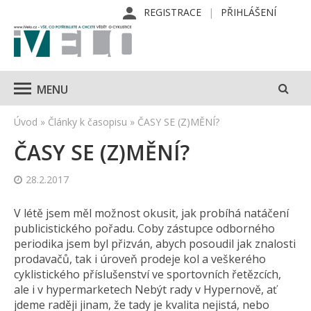
REGISTRACE
PŘIHLÁŠENÍ
MENU
Úvod
»
Články k časopisu
»
ČASY SE (Z)MĚNÍ?
ČASY SE (Z)MĚNÍ?
28.2.2017
V létě jsem měl možnost okusit, jak probíhá natáčení
publicistického pořadu. Coby zástupce odborného
periodika jsem byl přizván, abych posoudil jak znalosti
prodavačů, tak i úroveň prodeje kol a veškerého
cyklistického příslušenství ve sportovních řetězcích,
ale i v hypermarketech Nebýt rady v Hypernově, ať
jdeme raději jinam, že tady je kvalita nejistá, nebo