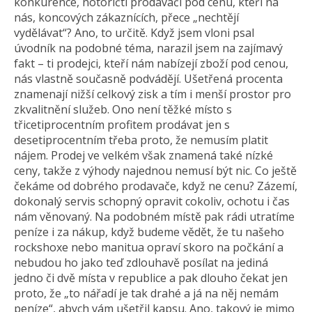
konkurence, notoričtí prodavači pod cenu, kteří na
nás, koncových zákaznících, přece „nechtějí
vydělávat“? Ano, to určitě. Když jsem vloni psal
úvodník na podobné téma, narazil jsem na zajímavý
fakt – ti prodejci, kteří nám nabízejí zboží pod cenou,
nás vlastně současně podvádějí. Ušetřená procenta
znamenají nižší celkový zisk a tím i menší prostor pro
zkvalitnění služeb. Ono není těžké místo s
třicetiprocentním profitem prodávat jen s
desetiprocentním třeba proto, že nemusím platit
nájem. Prodej ve velkém však znamená také nízké
ceny, takže z výhody najednou nemusí být nic. Co ještě
čekáme od dobrého prodavače, když ne cenu? Zázemí,
dokonalý servis schopný opravit cokoliv, ochotu i čas
nám věnovaný. Na podobném místě pak rádi utratíme
peníze i za nákup, když budeme vědět, že tu našeho
rockshoxe nebo manitua opraví skoro na počkání a
nebudou ho jako teď zdlouhavě posílat na jediná
jedno či dvě místa v republice a pak dlouho čekat jen
proto, že „to nářadí je tak drahé a já na něj nemám
peníze“, abych vám ušetřil kapsu. Ano, takový je mimo