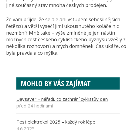
jiné současný stav mnoha českých prodejen.
Že vám přijde, že se ale ani vstupem sebesilnějších
řetězců a větší výsečí jimi ukousnutého koláče nic
nezmění? Mně také – výše zmíněné je jen nástin
možných cest českého cyklistického byznysu vzešlý z
několika rozhovorů a mých domněnek. Čas ukáže, co
byla pravda a co mýlka.
MOHLO BY VÁS ZAJÍMAT
Daysaver – nářadí, co zachrání cyklistův den
před 24 hodinami
Test elektrokol 2025 – každý rok lépe
4.6.2025