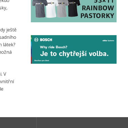
někdo
sky,
dy ještě
ásadního
 látek?
 možná
. V
vnitřní
le