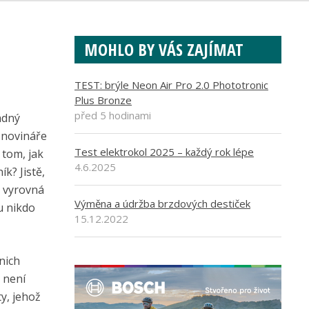
MOHLO BY VÁS ZAJÍMAT
TEST: brýle Neon Air Pro 2.0 Phototronic
Plus Bronze
před 5 hodinami
ádný
 novináře
Test elektrokol 2025 – každý rok lépe
 tom, jak
4.6.2025
k? Jistě,
, vyrovná
Výměna a údržba brzdových destiček
u nikdo
15.12.2022
nich
 není
y, jehož