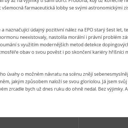
i by až na výjimky ti samí borci. Proboha, kdy už konečně 
t všemocná farmaceutická lobby se svými astronomickými zi
aznačující údajný pozitivní nález na EPO starý šest let, te
hormonu neexistovaly, nastolila morální i právní problém z
koumání s využitím modernějších metod detekce dopingových
tmosféře obav o svou pověst i po skončení kariéry hříšníci
i jeho úvahy o možném návratu na scénu znějí sebenesmyslněji
 něm, jakým způsobem naloží se svou gloriolou. Já jsem svůj 
govém zrcadle bych už dnes ruku do ohně nedal. Bez výjimky. A