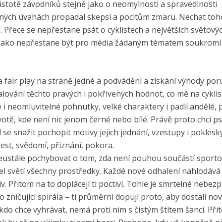
 čistotě závodníků stejně jako o neomylnosti a spravedlnosti
ých úvahách propadal skepsi a pocitům zmaru. Nechat toho
é. Přece se nepřestane psát o cyklistech a největších světový
ě jako nepřestane být pro média žádaným tématem soukromí 
ti a fair play na straně jedné a podvádění a získání výhody po
alování těchto pravých i pokřivených hodnot, co mě na cyklis
 i neomluvitelné pohnutky, velké charaktery i padlí andělé, 
votě, kde není nic jenom černé nebo bílé. Právě proto chci ps
 se snažit pochopit motivy jejich jednání, vzestupy i poklesky
rest, svědomí, přiznání, pokora.
í neustále pochybovat o tom, zda není pouhou součástí sport
el světí všechny prostředky. Každé nové odhalení nahlodává
v. Přitom na to doplácejí ti poctiví. Tohle je smrtelné nebezp
to zničující spirála – ti průměrní dopují proto, aby dostali no
a kdo chce vyhrávat, nemá proti nim s čistým štítem šanci. Př