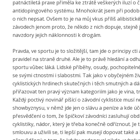
patnáctiletá praxe přiměla ke ztrátě veškerých iluzí o
antidopingového systému. Mnohokrát jsem při podobn
o nich nepsat. Ovšem to je na můj vkus příliš alibistick
závodech jenom proto, že někdo z nich dopuje, stejn
navzdory jejich náklonnosti k drogám.
Pravda, ve sportu je to složitější, tam jde o principy c
pravidel na straně druhé. Ale je to právě hledání a odh
sportu vůbec láká. Lidské příběhy, osudy, pochopitelné
se svými ctnostmi i slabostmi. Tak jako v obyčejném ži
cyklistických hrdinech skutečných i těch smutných a dál
přiřazovat ten pravý význam kategoriím jako je vina, t
Každý poctivý novinář píšící o závodní cyklistice mus
showbyznysu, v němž jde jen o slávu a peníze a kde úč
přesvědčení o tom, že špičkoví závodníci zasluhují obdi
cyklistiky, nádor, který je třeba konečně odříznout. Je 
smlouvu a uživili se, ti lepší pak musejí dopovat také 