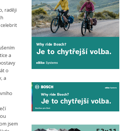
, raději
ch
celebrit
rušením
tice a
postavy
át o
, a
ovního
ečí
vou
itom jsem