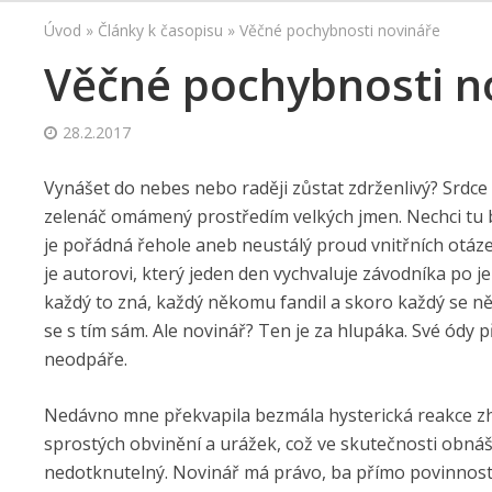
Úvod
»
Články k časopisu
»
Věčné pochybnosti novináře
Věčné pochybnosti n
28.2.2017
Vynášet do nebes nebo raději zůstat zdrženlivý? Srdce
zelenáč omámený prostředím velkých jmen. Nechci tu b
je pořádná řehole aneb neustálý proud vnitřních otáze
je autorovi, který jeden den vychvaluje závodníka po je
každý to zná, každý někomu fandil a skoro každý se ně
se s tím sám. Ale novinář? Ten je za hlupáka. Své ódy p
neodpáře.
Nedávno mne překvapila bezmála hysterická reakce zh
sprostých obvinění a urážek, což ve skutečnosti obnáše
nedotknutelný. Novinář má právo, ba přímo povinnost 