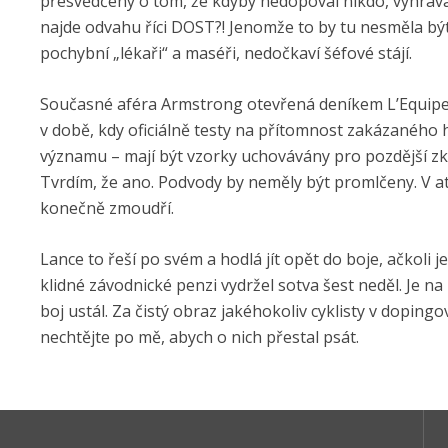
přesvědčený o tom, že kdyby nedopoval nikdo, vyhrával
najde odvahu říci DOST?! Jenomže to by tu nesměla bý
pochybní „lékaři“ a maséři, nedočkaví šéfové stájí.
Současné aféra Armstrong otevřená deníkem L’Equipe a n
v době, kdy oficiálně testy na přítomnost zakázaného 
významu – mají být vzorky uchovávány pro pozdější z
Tvrdím, že ano. Podvody by neměly být promlčeny. V a
konečně zmoudří.
Lance to řeší po svém a hodlá jít opět do boje, ačkol
klidné závodnické penzi vydržel sotva šest neděl. Je na
boj ustál. Za čistý obraz jakéhokoliv cyklisty v dopin
nechtějte po mě, abych o nich přestal psát.