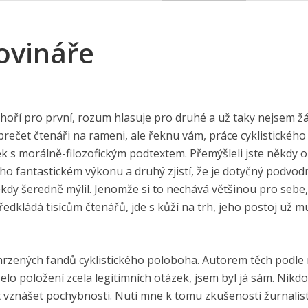
ovináře
 hoří pro první, rozum hlasuje pro druhé a už taky nejsem ž
rečet čtenáři na rameni, ale řeknu vám, práce cyklistického
k s morálně-filozofickým podtextem. Přemýšleli jste někdy o
ho fantastickém výkonu a druhý zjistí, že je dotyčný podvodní
kdy šeredně mýlil. Jenomže si to nechává většinou pro sebe
ředkládá tisícům čtenářů, jde s kůží na trh, jeho postoj už m
rzených fandů cyklistického poloboha. Autorem těch podle 
lo položení zcela legitimních otázek, jsem byl já sám. Nikdo
vznášet pochybnosti. Nutí mne k tomu zkušenosti žurnalist