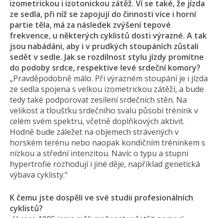
izometrickou i izotonickou zátěž. Ví se také, že jízda
ze sedla, při níž se zapojují do činnosti více i horní
partie těla, má za následek zvýšení tepové
frekvence, u některých cyklistů dosti výrazné. A tak
jsou nabádáni, aby i v prudkých stoupáních zůstali
sedět v sedle. Jak se rozdílnost stylu jízdy promítne
do podoby srdce, respektive levé srdeční komory?
„Pravděpodobně málo. Při výrazném stoupání je i jízda
ze sedla spojena s velkou izometrickou zátěží, a bude
tedy také podporovat zesílení srdečních stěn. Na
velikost a tloušťku srdečního svalu působí trénink v
celém svém spektru, včetně doplňkových aktivit.
Hodně bude záležet na objemech strávených v
horském terénu nebo naopak kondičním tréninkem s
nízkou a střední intenzitou. Navíc o typu a stupni
hypertrofie rozhodují i jiné děje, například genetická
výbava cyklisty.“
K čemu jste dospěli ve své studii profesionálních
cyklistů?