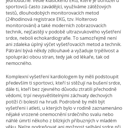
jednoduché. Vedle klasického EKG, které je bohužel u
sportovců často zavádějící, využíváme zátěžových
testů, dlouhodobých monitorovacích metod
(24hodinová registrace EKG, tzv. Holterovo
monitorování) a také moderních zobrazovacích
technik, nejčastěji v podobě ultrazvukového vyšetření
srdce, neboli echokardiografie. To samozřejmě není
ani zdaleka úplný výčet vyšetřovacích metod a technik.
Pátrání bývá někdy zdlouhavé a vyžaduje trpělivost a
spolupráci obou stran, tedy jak od lékaře, tak od
nemocného.
Komplexní vyšetření kardiologem by měli podstoupit
především ti sportovci, kteří si stěžují na bušení srdce,
dále ti, kteří bez zjevného důvodu ztratili přechodně
vědomí, trpí nevysvětlitelnými záchvaty dechových
potíží či bolestí na hrudi. Podrobně by měli být
vyšetřeni i atleti, u kterých bylo v rodině zaznamenáno
nějaké vrozené onemocnění srdečního svalu nebo
náhlé úmrtí někoho z blízkých příbuzných v mladém
věku. Nelze podceňovat ani možnost selhání srdce při