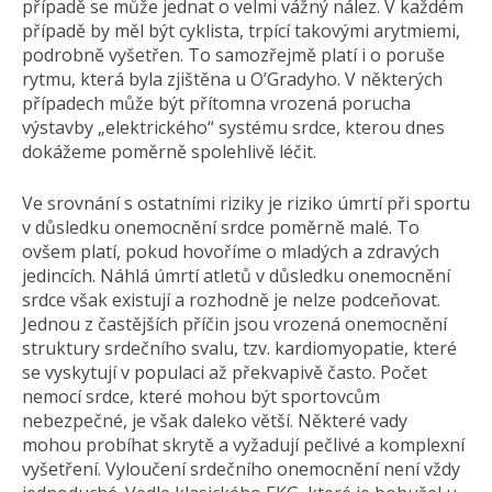
případě se může jednat o velmi vážný nález. V každém
případě by měl být cyklista, trpící takovými arytmiemi,
podrobně vyšetřen. To samozřejmě platí i o poruše
rytmu, která byla zjištěna u O’Gradyho. V některých
případech může být přítomna vrozená porucha
výstavby „elektrického“ systému srdce, kterou dnes
dokážeme poměrně spolehlivě léčit.
Ve srovnání s ostatními riziky je riziko úmrtí při sportu
v důsledku onemocnění srdce poměrně malé. To
ovšem platí, pokud hovoříme o mladých a zdravých
jedincích. Náhlá úmrtí atletů v důsledku onemocnění
srdce však existují a rozhodně je nelze podceňovat.
Jednou z častějších příčin jsou vrozená onemocnění
struktury srdečního svalu, tzv. kardiomyopatie, které
se vyskytují v populaci až překvapivě často. Počet
nemocí srdce, které mohou být sportovcům
nebezpečné, je však daleko větší. Některé vady
mohou probíhat skrytě a vyžadují pečlivé a komplexní
vyšetření. Vyloučení srdečního onemocnění není vždy