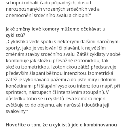
schopni odhalit řadu případných, dosud
nerozpoznaných vrozených srdečních vad a
onemocnění srdečního svalu a chlopní.“
Jaké změny levé komory můžeme očekávat u
cyklistů?
„Cyklistika vede spolu s některými dalšími náročnými
sporty, jako je veslování či plavání, k největším
změnám stavby srdečního svalu. Zátěž cyklisty v sobě
kombinuje jak složku převážně izotonickou, tak
složku izometrickou. Izotonickou zátěž představuje
především šlapání běžnou intenzitou. Izometrická
zátěž je vykonávána pažemi a do jisté míry i dolními
končetinami při šlapání vysokou intenzitou (např. při
sprintech, nástupech či intenzivním stoupání). V
důsledku toho se u cyklistů levá komora nejen
zvětšuje co do objemu, ale narůstá i tloušťka její
svaloviny.“
Hovoříte o tom, že u cyklistů jde o kombinovanou