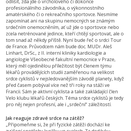
odlišit, zda jde o vrcholového či dokonce
profesionálního závodníka, o výkonnostního
amatérského či o rekreačního sportovce. Nesmíme
zapomínat ani na skupinu nemocných se známým
srdečním onemocněním, ať už jde o sportovce nebo
zcela netrénované jedince, kteří chtějí sportovat, ale o
tom snad až někdy příště. Nyní bude řeč o srdci Tour
de France. Průvodcem nám bude doc. MUDr. Aleš
Linhart, DrSc., z II. interní kliniky kardiologie a
angiologie Všeobecné fakultní nemocnice v Praze,
který měl ojedinělou příležitost být členem týmu
lékařů provádějících studii zaměřenou na velikost
srdce cyklistů v nejsledovanějším závodě planety, když
před časem pobýval více než tři roky na stáži ve
Francii. Sám je aktivní cyklista a také zakládající člen
Velo klubu lékařů českých. Téma srdce cyklistů je tedy
pro něj nejen profesní, ale i „srdeční“ záležitostí.
Jak reaguje zdravé srdce na zátěž?
„Připomeňme si, že při fyzické zátěži dochází ke