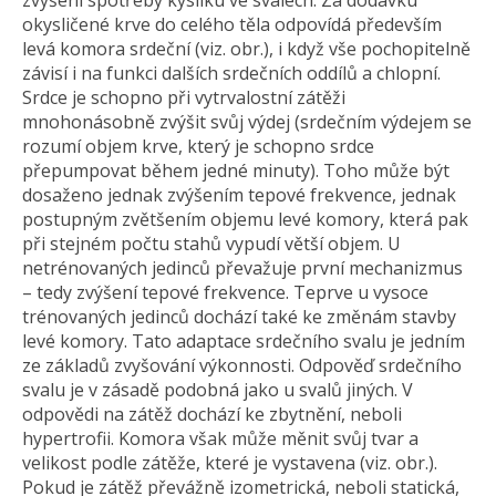
zvýšení spotřeby kyslíku ve svalech. Za dodávku
okysličené krve do celého těla odpovídá především
levá komora srdeční (viz. obr.), i když vše pochopitelně
závisí i na funkci dalších srdečních oddílů a chlopní.
Srdce je schopno při vytrvalostní zátěži
mnohonásobně zvýšit svůj výdej (srdečním výdejem se
rozumí objem krve, který je schopno srdce
přepumpovat během jedné minuty). Toho může být
dosaženo jednak zvýšením tepové frekvence, jednak
postupným zvětšením objemu levé komory, která pak
při stejném počtu stahů vypudí větší objem. U
netrénovaných jedinců převažuje první mechanizmus
– tedy zvýšení tepové frekvence. Teprve u vysoce
trénovaných jedinců dochází také ke změnám stavby
levé komory. Tato adaptace srdečního svalu je jedním
ze základů zvyšování výkonnosti. Odpověď srdečního
svalu je v zásadě podobná jako u svalů jiných. V
odpovědi na zátěž dochází ke zbytnění, neboli
hypertrofii. Komora však může měnit svůj tvar a
velikost podle zátěže, které je vystavena (viz. obr.).
Pokud je zátěž převážně izometrická, neboli statická,