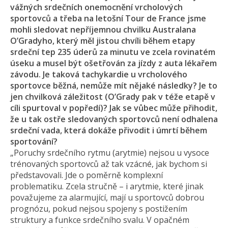
vážných srdečních onemocnění vrcholových
sportovců a třeba na letošní Tour de France jsme
mohli sledovat nepříjemnou chvilku Australana
O’Gradyho, který měl jistou chvíli během etapy
srdeční tep 235 úderů za minutu ve zcela rovinatém
úseku a musel být ošetřován za jízdy z auta lékařem
závodu. Je taková tachykardie u vrcholového
sportovce běžná, nemůže mít nějaké následky? Je to
jen chvilková záležitost (O’Grady pak v téže etapě v
cíli spurtoval v popředí)? Jak se vůbec může přihodit,
že u tak ostře sledovaných sportovců není odhalena
srdeční vada, která dokáže přivodit i úmrtí během
sportování?
„Poruchy srdečního rytmu (arytmie) nejsou u vysoce
trénovaných sportovců až tak vzácné, jak bychom si
představovali. Jde o poměrně komplexní
problematiku. Zcela stručně – i arytmie, které jinak
považujeme za alarmující, mají u sportovců dobrou
prognózu, pokud nejsou spojeny s postižením
struktury a funkce srdečního svalu. V opačném