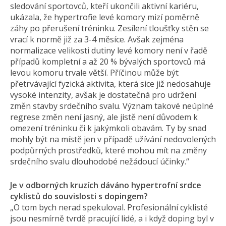
sledování sportovců, kteří ukončili aktivní kariéru,
ukázala, že hypertrofie levé komory mizí poměrně
záhy po přerušení tréninku. Zesílení tloušťky stěn se
vrací k normě již za 3-4 měsíce. Avšak zejména
normalizace velikosti dutiny levé komory není v řadě
případů kompletní a až 20 % bývalých sportovců má
levou komoru trvale větší. Příčinou může být
přetrvávající fyzická aktivita, která sice již nedosahuje
vysoké intenzity, avšak je dostatečná pro udržení
změn stavby srdečního svalu. Význam takové neúplné
regrese změn není jasný, ale jistě není důvodem k
omezení tréninku či k jakýmkoli obavám. Ty by snad
mohly být na místě jen v případě užívání nedovolených
podpůrných prostředků, které mohou mít na změny
srdečního svalu dlouhodobé nežádoucí účinky.“
Je v odborných kruzích dáváno hypertrofní srdce
cyklistů do souvislosti s dopingem?
„O tom bych nerad spekuloval. Profesionální cyklisté
jsou nesmírně tvrdě pracující lidé, a i když doping byl v