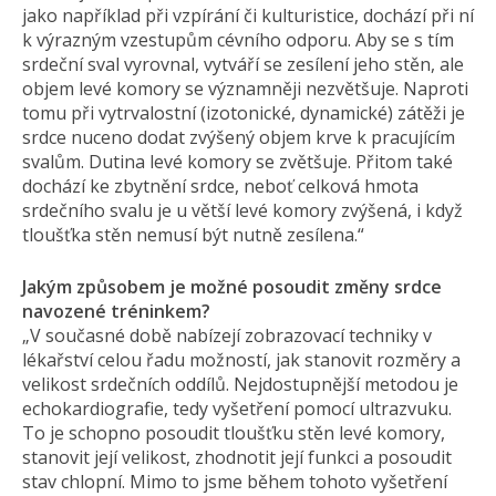
jako například při vzpírání či kulturistice, dochází při ní
k výrazným vzestupům cévního odporu. Aby se s tím
srdeční sval vyrovnal, vytváří se zesílení jeho stěn, ale
objem levé komory se významněji nezvětšuje. Naproti
tomu při vytrvalostní (izotonické, dynamické) zátěži je
srdce nuceno dodat zvýšený objem krve k pracujícím
svalům. Dutina levé komory se zvětšuje. Přitom také
dochází ke zbytnění srdce, neboť celková hmota
srdečního svalu je u větší levé komory zvýšená, i když
tloušťka stěn nemusí být nutně zesílena.“
Jakým způsobem je možné posoudit změny srdce
navozené tréninkem?
„V současné době nabízejí zobrazovací techniky v
lékařství celou řadu možností, jak stanovit rozměry a
velikost srdečních oddílů. Nejdostupnější metodou je
echokardiografie, tedy vyšetření pomocí ultrazvuku.
To je schopno posoudit tloušťku stěn levé komory,
stanovit její velikost, zhodnotit její funkci a posoudit
stav chlopní. Mimo to jsme během tohoto vyšetření