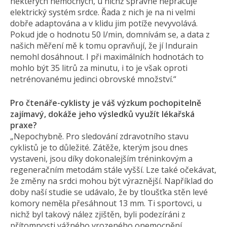
některých nemocných, u nichž správně nepracuje
elektrický systém srdce. Řada z nich je na ni velmi
dobře adaptována a v klidu jim potíže nevyvolává.
Pokud jde o hodnotu 50 l/min, domnívám se, a data z
našich měření mě k tomu opravňují, že jí Indurain
nemohl dosáhnout. I při maximálních hodnotách to
mohlo být 35 litrů za minutu, i to je však oproti
netrénovanému jedinci obrovské množství.“
Pro čtenáře-cyklisty je váš výzkum pochopitelně
zajímavý, dokáže jeho výsledků využít lékařská
praxe?
„Nepochybně. Pro sledování zdravotního stavu
cyklistů je to důležité. Zátěže, kterým jsou dnes
vystaveni, jsou díky dokonalejším tréninkovým a
regeneračním metodám stále vyšší. Lze také očekávat,
že změny na srdci mohou být výraznější. Například do
doby naší studie se udávalo, že by tloušťka stěn levé
komory neměla přesáhnout 13 mm. Ti sportovci, u
nichž byl takový nález zjištěn, byli podezíráni z
přítomnosti vážného vrozeného onemocnění