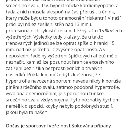
srdečního svalu, tzv. hypertrofické kardiomyopatie, a
řada z nich musela alespoň na čas přerušit trénink,
který může být u tohoto onemocnění riskantní. V naší
práci byl nález zesílení stěn nad 13 mm u
profesionálních cyklistů celkem běžný, až u 15 % všech
vyšetřených. Výsledky tedy ukázaly, že u takto
trénovaných jedinců se lze opírat spíše o hranici 15
mm, nad níž je třeba již zvýšené opatrnosti. A v
neposlední řadě by vyšetření špičkových atletů mělo
naznačit, kam až lze posunout hranice excesivního
zatížení bez rizika bezprostředních a trvalých
následků. Příkladem může být zkušenost, že
hypertrofie navozená sportem nevede nikdy k poruše
plnění srdečního svalu, zatímco podobná hypertrofie,
vyvolaná onemocněním, je s poruchou funkce
srdečního svalu vždy spojena. Tyto poznatky bychom
neměli k dispozici, kdyby nebylo podobných studií,
jakou byla ta naše.“
Občas je sportovní veřejnost šokována případy