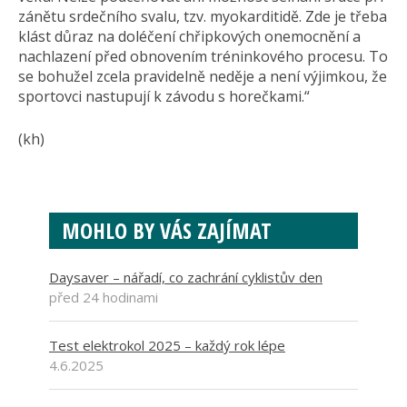
zánětu srdečního svalu, tzv. myokarditidě. Zde je třeba
klást důraz na doléčení chřipkových onemocnění a
nachlazení před obnovením tréninkového procesu. To
se bohužel zcela pravidelně neděje a není výjimkou, že
sportovci nastupují k závodu s horečkami.“
(kh)
MOHLO BY VÁS ZAJÍMAT
Daysaver – nářadí, co zachrání cyklistův den
před 24 hodinami
Test elektrokol 2025 – každý rok lépe
4.6.2025