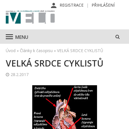
REGISTRACE
PŘIHLÁŠENÍ
MENU
Úvod
»
Články k časopisu
»
VELKÁ SRDCE CYKLISTŮ
VELKÁ SRDCE CYKLISTŮ
28.2.2017