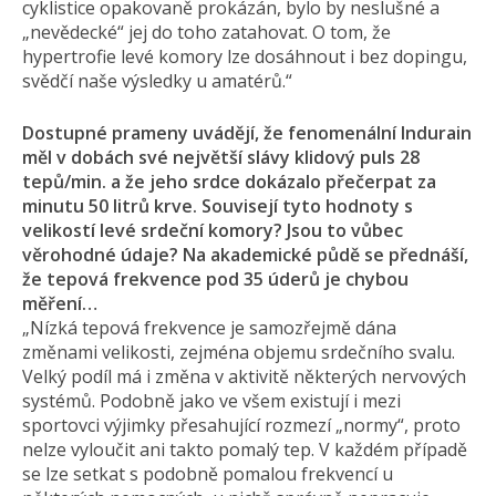
cyklistice opakovaně prokázán, bylo by neslušné a
„nevědecké“ jej do toho zatahovat. O tom, že
hypertrofie levé komory lze dosáhnout i bez dopingu,
svědčí naše výsledky u amatérů.“
Dostupné prameny uvádějí, že fenomenální Indurain
měl v dobách své největší slávy klidový puls 28
tepů/min. a že jeho srdce dokázalo přečerpat za
minutu 50 litrů krve. Souvisejí tyto hodnoty s
velikostí levé srdeční komory? Jsou to vůbec
věrohodné údaje? Na akademické půdě se přednáší,
že tepová frekvence pod 35 úderů je chybou
měření…
„Nízká tepová frekvence je samozřejmě dána
změnami velikosti, zejména objemu srdečního svalu.
Velký podíl má i změna v aktivitě některých nervových
systémů. Podobně jako ve všem existují i mezi
sportovci výjimky přesahující rozmezí „normy“, proto
nelze vyloučit ani takto pomalý tep. V každém případě
se lze setkat s podobně pomalou frekvencí u