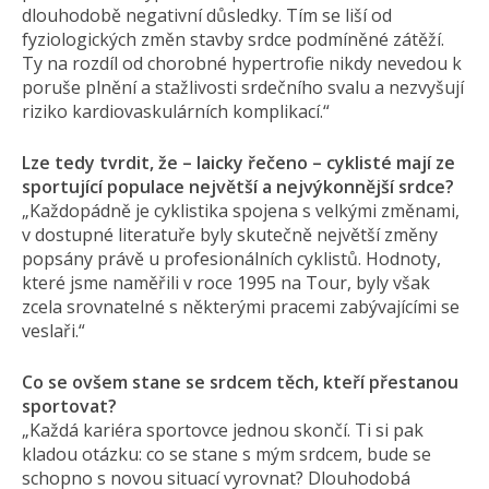
dlouhodobě negativní důsledky. Tím se liší od
fyziologických změn stavby srdce podmíněné zátěží.
Ty na rozdíl od chorobné hypertrofie nikdy nevedou k
poruše plnění a stažlivosti srdečního svalu a nezvyšují
riziko kardiovaskulárních komplikací.“
Lze tedy tvrdit, že – laicky řečeno – cyklisté mají ze
sportující populace největší a nejvýkonnější srdce?
„Každopádně je cyklistika spojena s velkými změnami,
v dostupné literatuře byly skutečně největší změny
popsány právě u profesionálních cyklistů. Hodnoty,
které jsme naměřili v roce 1995 na Tour, byly však
zcela srovnatelné s některými pracemi zabývajícími se
veslaři.“
Co se ovšem stane se srdcem těch, kteří přestanou
sportovat?
„Každá kariéra sportovce jednou skončí. Ti si pak
kladou otázku: co se stane s mým srdcem, bude se
schopno s novou situací vyrovnat? Dlouhodobá