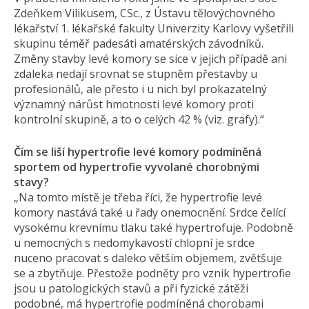
Zdeňkem Vilikusem, CSc., z Ústavu tělovýchovného
lékařství 1. lékařské fakulty Univerzity Karlovy vyšetřili
skupinu téměř padesáti amatérských závodníků.
Změny stavby levé komory se sice v jejich případě ani
zdaleka nedají srovnat se stupněm přestavby u
profesionálů, ale přesto i u nich byl prokazatelný
významný nárůst hmotnosti levé komory proti
kontrolní skupině, a to o celých 42 % (viz. grafy).“
Čím se liší hypertrofie levé komory podmíněná
sportem od hypertrofie vyvolané chorobnými
stavy?
„Na tomto místě je třeba říci, že hypertrofie levé
komory nastává také u řady onemocnění. Srdce čelící
vysokému krevnímu tlaku také hypertrofuje. Podobně
u nemocných s nedomykavostí chlopní je srdce
nuceno pracovat s daleko větším objemem, zvětšuje
se a zbytňuje. Přestože podněty pro vznik hypertrofie
jsou u patologických stavů a při fyzické zátěži
podobné, má hypertrofie podmíněná chorobami