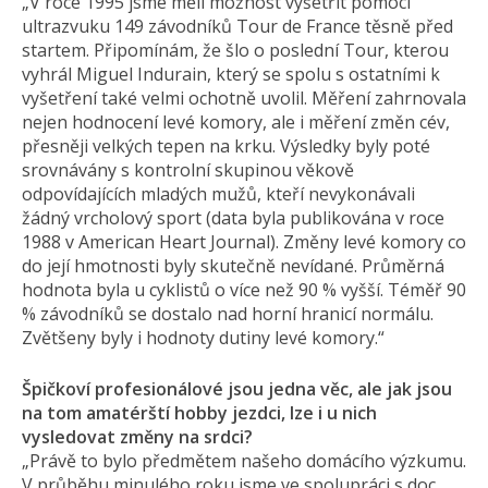
„V roce 1995 jsme měli možnost vyšetřit pomocí
ultrazvuku 149 závodníků Tour de France těsně před
startem. Připomínám, že šlo o poslední Tour, kterou
vyhrál Miguel Indurain, který se spolu s ostatními k
vyšetření také velmi ochotně uvolil. Měření zahrnovala
nejen hodnocení levé komory, ale i měření změn cév,
přesněji velkých tepen na krku. Výsledky byly poté
srovnávány s kontrolní skupinou věkově
odpovídajících mladých mužů, kteří nevykonávali
žádný vrcholový sport (data byla publikována v roce
1988 v American Heart Journal). Změny levé komory co
do její hmotnosti byly skutečně nevídané. Průměrná
hodnota byla u cyklistů o více než 90 % vyšší. Téměř 90
% závodníků se dostalo nad horní hranicí normálu.
Zvětšeny byly i hodnoty dutiny levé komory.“
Špičkoví profesionálové jsou jedna věc, ale jak jsou
na tom amatérští hobby jezdci, lze i u nich
vysledovat změny na srdci?
„Právě to bylo předmětem našeho domácího výzkumu.
V průběhu minulého roku jsme ve spolupráci s doc.