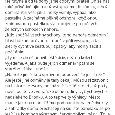
Helfštýně a od té doby jsme dobrými přáteli. On se nás
také přívětivě ujímá a už vstupujeme do zámku, jehož
dominantní věž, jak si holky všimly, vypadá jako
pastelka. A začínáme pěkně odshora, když onou
zmiňovanou pastelkou vystupujeme po točitých
železných schodech nahoru.
„Kdo spočítá všechny schody, toho nahoře odměním!"
hlásí holkám průvodce Luboš v půli výstupu, a tak
slečny dychtivě sestupují zpátky, aby mohly začít s
počítáním.
„Ty mi je chceš unavit ještě dřív, než na kolech
vyjedeme. A jaká bude jejich odměna?" ptám se
starého lišáka Luboše.
„Nahoře jim řeknu správnou odpověď, že je jich 72."
Ale ještě jiné odměny je tady čekají. Můžou si zazvonit
na historické zvony, pocházející ze 16. století, až po ty
nové, odlité ve zvonařské dílně rodiny Dytrychových z
nedalekého Brodku. A co teprve ty výhledy. Město
máme jako na dlani. Přímo pod námi odhalené dvorky
a zahrádky domů přecházejí na sídliště paneláků až po
ježící se komíny s výraznými červenobílými pásy. „To je