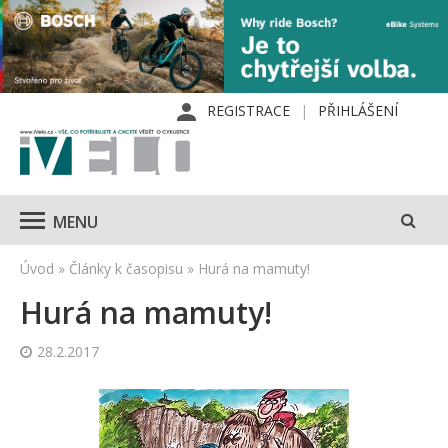
REGISTRACE
PŘIHLÁŠENÍ
MENU
Úvod
»
Články k časopisu
»
Hurá na mamuty!
Hurá na mamuty!
28.2.2017