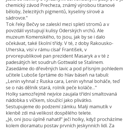
chemický závod Precheza, známý výrobou titanové
běloby, železitých pigmentů, kyseliny sírové a
sádrovce."
Tok řeky Bečvy se zaleskl mezi spletí stromů a v
povzdálí vystupují kulisy Oderských vrchů. Ale
muzeum Komenského, to jsou, jak by se i dalo
očekávat, také školní třídy. V té, z doby Rakousko-
Uherska, visí v rámu císař František, v
prvorepublikové pan prezident Masaryk a v té z
padesátých let soudruh Gottwald se Stalinem.
Zasedáme do dřevěných lavic a pod přísným pohledem
učitele Luboše šprtáme do hlav báseň na tabuli:
„Lenin vyhnal z Ruska cara, Lenin vyhnal boháče, teď
se o nás dělník stará, rolník peče koláče…"
Holky samozřejmě nejvíce zaujala třídní smaltovaná
nádobka s víčkem, sloužící jako plivátko.
Sestupujeme do podzemí zámku. Malý mamutík v
klenbě zdi má velikost dospělého telete.
„Jé, oni jsou úplně nahatí!" ječí holky, když procházíme
kolem dioramatu postav prvních jeskynních lidí. Za