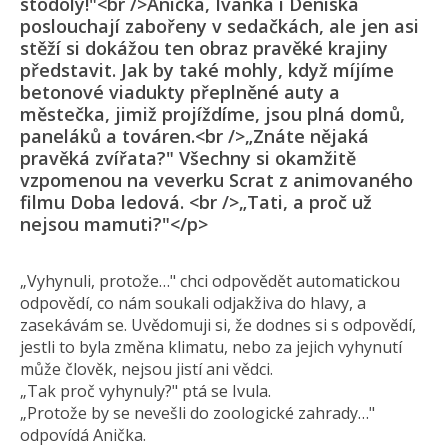
stodoly!"<br />Anička, Ivanka i Deniska
poslouchají zabořeny v sedačkách, ale jen asi
stěží si dokážou ten obraz pravěké krajiny
představit. Jak by také mohly, když míjíme
betonové viadukty přeplněné auty a
městečka, jimiž projíždíme, jsou plná domů,
paneláků a továren.<br />„Znáte nějaká
pravěká zvířata?" Všechny si okamžitě
vzpomenou na veverku Scrat z animovaného
filmu Doba ledová. <br />„Tati, a proč už
nejsou mamuti?"</p>
„Vyhynuli, protože…" chci odpovědět automatickou
odpovědí, co nám soukali odjakživa do hlavy, a
zasekávám se. Uvědomuji si, že dodnes si s odpovědí,
jestli to byla změna klimatu, nebo za jejich vyhynutí
může člověk, nejsou jistí ani vědci.
„Tak proč vyhynuly?" ptá se Ivula.
„Protože by se nevešli do zoologické zahrady…"
odpovídá Anička.