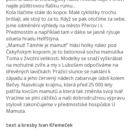
najde půllitrovou flašku rumu…
Kola tlačíme stále do kopce. Malé cyklistky trochu
brblají, ale stojí to za to. Když se pak otočíme za sebe,
jsme odměněni výhledy na město Přerov i s
Předmostím a například tam v dálce se jasně rýsuje
silueta hradu Helfštýna.
„Mamut! Támhle je mamut!" hlásí holky nález pod
Čekyňským kopcem. Je to betonová socha mamutíka
Toma v životní velikosti. Modelky se snaží vyškrábat
na mohutné zvíře a my s Lubošem odpočíváme na
dřevěných lavičkách. Pražící slunce se naklání k
západu a jeho červený nádech zabarvuje údolí kolem
Bečvy. Nasvěcuje krajinu, která před 25 000 lety
patřila lovcům mamutů a která tak změnila svoji tvář.
Vracíme se plni zážitků a naši dobrodružnou výpravu
stylově zakončujeme v předmostské hospůdce U
Mamuta.
text a kresby Ivan Křemeček