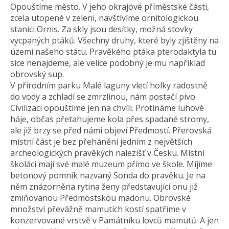
Opouštíme město. V jeho okrajové příměstské části,
zcela utopené v zeleni, navštívíme ornitologickou
stanici Ornis. Za skly jsou desítky, možná stovky
vycpaných ptáků. Všechny druhy, které byly zjištěny na
území našeho státu. Pravěkého ptáka pterodaktyla tu
sice nenajdeme, ale velice podobný je mu například
obrovský sup.
V přírodním parku Malé laguny vletí holky radostně
do vody a zchladí se zmrzlinou, nám postačí pivo.
Civilizaci opouštíme jen na chvíli. Protínáme luhové
háje, občas přetahujeme kola přes spadané stromy,
ale již brzy se před námi objeví Předmostí. Přerovská
místní část je bez přehánění jedním z největších
archeologických pravěkých nalezišť v Česku. Místní
školáci mají své malé muzeum přímo ve škole. Míjíme
betonový pomník nazvaný Sonda do pravěku. Je na
něm znázorněna rytina ženy představující onu již
zmiňovanou Předmostskou madonu. Obrovské
množství převážně mamutích kostí spatříme v
konzervované vrstvě v Památníku lovců mamutů. A jen