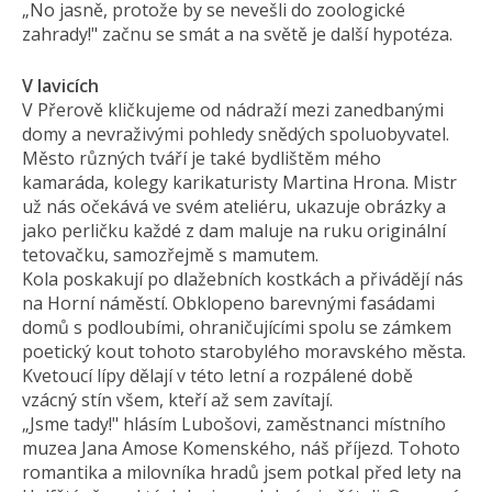
„No jasně, protože by se nevešli do zoologické
zahrady!" začnu se smát a na světě je další hypotéza.
V lavicích
V Přerově kličkujeme od nádraží mezi zanedbanými
domy a nevraživými pohledy snědých spoluobyvatel.
Město různých tváří je také bydlištěm mého
kamaráda, kolegy karikaturisty Martina Hrona. Mistr
už nás očekává ve svém ateliéru, ukazuje obrázky a
jako perličku každé z dam maluje na ruku originální
tetovačku, samozřejmě s mamutem.
Kola poskakují po dlažebních kostkách a přivádějí nás
na Horní náměstí. Obklopeno barevnými fasádami
domů s podloubími, ohraničujícími spolu se zámkem
poetický kout tohoto starobylého moravského města.
Kvetoucí lípy dělají v této letní a rozpálené době
vzácný stín všem, kteří až sem zavítají.
„Jsme tady!" hlásím Lubošovi, zaměstnanci místního
muzea Jana Amose Komenského, náš příjezd. Tohoto
romantika a milovníka hradů jsem potkal před lety na