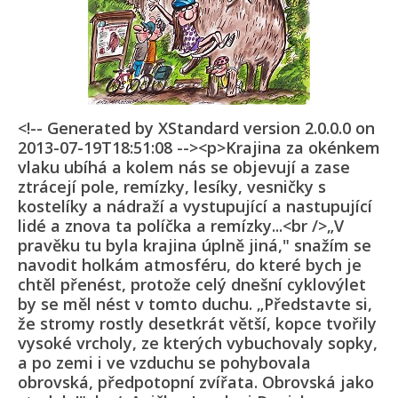
<!-- Generated by XStandard version 2.0.0.0 on
2013-07-19T18:51:08 --><p>Krajina za okénkem
vlaku ubíhá a kolem nás se objevují a zase
ztrácejí pole, remízky, lesíky, vesničky s
kostelíky a nádraží a vystupující a nastupující
lidé a znova ta políčka a remízky...<br />„V
pravěku tu byla krajina úplně jiná," snažím se
navodit holkám atmosféru, do které bych je
chtěl přenést, protože celý dnešní cyklovýlet
by se měl nést v tomto duchu. „Představte si,
že stromy rostly desetkrát větší, kopce tvořily
vysoké vrcholy, ze kterých vybuchovaly sopky,
a po zemi i ve vzduchu se pohybovala
obrovská, předpotopní zvířata. Obrovská jako