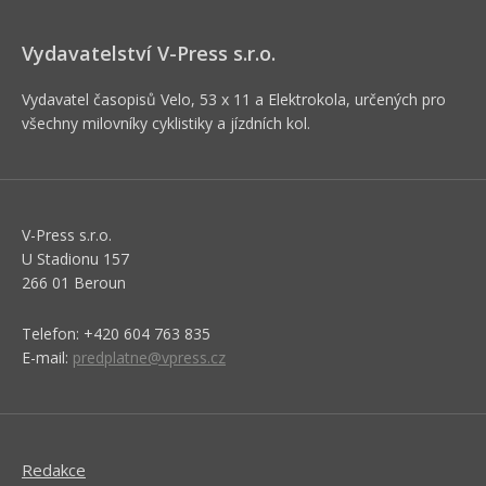
Vydavatelství V-Press s.r.o.
Vydavatel časopisů Velo, 53 x 11 a Elektrokola, určených pro
všechny milovníky cyklistiky a jízdních kol.
V-Press s.r.o.
U Stadionu 157
266 01 Beroun
Telefon: +420 604 763 835
E-mail:
predplatne@vpress.cz
Redakce