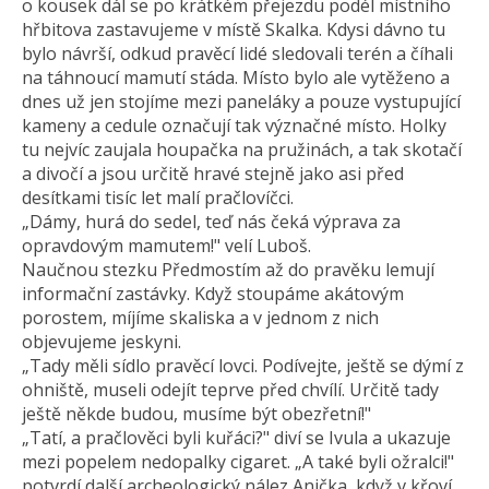
o kousek dál se po krátkém přejezdu podél místního
hřbitova zastavujeme v místě Skalka. Kdysi dávno tu
bylo návrší, odkud pravěcí lidé sledovali terén a číhali
na táhnoucí mamutí stáda. Místo bylo ale vytěženo a
dnes už jen stojíme mezi paneláky a pouze vystupující
kameny a cedule označují tak význačné místo. Holky
tu nejvíc zaujala houpačka na pružinách, a tak skotačí
a divočí a jsou určitě hravé stejně jako asi před
desítkami tisíc let malí pračlovíčci.
„Dámy, hurá do sedel, teď nás čeká výprava za
opravdovým mamutem!" velí Luboš.
Naučnou stezku Předmostím až do pravěku lemují
informační zastávky. Když stoupáme akátovým
porostem, míjíme skaliska a v jednom z nich
objevujeme jeskyni.
„Tady měli sídlo pravěcí lovci. Podívejte, ještě se dýmí z
ohniště, museli odejít teprve před chvílí. Určitě tady
ještě někde budou, musíme být obezřetní!"
„Tatí, a pračlověci byli kuřáci?" diví se Ivula a ukazuje
mezi popelem nedopalky cigaret. „A také byli ožralci!"
potvrdí další archeologický nález Anička, když v křoví