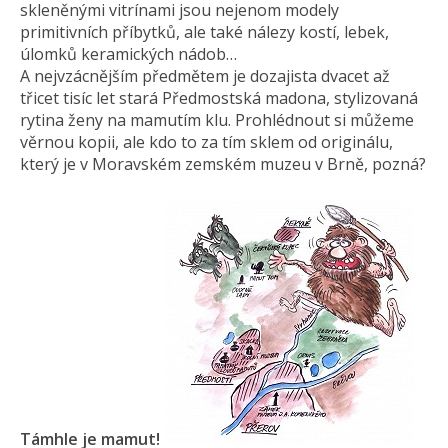
skleněnými vitrínami jsou nejenom modely
primitivních příbytků, ale také nálezy kostí, lebek,
úlomků keramických nádob…
A nejvzácnějším předmětem je dozajista dvacet až
třicet tisíc let stará Předmostská madona, stylizovaná
rytina ženy na mamutím klu. Prohlédnout si můžeme
věrnou kopii, ale kdo to za tím sklem od originálu,
který je v Moravském zemském muzeu v Brně, pozná?
Támhle je mamut!