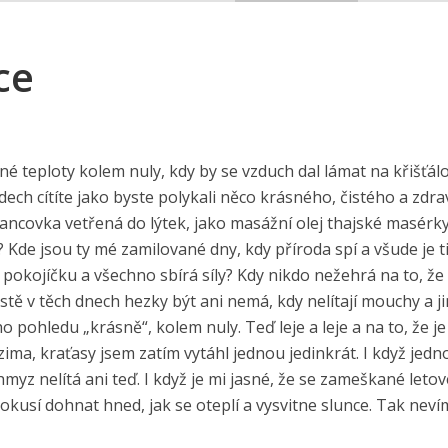
ce
né teploty kolem nuly, kdy by se vzduch dal lámat na křišťál
ech cítíte jako byste polykali něco krásného, čistého a zdr
 francovka vetřená do lýtek, jako masážní olej thajské masérky
? Kde jsou ty mé zamilované dny, kdy příroda spí a všude je t
 pokojíčku a všechno sbírá síly? Kdy nikdo nežehrá na to, že
tě v těch dnech hezky být ani nemá, kdy nelítají mouchy a j
o pohledu „krásně“, kolem nuly. Teď leje a leje a na to, že j
ima, kraťasy jsem zatím vytáhl jednou jedinkrát. I když jedn
myz nelítá ani teď. I když je mi jasné, že se zameškané leto
usí dohnat hned, jak se oteplí a vysvitne slunce. Tak nevím,