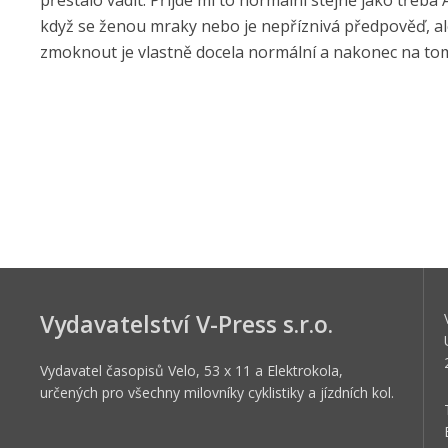
přestalo vadit. Přijde mi to normální stejně jako třeba
když se ženou mraky nebo je nepříznivá předpověď, ale 
zmoknout je vlastně docela normální a nakonec na tom 
Vydavatelství V-Press s.r.o.
Vydavatel časopisů Velo, 53 x 11 a Elektrokola,
určených pro všechny milovníky cyklistiky a jízdních kol.