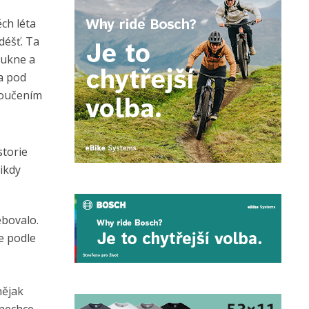
ch léta
déšť. Ta
oukne a
a pod
poučením
storie
nikdy
ebovalo.
se podle
nějak