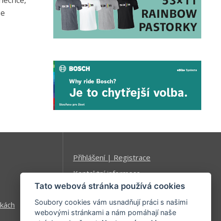
 nechce,
že
Příhlášení | Registrace
Kontaktní informace
Tato webová stránka používá cookies
Mapa stránek
Soubory cookies vám usnadňují práci s našimi
kách
webovými stránkami a nám pomáhají naše