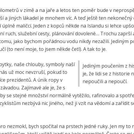
 kilometrů v zimě a na jaře a letos ten poměr bude v neprospě
elší a jiných lákadel je mnohem víc. A teď ještě ten nekonečný 
 ní úplně maličcí. Jeden z kopců někde na Islandu si lehce upš
ní ruch, služební cesty, plánování dovolené… Trochu zaprší 
 k tomu, jako bychom pořádnou vodu nikdy nezažili. Jediným 
oučí (to není moje, to jsem někde četl). A tak to je.
ytky, naše chlouby, symboly naší
Jediným poučením z hi
h nás už moc nevzruší, pokud to
je, že lidi se z historie 
ce prezidentů. A únik ropy v
nepoučili a nepoučí.
závadou. Zajímavé ale je, že s
by se stejné množství normálně vytěžilo, rafinovalo a spotř
cyklistům nezbývá nic jiného, než ji vzít na vědomí a zařídit 
jaro nezmokl, bych spočítal na prstech jedné ruky. Jen my to 