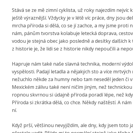
Stává se ze mě zimní cyklista, už roky najezdím nejvíc
ještě výraznější. Vždycky je v létě víc práce, dny jsou d
mrcha příroda si dělá, co se jí zachce, a my jsme proti
nám, pánům tvorstva kolabuje letecká doprava, cestov
vodou je stejná obec jako posledně a desítky dalších
z historie je, že lidi se z historie nikdy nepoučili a nep
Hapruje nám také naše slavná technika, moderní výdob
vyspělosti. Padají letadla a nějakých sto a více mrtvýc
nežuchlo někde za humny nebo tam neseděl jeden či ví
Mexickém zálivu také není ničím jiným, než technickou 
ropnou skvrnou si údajně příroda poradí lépe, než kdy
Příroda si zkrátka dělá, co chce. Někdy naštěstí. A nám 
ní.
Když prší, většinou nevyjíždím, ale dny, kdy jsem toto 