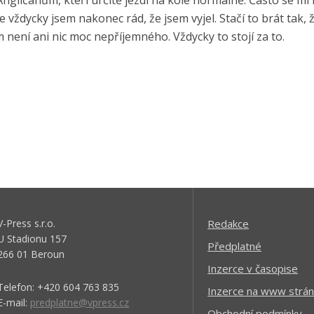
 Angličanům, kteří určitě jezdí na kole normálně. Často se mi
vždycky jsem nakonec rád, že jsem vyjel. Stačí to brát tak, 
není ani nic moc nepříjemného. Vždycky to stojí za to.
V-Press s.r.o.
Redakce
U Stadionu 157
Předplatné
266 01 Beroun
Inzerce v časopise
Telefon: +420 604 763 835
Inzerce na www strán
E-mail:
predplatne@vpress.cz
Obchodní podmínky