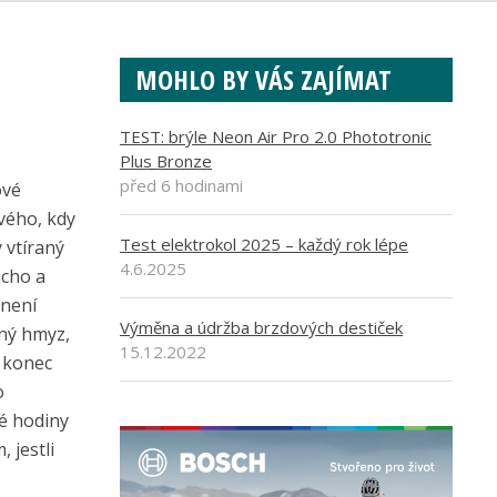
MOHLO BY VÁS ZAJÍMAT
TEST: brýle Neon Air Pro 2.0 Phototronic
Plus Bronze
před 6 hodinami
ové
avého, kdy
Test elektrokol 2025 – každý rok lépe
 vtíraný
4.6.2025
icho a
 není
Výměna a údržba brzdových destiček
iný hmyz,
15.12.2022
e konec
o
vé hodiny
 jestli