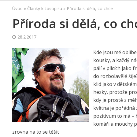
Úvod
»
Články k časopisu
»
Příroda si dělá, co chce
Příroda si dělá, co ch
28.2.2017
Kde jsou mé oblíbe
kousky, a každý nád
pálí v plicích jako
do rozbolavělé šíje
klid jako v dětském
hezky, protože pros
kdy je prostě z méh
května je pořádná z
pozitivum to má – h
komáři a mouchy pok
zrovna na to se těšit