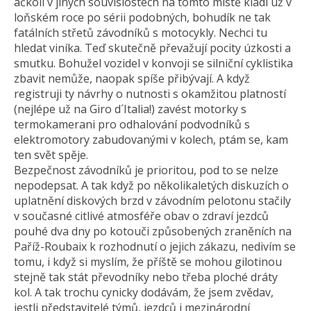
ačkoli v jiných souvislostech na tomto místě kladl už v
loňském roce po sérii podobných, bohudík ne tak
fatálních střetů závodníků s motocykly. Nechci tu
hledat viníka. Teď skutečně převažují pocity úzkosti a
smutku. Bohužel vozidel v konvoji se silniční cyklistika
zbavit nemůže, naopak spíše přibývají. A když
registruji ty návrhy o nutnosti s okamžitou platností
(nejlépe už na Giro d´Italia!) zavést motorky s
termokamerani pro odhalování podvodníků s
elektromotory zabudovanými v kolech, ptám se, kam
ten svět spěje.
Bezpečnost závodníků je prioritou, pod to se nelze
nepodepsat. A tak když po několikaletých diskuzích o
uplatnění diskových brzd v závodním pelotonu stačily
v současné citlivé atmosféře obav o zdraví jezdců
pouhé dva dny po kotouči způsobených zraněních na
Paříž-Roubaix k rozhodnutí o jejich zákazu, nedivím se
tomu, i když si myslím, že příště se mohou gilotinou
stejně tak stát převodníky nebo třeba ploché dráty
kol. A tak trochu cynicky dodávám, že jsem zvědav,
jestli představitelé týmů, jezdců i mezinárodní