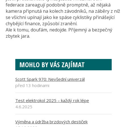
federace zareagují podobně promptně, až nějaká
kamera připnutá na kolech závodníků, na záběry z níž
se všichni upínají jako ke spáse cyklistiky přinášející
chybějící finance, způsobí zranění.
Ale k tomu, doufám, nedojde. Příjemný a bezpečný
zbytek jara.
MOHLO BY VÁS ZAJÍMAT
Scott Spark 970: Nevšední univerzál
před 13 hodinami
Test elektrokol 2025 – každý rok lépe
4.6.2025
Výměna a údržba brzdových destiček