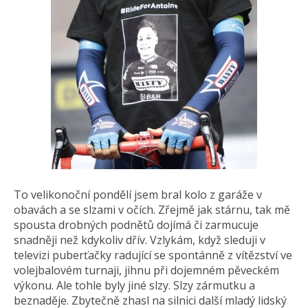
To velikonoční pondělí jsem bral kolo z garáže v
obavách a se slzami v očích. Zřejmě jak stárnu, tak mě
spousta drobných podnětů dojímá či zarmucuje
snadněji než kdykoliv dřív. Vzlykám, když sleduji v
televizi puberťačky radující se spontánně z vítězství ve
volejbalovém turnaji, jihnu při dojemném pěveckém
výkonu. Ale tohle byly jiné slzy. Slzy zármutku a
beznaděje. Zbytečně zhasl na silnici další mladý lidský