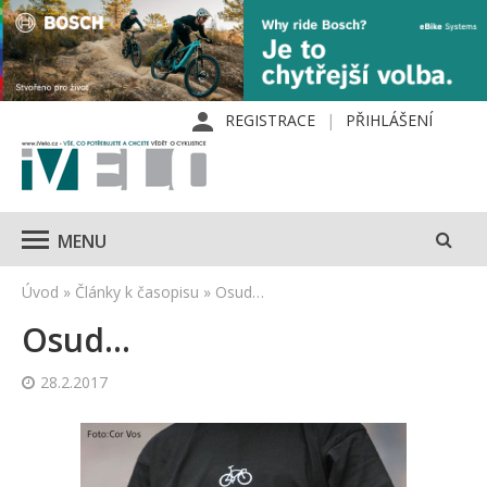
REGISTRACE
PŘIHLÁŠENÍ
MENU
Úvod
»
Články k časopisu
»
Osud…
Osud…
28.2.2017