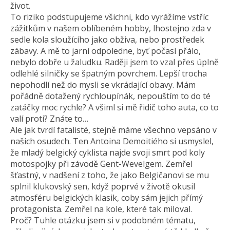
život.
To riziko podstupujeme všichni, kdo vyrážíme vstříc
zážitkům v našem oblíbeném hobby, lhostejno zda v
sedle kola sloužícího jako obživa, nebo prostředek
zábavy. A mě to jarní odpoledne, byť počasí přálo,
nebylo dobře u žaludku. Raději jsem to vzal přes úplně
odlehlé silničky se špatným povrchem. Lepší trocha
nepohodlí než do mysli se vkrádající obavy. Mám
pořádně dotažený rychloupínák, nepouštím to do té
zatáčky moc rychle? A všiml si mě řidič toho auta, co to
valí proti? Znáte to…
Ale jak tvrdí fatalisté, stejně máme všechno vepsáno v
našich osudech. Ten Antoina Demoitiého si usmyslel,
že mladý belgický cyklista najde svoji smrt pod koly
motospojky při závodě Gent-Wevelgem. Zemřel
šťastný, v nadšení z toho, že jako Belgičanovi se mu
splnil klukovský sen, když poprvé v životě okusil
atmosféru belgických klasik, coby sám jejich přímý
protagonista. Zemřel na kole, které tak miloval.
Proč? Tuhle otázku jsem si v podobném tématu,