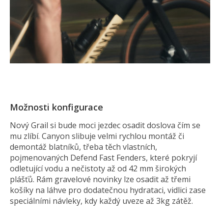
Možnosti konfigurace
Nový Grail si bude moci jezdec osadit doslova čím se
mu zlíbí. Canyon slibuje velmi rychlou montáž či
demontáž blatníků, třeba těch vlastních,
pojmenovaných Defend Fast Fenders, které pokryjí
odletující vodu a nečistoty až od 42 mm širokých
plášťů. Rám gravelové novinky lze osadit až třemi
košíky na láhve pro dodatečnou hydrataci, vidlici zase
speciálními návleky, kdy každý uveze až 3kg zátěž.