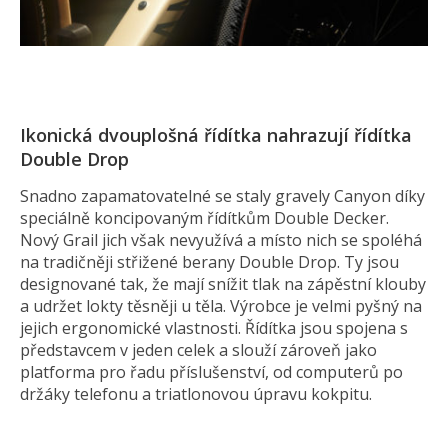
Ikonická dvouplošná řídítka nahrazují řídítka
Double Drop
Snadno zapamatovatelné se staly gravely Canyon díky
speciálně koncipovaným řídítkům Double Decker.
Nový Grail jich však nevyužívá a místo nich se spoléhá
na tradičněji střižené berany Double Drop. Ty jsou
designované tak, že mají snížit tlak na zápěstní klouby
a udržet lokty těsněji u těla. Výrobce je velmi pyšný na
jejich ergonomické vlastnosti. Řídítka jsou spojena s
představcem v jeden celek a slouží zároveň jako
platforma pro řadu příslušenství, od computerů po
držáky telefonu a triatlonovou úpravu kokpitu.