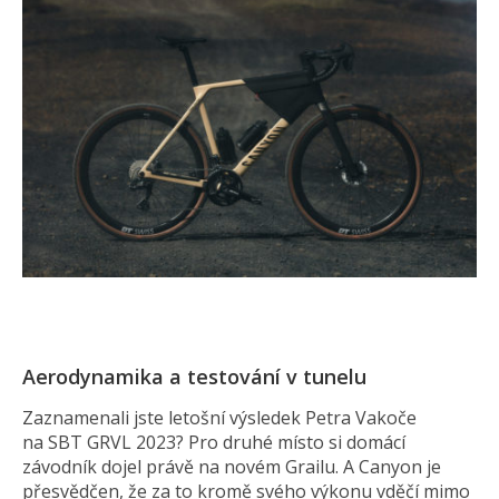
Aerodynamika a testování v tunelu
Zaznamenali jste letošní výsledek Petra Vakoče
na SBT GRVL 2023? Pro druhé místo si domácí
závodník dojel právě na novém Grailu. A Canyon je
přesvědčen, že za to kromě svého výkonu vděčí mimo