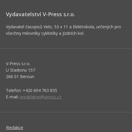
Vydavatelství V-Press s.r.o.
Vydavatel časopisů Velo, 53 x 11 a Elektrokola, určených pro
všechny milovníky cyklistiky a jízdních kol.
V-Press s.r.o.
U Stadionu 157
266 01 Beroun
Telefon: +420 604 763 835
E-mail:
predplatne@vpress.cz
Redakce