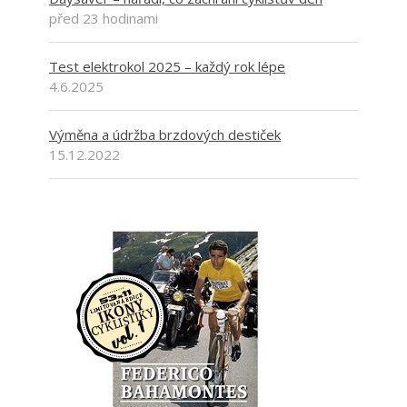
před 23 hodinami
Test elektrokol 2025 – každý rok lépe
4.6.2025
Výměna a údržba brzdových destiček
15.12.2022