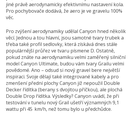
jiné právě aerodynamicky efektivnímu nastavení kola.
Pro pochybovače dodává, že aero je ve gravelu 100%
věc.
Pro zvýšení aerodynamiky udělal Canyon hned několik
věcí. Jednou a tou hlavní, jsou samotné tvary trubek a
třeba také profil sedlovky, která získává dnes stále
populárnější průřez ve tvaru písmene D. Ostatně,
pokud znáte na aerodynamiku velmi zaměřený silniční
model Canyon Ultimate, budou vám tvary Grailu velmi
povědomé. Ano – odsud si nový gravel bere největší
inspiraci. Svoje dělají také integrované kabely a pro
zmenšení přední plochy Canyon již nepoužil Double
Decker řídítka (berany s dvojitou příčkou), ale plochá
Double Drop řídítka. Výsledky? Canyon uvádí, že při
testování v tunelu nový Grail ušetří významných 9,1
wattu při 45 km/h, než tomu bylo u předchůdce.