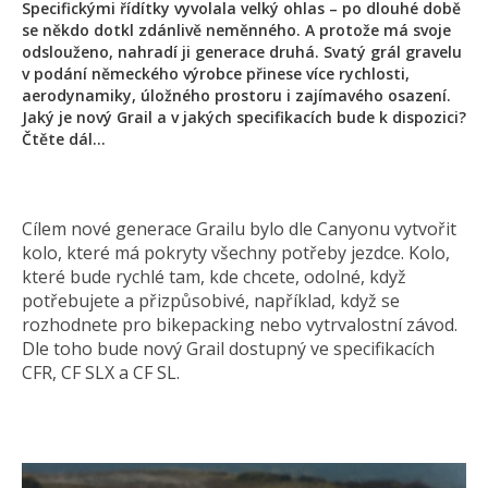
Specifickými řídítky vyvolala velký ohlas – po dlouhé době
se někdo dotkl zdánlivě neměnného. A protože má svoje
odslouženo, nahradí ji generace druhá. Svatý grál gravelu
v podání německého výrobce přinese více rychlosti,
aerodynamiky, úložného prostoru i zajímavého osazení.
Jaký je nový Grail a v jakých specifikacích bude k dispozici?
Čtěte dál…
Cílem nové generace Grailu bylo dle Canyonu vytvořit
kolo, které má pokryty všechny potřeby jezdce. Kolo,
které bude rychlé tam, kde chcete, odolné, když
potřebujete a přizpůsobivé, například, když se
rozhodnete pro bikepacking nebo vytrvalostní závod.
Dle toho bude nový Grail dostupný ve specifikacích
CFR, CF SLX a CF SL.