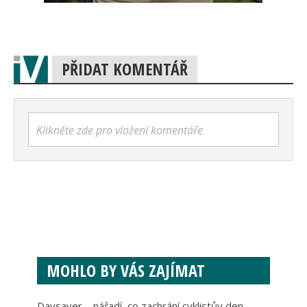
PŘIDAT KOMENTÁŘ
Klikněte zde pro vložení komentáře
MOHLO BY VÁS ZAJÍMAT
Daysaver – nářadí, co zachrání cyklistův den