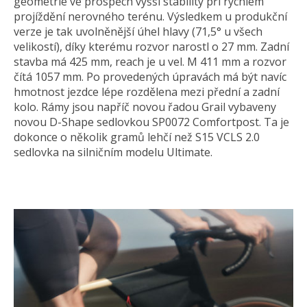
geometrie ve prospěch vyšší stability při rychlém
projíždění nerovného terénu. Výsledkem u produkční
verze je tak uvolněnější úhel hlavy (71,5° u všech
velikostí), díky kterému rozvor narostl o 27 mm. Zadní
stavba má 425 mm, reach je u vel. M 411 mm a rozvor
čítá 1057 mm. Po provedených úpravách má být navíc
hmotnost jezdce lépe rozdělena mezi přední a zadní
kolo. Rámy jsou napříč novou řadou Grail vybaveny
novou D-Shape sedlovkou SP0072 Comfortpost. Ta je
dokonce o několik gramů lehčí než S15 VCLS 2.0
sedlovka na silničním modelu Ultimate.