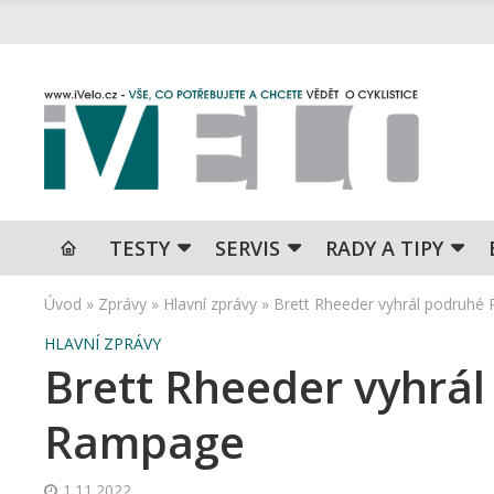
TESTY
SERVIS
RADY A TIPY
Úvod
»
Zprávy
»
Hlavní zprávy
»
Brett Rheeder vyhrál podruhé
HLAVNÍ ZPRÁVY
Brett Rheeder vyhrál
Rampage
1.11.2022