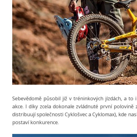
Sebevědomě působil již v tréninkových jízdách, a to i 
akce. I díky zcela dokonale zvládnuté první polovin
distribuují společnosti Cyklošvec a Cyklomax), kde nas
postaví konkurence.