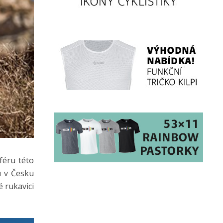
sféru této
u v Česku
é rukavici