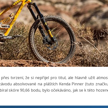
přes tvrzení, že si nepřijel pro titul, ale hlavně užít atmo
ě závodu absolvované na pláštích Kenda Pinner (tuto značk
bíral skóre 90,66 bodu, bylo očekáváno, jak se k této hozen