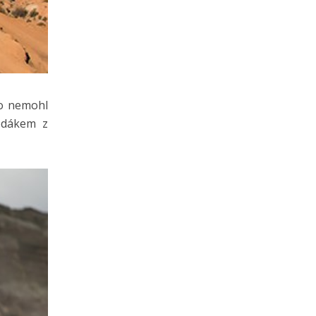
do nemohl
odákem z