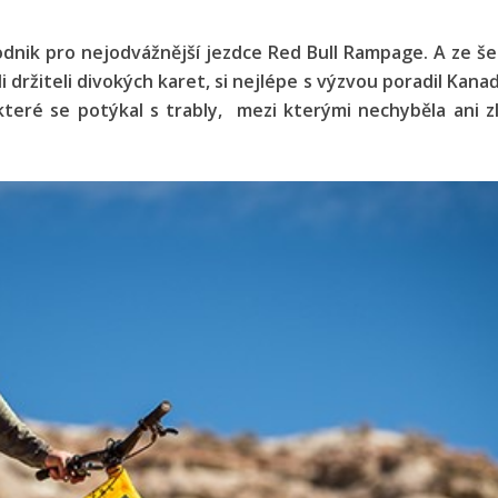
podnik pro nejodvážnější jezdce Red Bull Rampage. A ze š
yli držiteli divokých karet, si nejlépe s výzvou poradil Kan
i které se potýkal s trably, mezi kterými nechyběla ani 