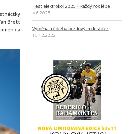
Test elektrokol 2025 – každý rok lépe
4.6.2025
estnáctky
aďan Brett
Výměna a údržba brzdových destiček
zlomenina
15.12.2022