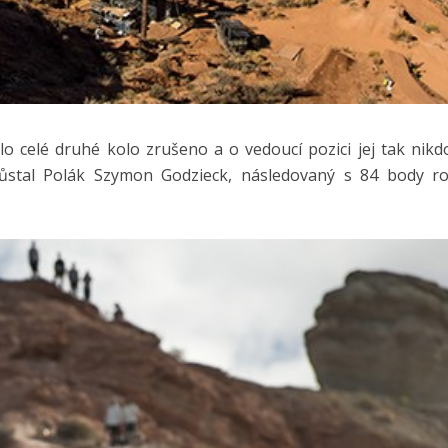
o celé druhé kolo zrušeno a o vedoucí pozici jej tak nik
zůstal Polák Szymon Godzieck, následovaný s 84 body r