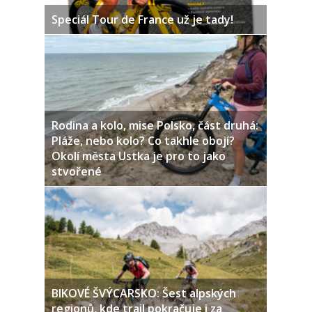
Speciál Tour de France už je tady!
Rodina a kolo, mise Polsko, část druhá:
Pláže, nebo kolo? Co takhle obojí?
Okolí města Ustka je pro to jako
stvořené
BIKOVÉ ŠVÝCARSKO: Šest alpských
regionů, kde trail pokračuje i za