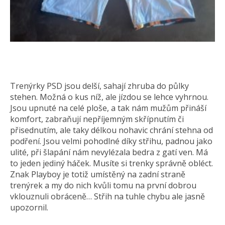
Trenýrky PSD jsou delší, sahají zhruba do půlky
stehen. Možná o kus níž, ale jízdou se lehce vyhrnou.
Jsou upnuté na celé ploše, a tak nám mužům přináší
komfort, zabraňují nepříjemným skřípnutím či
přisednutím, ale taky délkou nohavic chrání stehna od
podření. Jsou velmi pohodlné díky střihu, padnou jako
ulité, při šlapání nám nevylézala bedra z gatí ven. Má
to jeden jediný háček. Musíte si trenky správně obléct.
Znak Playboy je totiž umístěný na zadní straně
trenýrek a my do nich kvůli tomu na první dobrou
vklouznuli obráceně… Střih na tuhle chybu ale jasně
upozornil.