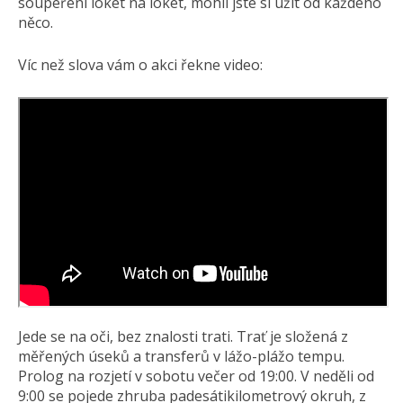
soupeření loket na loket, mohli jste si užít od každého
něco.
Víc než slova vám o akci řekne video:
Jede se na oči, bez znalosti trati. Trať je složená z
měřených úseků a transferů v lážo-plážo tempu.
Prolog na rozjetí v sobotu večer od 19:00. V neděli od
9:00 se pojede zhruba padesátikilometrový okruh, z