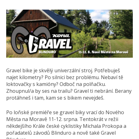
Gravel bike je skvělý univerzální stroj. Potřebuješ
najet kilometry? Po silnici bez problému. Nebaví tě
loktovačky s kamióny? Odboč na polňačku.
Zhoupnul/a by ses na trailu? Gravel ti nebrání. Berany
protáhneš i tam, kam se s bikem nevejdeš.
Po loňské premiéře se gravel biky vrací do Nového
Města na Moravě 11-12. srpna. Tentokrát v režii
někdejšího Krále české cyklistiky Michala Prokopa a
pořadatelů závodů Blinduro a nově také Gravel