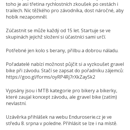
toho je asi třetina rychlostních zkoušek po cestách i
trailech. Nic těžkého pro závodníka, dost náročné, aby
hobík nezapomněl.
Zúčastnit se může každý od 15 let. Startuje se ve
skupinách jejichž složení si účastníci sami určí.
Potřebné jen kolo s berany, přilbu a dobrou náladu.
Pořadatelé nabízí možnost půjčit si a vyzkoušet gravel
bike při závodu. Stačí se zapsat do pořadníku zájemců:
https://goo.gl/forms/oyRP4Rj7rXkZaySk2
Vypsány jsou i MTB kategorie pro bikery a bikerky,
které zaujal koncept závodu, ale gravel bike (zatím)
nevlastní.
Uzávěrka přihlášek na webu Enduroserie.cz je ve
středu 8. srpna v poledne. Přihlásit se lze i na místě.