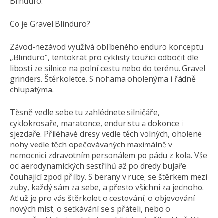
Blinduro.
Co je Gravel Blinduro?
Závod-nezávod využívá oblíbeného enduro konceptu
„Blinduro“, tentokrát pro cyklisty toužící odbočit dle
libosti ze silnice na polní cestu nebo do terénu. Gravel
grinders. Štěrkoletce. S nohama oholenýma i řádně
chlupatýma.
Těsně vedle sebe tu zahlédnete silničáře,
cyklokrosaře, maratonce, enduristu a dokonce i
sjezdaře. Přiléhavé dresy vedle těch volných, oholené
nohy vedle těch opečovávaných maximálně v
nemocnici zdravotním personálem po pádu z kola. Vše
od aerodynamických sestřihů až po dredy bujaře
čouhající zpod přilby. S berany v ruce, se štěrkem mezi
zuby, každý sám za sebe, a přesto všichni za jednoho.
Ať už je pro vás štěrkolet o cestování, o objevování
nových míst, o setkávání se s přáteli, nebo o