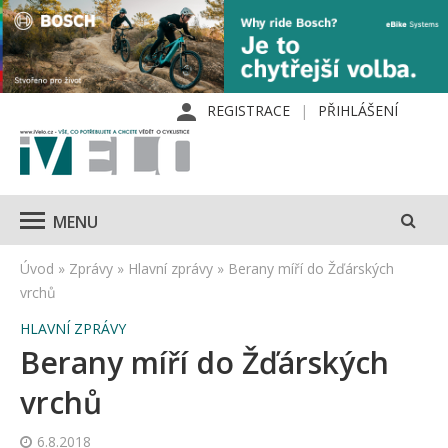
REGISTRACE
PŘIHLÁŠENÍ
MENU
Úvod
»
Zprávy
»
Hlavní zprávy
»
Berany míří do Žďárských
vrchů
HLAVNÍ ZPRÁVY
Berany míří do Žďárských
vrchů
6.8.2018