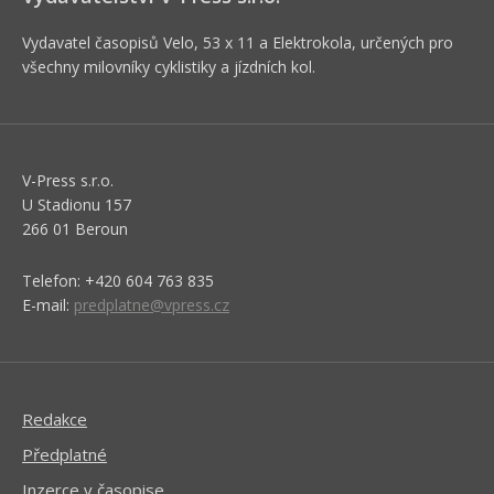
Vydavatel časopisů Velo, 53 x 11 a Elektrokola, určených pro
všechny milovníky cyklistiky a jízdních kol.
V-Press s.r.o.
U Stadionu 157
266 01 Beroun
Telefon: +420 604 763 835
E-mail:
predplatne@vpress.cz
Redakce
Předplatné
Inzerce v časopise