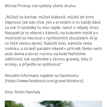
Michal Prokop zve cyklisty všeho druhu:
„Můžeš se kochat, můžeš klábosit, můžeš do toho
šlápnout. Jak kdo chce. Jen v erzetách si to každý dává
za své. O výsledky tu moc nejde, natož o nějaký stres.
Naopak! Je to víkend s kámoši, na krásném místě a s
možností se hecnout v rychlostních zkouškách. Ať je
co řešit cestou domů. Naložíš kolo, kámoše nebo
rodinku, a strávíš parádní víkend v přírodě. Nebo nech
auto doma a doraz rovnou na kole! Neřešíme
odlišnosti, tak vytáhněte v červnu gravely, biky či
krosky, a přijeďte se vyblbnout.“
Aktuální informace najdete na facebooku
[https://www.facebook.com/gravel.blinduro]
Foto: Robin Nevřala