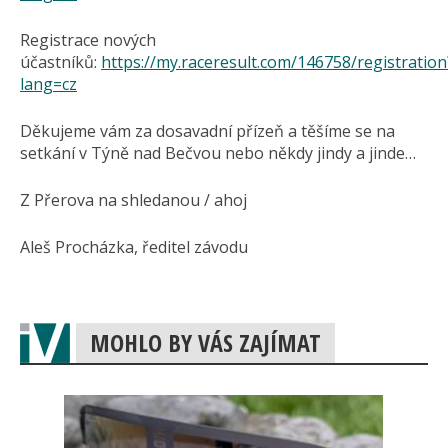
Registrace nových
účastníků:
https://my.raceresult.com/146758/registration
lang=cz
Děkujeme vám za dosavadní přízeň a těšíme se na
setkání v Týně nad Bečvou nebo někdy jindy a jinde…
Z Přerova na shledanou / ahoj
Aleš Procházka, ředitel závodu
MOHLO BY VÁS ZAJÍMAT