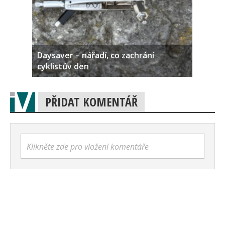
Daysaver – nářadí, co zachrání
cyklistův den
PŘIDAT KOMENTÁŘ
Klikněte zde pro vložení komentáře