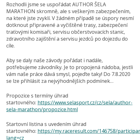
Rozhodli jsme se uspořádat AUTHOR ŠELA
MARATHON skromně, ale s veškerým zabezpečením,
na které jste zvyklí. V žádném případě se úspory nesmí
dotknout připravené a vyčištěné trasy, zabezpečení
traťovými komisaři, servisu občerstvovacích stanic,
zdravotního zajištění a servisu jezdců po dojezdu do
cíle.
Aby se daly naše závody pořádat i nadále,
potřebujeme závodníky. Je to propojená nádoba, jestli
vám naše práce dává smysl, pojeďte taky! Do 7.8.2020
se lze přihlásit za nejvýhodnějších podmínek…
Propozice s termíny úhrad
startovného:
https://www.selasport.cz/cz/sela/author-
sela-marathon/propozice.html
Startovní listina s uvedením úhrad
startovného:
https://my.raceresult.com/146758/participa
lang=cz