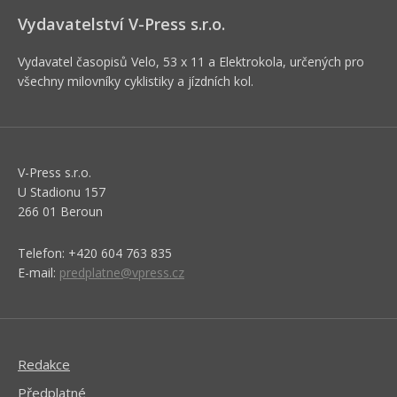
Vydavatelství V-Press s.r.o.
Vydavatel časopisů Velo, 53 x 11 a Elektrokola, určených pro
všechny milovníky cyklistiky a jízdních kol.
V-Press s.r.o.
U Stadionu 157
266 01 Beroun
Telefon: +420 604 763 835
E-mail:
predplatne@vpress.cz
Redakce
Předplatné