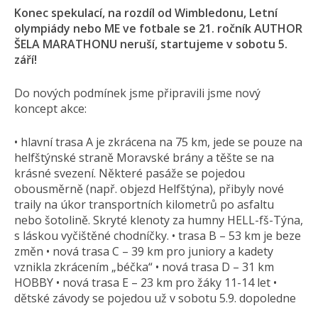
Konec spekulací, na rozdíl od Wimbledonu, Letní
olympiády nebo ME ve fotbale se 21. ročník AUTHOR
ŠELA MARATHONU neruší, startujeme v sobotu 5.
září!
Do nových podmínek jsme připravili jsme nový
koncept akce:
• hlavní trasa A je zkrácena na 75 km, jede se pouze na
helfštýnské straně Moravské brány a těšte se na
krásné svezení. Některé pasáže se pojedou
obousměrně (např. objezd Helfštýna), přibyly nové
traily na úkor transportních kilometrů po asfaltu
nebo šotolině. Skryté klenoty za humny HELL-fš-Týna,
s láskou vyčištěné chodníčky. • trasa B – 53 km je beze
změn • nová trasa C – 39 km pro juniory a kadety
vznikla zkrácením „béčka“ • nová trasa D – 31 km
HOBBY • nová trasa E – 23 km pro žáky 11-14 let •
dětské závody se pojedou už v sobotu 5.9. dopoledne