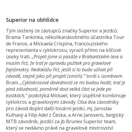
Superior na obhlídce
Tým složený ze zástupců značky Superior a jezdců:
Brama Tankinka, několikanásobného účastníka Tour
de France, a Mickaela Crispina, francouzského
reprezentanta v cyklokrosu, vyrazil přímo na klíčové
úseky trati. „
Projeli jsme si pasáže v Brabantském lese a
musím říct, že trať je opravdu požitek pro gravelové
fajnšmekry. Nedokážu říct, jestli si to budu užívat při
závodě, stejně jako při projetí (smích).“
tvrdí s úsměvem
Bram.
„Cyklokrosové dovednosti se mi budou hodit, trať je
plná záludností, poměrně dost velká část se jede po
kostkách,“
podotýká Mickael, který úspěšně kombinuje
cyklokros a gravelovými závody. Oba dva závodníky
pro závod doplní další tovární jezdci, mj. Jaroslav
Kulhavý a Filip Adel z Česka, a Arne Janssens, belgický
MTB závodník, jezdící za jb Brunex Superior team,
který se nedávno právě na gravelové mistrovství