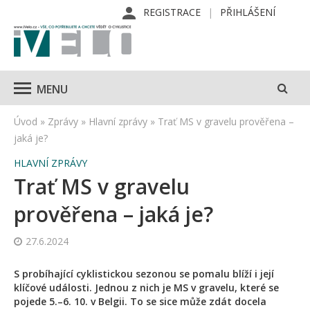
REGISTRACE
PŘIHLÁŠENÍ
MENU
Úvod
»
Zprávy
»
Hlavní zprávy
»
Trať MS v gravelu prověřena –
jaká je?
HLAVNÍ ZPRÁVY
Trať MS v gravelu
prověřena – jaká je?
27.6.2024
S probíhající cyklistickou sezonou se pomalu blíží i její
klíčové události. Jednou z nich je MS v gravelu, které se
pojede 5.–6. 10. v Belgii. To se sice může zdát docela