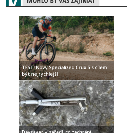
MOHLO BY VÁS ZAJÍMAT
TEST! Nový Specialized Crux 5 s cílem
být nejrychlejší
Daysaver – nářadí, co zachrání