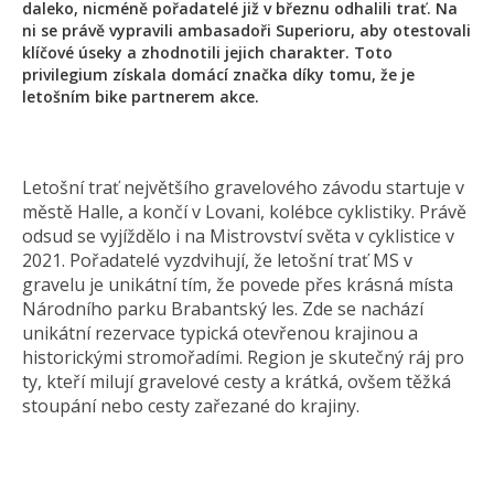
daleko, nicméně pořadatelé již v březnu odhalili trať. Na
ni se právě vypravili ambasadoři Superioru, aby otestovali
klíčové úseky a zhodnotili jejich charakter. Toto
privilegium získala domácí značka díky tomu, že je
letošním bike partnerem akce.
Letošní trať největšího gravelového závodu startuje v
městě Halle, a končí v Lovani, kolébce cyklistiky. Právě
odsud se vyjíždělo i na Mistrovství světa v cyklistice v
2021. Pořadatelé vyzdvihují, že letošní trať MS v
gravelu je unikátní tím, že povede přes krásná místa
Národního parku Brabantský les. Zde se nachází
unikátní rezervace typická otevřenou krajinou a
historickými stromořadími. Region je skutečný ráj pro
ty, kteří milují gravelové cesty a krátká, ovšem těžká
stoupání nebo cesty zařezané do krajiny.