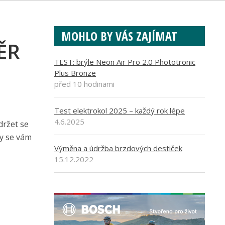
MOHLO BY VÁS ZAJÍMAT
BĚR
TEST: brýle Neon Air Pro 2.0 Phototronic
Plus Bronze
před 10 hodinami
Test elektrokol 2025 – každý rok lépe
4.6.2025
držet se
by se vám
Výměna a údržba brzdových destiček
15.12.2022