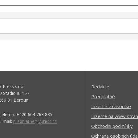
V-Press s.r.o.
Redakce
U Stadionu 157
Předplatné
266 01 Beroun
Inzerce v časopise
Telefon: +420 604 763 835
Inzerce na www strán
E-mail:
predplatne@vpress.cz
Obchodní podmínky
Ochrana osobních úda