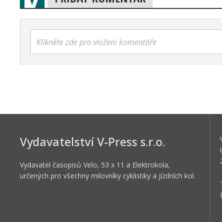
Klikněte zde pro vložení komentáře
Vydavatelství V-Press s.r.o.
Vydavatel časopisů Velo, 53 x 11 a Elektrokola,
určených pro všechny milovníky cyklistiky a jízdních kol.