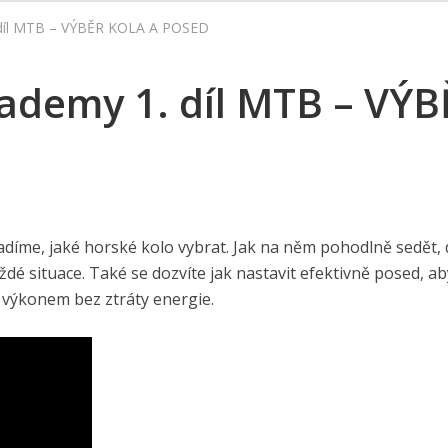
1. díl MTB – VÝBĚR KOLA A POSED
Academy 1. díl MTB – VÝ
adíme, jaké horské kolo vybrat. Jak na něm pohodlně sedět, 
dé situace. Také se dozvíte jak nastavit efektivně posed, a
 výkonem bez ztráty energie.