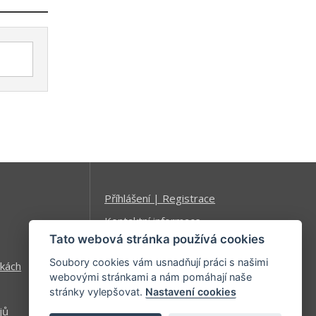
Příhlášení | Registrace
Kontaktní informace
Tato webová stránka používá cookies
Mapa stránek
Soubory cookies vám usnadňují práci s našimi
kách
webovými stránkami a nám pomáhají naše
stránky vylepšovat.
Nastavení cookies
jů