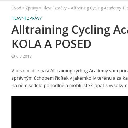
Úvod
»
Zprávy
»
Hlavní zprávy
»
Alltraining Cycling Academy 
HLAVNÍ ZPRÁVY
Alltraining Cycling 
KOLA A POSED
6.3.2018
V prvním díle naší Alltraining cycling Academy vám por
správným úchopem řídítek v jakémkoliv terénu a za kaž
na něm sedělo pohodlně a mohli jste šlapat s vysokým