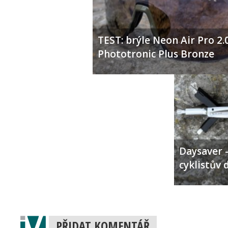
TEST: brýle Neon Air Pro 2.
Phototronic Plus Bronze
Daysaver –
cyklistův 
PŘIDAT KOMENTÁŘ