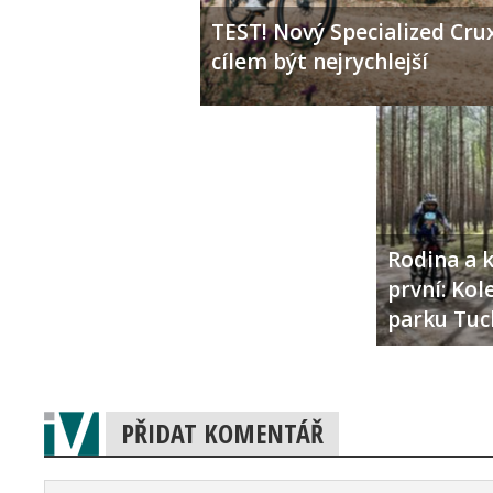
TEST! Nový Specialized Crux
cílem být nejrychlejší
Rodina a k
první: Ko
parku Tuc
PŘIDAT KOMENTÁŘ