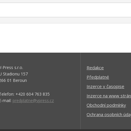
V-Press s.r.o.
Redakce
U Stadionu 157
Předplatné
266 01 Beroun
Inzerce v časopise
Telefon: +420 604 763 835
Inzerce na www strán
E-mail:
predplatne@vpress.cz
Obchodní podmínky
Ochrana osobních úda