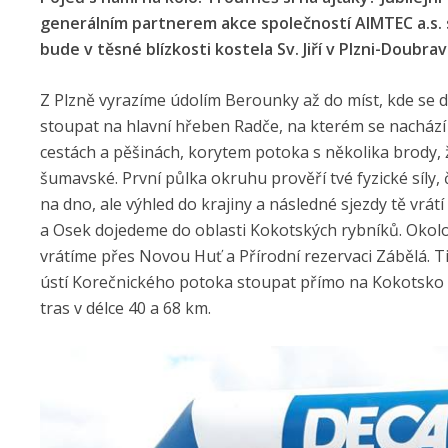
generálním partnerem akce společností AIMTEC a.s. s
bude v těsné blízkosti kostela Sv. Jiří v Plzni-Doubr
Z Plzně vyrazíme údolím Berounky až do míst, kde se 
stoupat na hlavní hřeben Radče, na kterém se nachází 
cestách a pěšinách, korytem potoka s několika brody, 
šumavské. První půlka okruhu prověří tvé fyzické síl
na dno, ale výhled do krajiny a následné sjezdy tě vrát
a Osek dojedeme do oblasti Kokotských rybníků. Okolo
vrátíme přes Novou Huť a Přírodní rezervaci Zábělá. Ti
ústí Korečnického potoka stoupat přímo na Kokotsko (5
tras v délce 40 a 68 km.