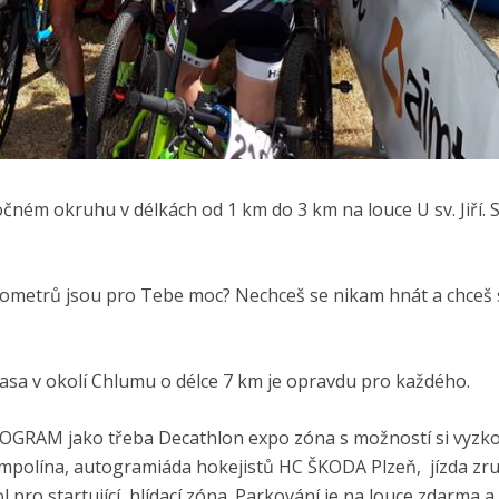
m okruhu v délkách od 1 km do 3 km na louce U sv. Jiří. S
ilometrů jsou pro Tebe moc? Nechceš se nikam hnát a chceš s
asa v okolí Chlumu o délce 7 km je opravdu pro každého.
ROGRAM jako třeba Decathlon expo zóna s možností si vyzk
ampolína, autogramiáda hokejistů HC ŠKODA Plzeň, jízda zru
l pro startující, hlídací zóna. Parkování je na louce zdarma 