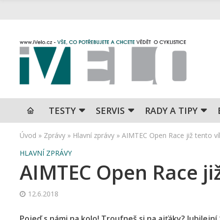
TESTY
SERVIS
RADY A TIPY
Úvod
»
Zprávy
»
Hlavní zprávy
»
AIMTEC Open Race již tento v
HLAVNÍ ZPRÁVY
AIMTEC Open Race již
12.6.2018
Pojeď s námi na kolo! Troufneš si na ajťáky? Jubilejn