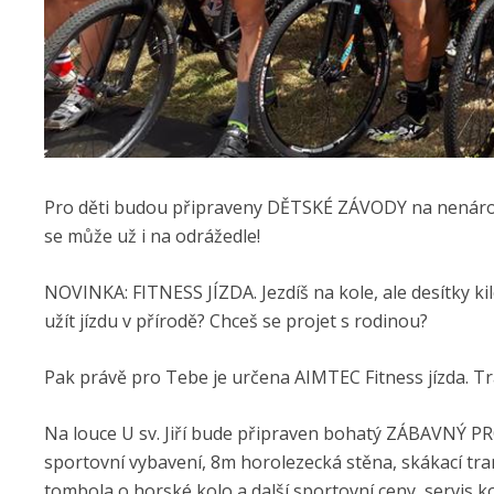
Pro děti budou připraveny DĚTSKÉ ZÁVODY na nenáročné
se může už i na odrážedle!
NOVINKA: FITNESS JÍZDA. Jezdíš na kole, ale desítky k
užít jízdu v přírodě? Chceš se projet s rodinou?
Pak právě pro Tebe je určena AIMTEC Fitness jízda. Tr
Na louce U sv. Jiří bude připraven bohatý ZÁBAVNÝ P
sportovní vybavení, 8m horolezecká stěna, skákací tr
tombola o horské kolo a další sportovní ceny, servis ko