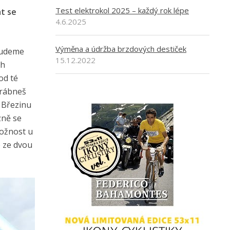
Test elektrokol 2025 – každý rok lépe
t se
4.6.2025
Výměna a údržba brzdových destiček
 budeme
15.12.2022
ch
od té
hrábneš
s Březinu
zně se
možnost u
e ze dvou