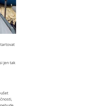
tartovat
i jen tak
oušet
čnosti,
a nebude