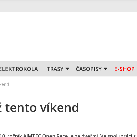
ELEKTROKOLA
TRASY
ČASOPISY
E-SHOP
íkend
 tento víkend
í 10. ročník AIMTEC Open Race je za dveřmi. Ve spolupráci s