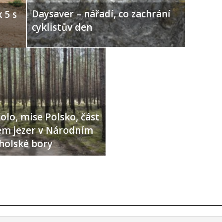
Daysaver – nářadí, co zachrání
 5 s
cyklistův den
olo, mise Polsko, část
lem jezer v Národním
holské bory