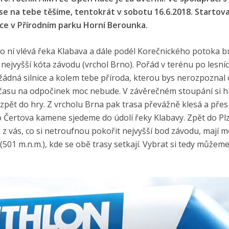
e na tebe těšíme, tentokrát v sobotu 16.6.2018. Startova
avce v Přírodním parku Horní Berounka.
do ní vlévá řeka Klabava a dále podél Korečnického potoka
nejvyšší kóta závodu (vrchol Brno). Pořád v terénu po lesní
žádná silnice a kolem tebe příroda, kterou bys nerozpoznal 
y, času na odpočinek moc nebude. V závěrečném stoupání si 
í zpět do hry. Z vrcholu Brna pak trasa převážně klesá a pře
 Čertova kamene sjedeme do údolí řeky Klabavy. Zpět do Pl
 z vás, co si netroufnou pokořit nejvyšší bod závodu, mají 
01 m.n.m.), kde se obě trasy setkají. Vybrat si tedy můžem