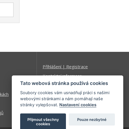
Příhlášení | Registrace
Kontaktní informace
Tato webová stránka používá cookies
Mapa stránek
Soubory cookies vám usnadňují práci s našimi
kách
webovými stránkami a nám pomáhají naše
stránky vylepšovat.
Nastavení cookies
jů
Přijmout všechny
Pouze nezbytné
cookies