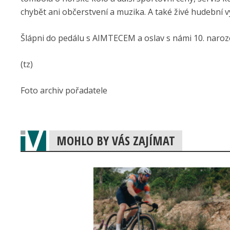
chybět ani občerstvení a muzika. A také živé hudebn
Šlápni do pedálu s AIMTECEM a oslav s námi 10. naroz
(tz)
Foto archiv pořadatele
MOHLO BY VÁS ZAJÍMAT