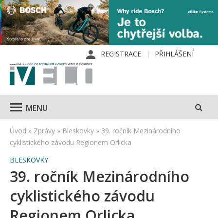
REGISTRACE
PŘIHLÁŠENÍ
MENU
Úvod
»
Zprávy
»
Bleskovky
»
39. ročník Mezinárodního
cyklistického závodu Regionem Orlicka
BLESKOVKY
39. ročník Mezinárodního
cyklistického závodu
Regionem Orlicka