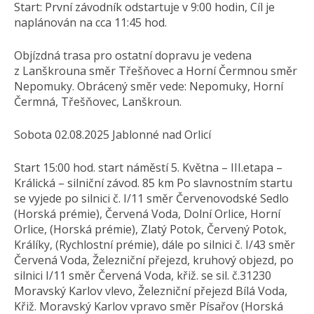
Start: První závodník odstartuje v 9:00 hodin, Cíl je
naplánován na cca 11:45 hod.
Objízdná trasa pro ostatní dopravu je vedena
z Lanškrouna směr Třešňovec a Horní Čermnou směr
Nepomuky. Obrácený směr vede: Nepomuky, Horní
Čermná, Třešňovec, Lanškroun.
Sobota 02.08.2025 Jablonné nad Orlicí
Start 15:00 hod. start náměstí 5. Května – III.etapa –
Králická – silniční závod. 85 km Po slavnostním startu
se vyjede po silnici č. I/11 směr Červenovodské Sedlo
(Horská prémie), Červená Voda, Dolní Orlice, Horní
Orlice, (Horská prémie), Zlatý Potok, Červený Potok,
Králíky, (Rychlostní prémie), dále po silnici č. I/43 směr
Červená Voda, Železniční přejezd, kruhový objezd, po
silnici I/11 směr Červená Voda, křiž. se sil. č.31230
Moravský Karlov vlevo, Železniční přejezd Bílá Voda,
Křiž. Moravský Karlov vpravo směr Písařov (Horská