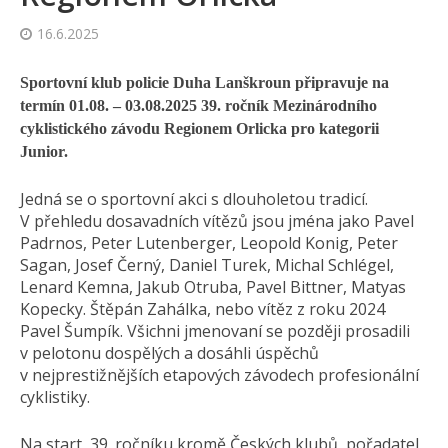
16.6.2025
Sportovní klub policie Duha Lanškroun připravuje na
termín 01.08. – 03.08.2025
39. ročník Mezinárodního
cyklistického závodu Regionem Orlicka pro kategorii
Junior.
Jedná se o sportovní akci s dlouholetou tradicí.
V přehledu dosavadních vítězů jsou jména jako Pavel
Padrnos, Peter Lutenberger, Leopold Konig, Peter
Sagan, Josef Černý, Daniel Turek, Michal Schlégel,
Lenard Kemna, Jakub Otruba, Pavel Bittner, Matyas
Kopecky. Štěpán Zahálka, nebo vítěz z roku 2024
Pavel Šumpík. Všichni jmenovaní se později prosadili
v pelotonu dospělých a dosáhli úspěchů
v nejprestižnějších etapových závodech profesionální
cyklistiky.
Na start 39. ročníku kromě Českých klubů, pořadatel