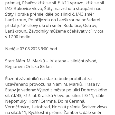
prémie), Písařov křiž. se sil. č. I/11 vpravo, křiž. se sil.
I/43 Bukovice vlevo, Štíty, na vrcholu stoupání nad
Štíty Horská prémie, dále po silnici č. I/43 směr
Lanškroun, Po příjezdu do Lanškrouna pořadatel
přidal ještě cílový okruh směr. Rudoltice, Ostrov,
Lanškroun.. Závodníky můžeme očekávat v cíli v cca
v 17:00 hodin
Neděle 03.08.2025 9:00 hod.
Start Nám. M. Marků – IV. etapa – silniční závod,
Regionem Orlicka 85 km
Řazení závodníků na startu bude probíhat za
uzavřeného provozu na Nám. M. Marků. Trasa IV.
Etapy je vedena: Výjezd z města po ulici Dobrovského
sil. č.I/43, křiž. ul. Kralická Vlevo po silnic II/311, dále
Nepomuky, Horní Čermná, Dolní Čermná,
Verměřovice,. Letohrad, Horská prémie Šedivec vlevo
na sil.č.I/11, Rychlostní prémie Žamberk, dále směr