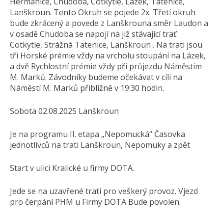
Heřmanice, Chudoba, Cotkytle, Lázek, Tatenice,
Lanškroun. Tento Okruh se pojede 2x. Třetí okruh
bude zkrácený a povede z Lanškrouna směr Laudon a
v osadě Chudoba se napojí na již stávající trať:
Cotkytle, Strážná Tatenice, Lanškroun . Na trati jsou
tři Horské prémie vždy na vrcholu stoupání na Lázek,
a dvě Rychlostní prémie vždy při průjezdu Náměstím
M. Marků. Závodníky budeme očekávat v cíli na
Náměstí M. Marků přibližně v 19:30 hodin.
Sobota 02.08.2025 Lanškroun
Je na programu II. etapa „Nepomucká“ Časovka
jednotlivců na trati Lanškroun, Nepomuky a zpět
Start v ulici Kralické u firmy DOTA.
Jede se na uzavřené trati pro veškerý provoz. Vjezd
pro čerpání PHM u Firmy DOTA Bude povolen.