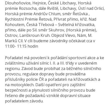
Dlouhoňovice, Hejnice, České Libchavy, Horská
prémie Rozsocha, dále Rviště, Libchavy, Ústí nad Orlicí,
Horská prémie Andrlův Chlum, směr Řetůvka ,
Rychlostní Prémie Řetová, Přívrat přímo, křiž. Nad
Kohoutem, Česká Třebová – Světelná křižovatka,
přímo, dále po Sil. směr Skuhrov, (Horská prémie),
Ostrov, Lanškroun Kruh. Objezd Vlevo, Nám, M.
Marků Cíl. V cíli budeme závodníky očekávat cca v
11:00- 11:15 hodin
Pořadatel má povolení k pořádání sportovní akce a ke
zvláštnímu užívání silnic I. II. a III. třídy v uvedeném
regionu. Závod bude probíhat za běžného silničního
provozu, regulace dopravy bude prováděna
příslušníky policie ČR a pořadateli na křižovatkách a
na motocyklech. Další opatření pro zajištění
bezpečnosti a plynulosti silničního provozu bude
řešeno dle požadavků vzniklé dopravní situace
pořadatelem závodu.