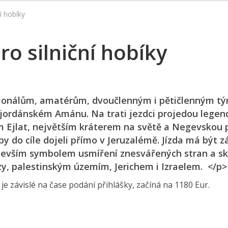
í hobíky
o silniční hobíky
esionálům, amatérům, dvoučlenným i pětičlenným 
 jordánském Amánu. Na trati jezdci projedou lege
 Ejlat, největším kráterem na světě a Negevskou p
y do cíle dojeli přímo v Jeruzalémě. Jízda má být
ředevším symbolem usmíření znesvářených stran a s
zy, palestinským územím, Jerichem i Izraelem. </p>
e závislé na čase podání přihlášky, začíná na 1180 Eur.