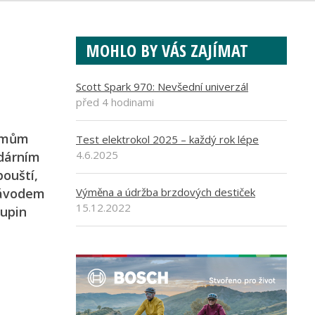
MOHLO BY VÁS ZAJÍMAT
Scott Spark 970: Nevšední univerzál
před 4 hodinami
týmům
Test elektrokol 2025 – každý rok lépe
4.6.2025
ndárním
ouští,
 závodem
Výměna a údržba brzdových destiček
15.12.2022
kupin