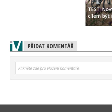
TEST! Nový
cílem být 
PŘIDAT KOMENTÁŘ
Klikněte zde pro vložení komentáře