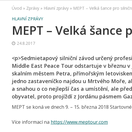
Úvod
»
Zprávy
»
Hlavní zprávy
»
MEPT – Velká šance pro silničn
HLAVNÍ ZPRÁVY
MEPT – Velká šance pr
24.8.2017
<p>Sedmietapový silniční závod určený prof
Middle East Peace Tour odstartuje v březnu v
skalním městem Petra, přímořským letoviskem
jedno zastaveníčko najdou u Mrtvého Moře, ab
a snahou o co nejlepší čas a umístění, ale p
obyvatel, proto projíždí z Jordánu pásmem Ga
MEPT se koná ve dnech 9. – 15. března 2018 Startovné j
Více informací na
https://www.meptour.com