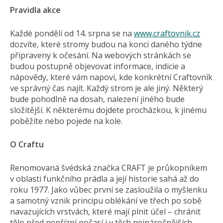
Pravidla akce
Každé pondělí od 14. srpna se na
www.craftovnik.cz
dozvíte, které stromy budou na konci daného týdne
připraveny k očesání. Na webových stránkách se
budou postupně objevovat informace, indicie a
nápovědy, které vám napoví, kde konkrétní Craftovník
ve správný čas najít. Každý strom je ale jiný. Některý
bude pohodlně na dosah, nalezení jiného bude
složitější. K některému dojdete procházkou, k jinému
poběžíte nebo pojede na kole.
O Craftu
Renomovaná švédská značka CRAFT je průkopníkem
v oblasti funkčního prádla a její historie sahá až do
roku 1977. Jako vůbec první se zasloužila o myšlenku
a samotný vznik principu oblékání ve třech po sobě
navazujících vrstvách, které mají plnit účel – chránit
tělo před nepřízní počasí i v těch nejnáročnějších