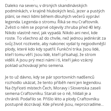
Daleko na severu, v drsných skandinávských
podmínkách, v krajině hlubokých lesů, jezer a pustých
plání, se mezi lidmi během dlouhých večerů vypráví
legenda. Legenda o stromu. Říká se mu Craftovník.
Zvěsti o něm se poprvé objevily zhruba před 40 lety.
Nikdo vlastně neví, jak vypadá. Nikdo ani neví, kde
roste. To všechno až do chvíle, než jednou jedinkrát za
svůj život rozkvete, aby nakonec vydal ty nejpodivnější
plody, které kdo kdy spatřil. Funkční trika. Jsou lidé,
kteří tomu věří. Jsou lidé, kteří přísahají, že strom
viděli. A jsou prý mezi námi i ti, kteří jako vzácný
poklad uchovávají jeho semena.
Je to už dávno, kdy se pár sportovních nadšenců
rozhodlo ukázat, že tento příběh není jen legendou.
Na čtyřiceti místech Čech, Moravy i Slovenska zaseli
semena Craftovníku. Starali se o ně, hlídali je a
chránili. Podařilo se. Přišlo léto a plody Craftovníku
postupně dozrávají. Kde přesně jsou, neprozradíme…