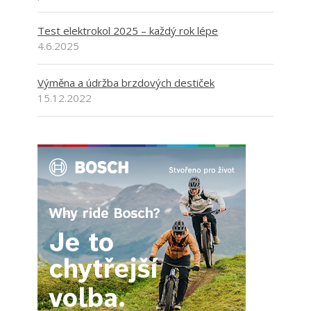
Test elektrokol 2025 – každý rok lépe
4.6.2025
Výměna a údržba brzdových destiček
15.12.2022