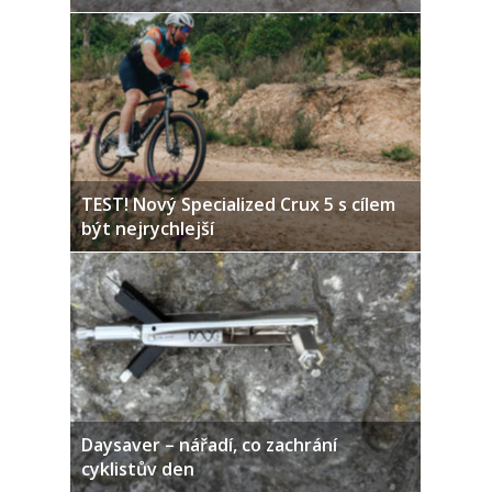
TEST! Nový Specialized Crux 5 s cílem
být nejrychlejší
Daysaver – nářadí, co zachrání
cyklistův den