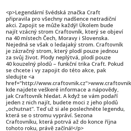
<p>Legendární švédská značka Craft
připravila pro všechny nadšence netradiční
akci. Zapojit se může každý! Úkolem bude
najít vzácný strom Craftovník, který se objeví
na 40 místech Čech, Moravy i Slovenska.
Nejedná se však o ledajaký strom. Craftovník
je zázračný strom, který plodí pouze jednou
za svůj život. Plody neplýtvá, plodí pouze
40 kouzelný plodů – funkční trika Craft. Pokud
se chcete i vy zapojit do této akce, pak
sledujte <a
href="http://www.craftovnik.cz">www.craftovnik
kde najdete veškeré informace a nápovědy,
jak Craftovník hledat. A když se vám podaří
jeden z nich najít, budete moci z jeho plodů
„ochutnat“. Teď už si ale poslechněte legendu,
která se o stromu vypráví. Sezona
Craftovníku, která potrvá až do konce října
tohoto roku, právě začíná!</p>